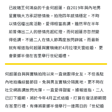
已故賭王何鴻燊的千金何超蓮，自2019年與內地男
星竇驍大方承認戀情後，拍拖四年感情穩定，不時
以情侶檔出席活動，愛得相當高調。雖然早在半年
前曾傳出二人的戀情亮起紅燈，而何超蓮亦忽然變
得低調，不過二人在情人節再度放閃辟謠，而最新
就有報道指何超蓮與竇驍幾於4月拉埋天窗結婚， 更
會豪擲半億在峇里舉行世紀婚禮。
何超蓮自與與竇驍拍拖以來一直做跟得女友，不但長駐
內地拍攝綜藝節目，免與男友竇驍分隔異地，更不時在
社交網高調放閃光彈，一直愛得甜蜜。據報道指，二人
已訂下婚期，將於今年4月正式結婚，打算在復活節期間
在峇里行禮，有傳將豪擲半億舉行一連兩日的「世紀婚