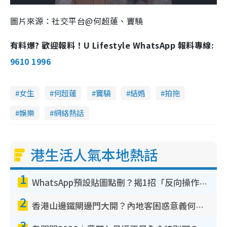
o
l
n
u
a
a
m
l
e
d
y
u
l
圖片來源：社交平台@何超蓮、竇驍
e
t
s
d
e
c
m
:
r
2
e
3
e
有料爆? 歡迎報料！U Lifestyle WhatsApp 報料專線:
a
.
n
3
1
i
9610 1996
%
n
i
女生
何超蓮
竇驍
結婚
拍拖
n
娛樂
網絡熱話
g
T
港生活人氣本地熱話
i
m
1
e
WhatsApp預設貼圖點刪？揭1招「反向操作」還原簡潔介面 附3步實測教學
2
香港山邊鐵閘邊門大開？內地客困惑意義何在！網民神回覆：呢種叫法理性防禦
3