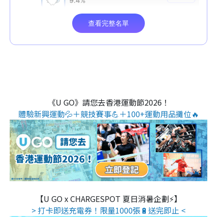
《U GO》請您去香港運動節2026！
體驗新興運動💦＋競技賽事💪＋100+運動用品攤位🔥
【U GO x CHARGESPOT 夏日消暑企劃⚡】
> 打卡即送充電券！限量1000張🔋送完即止 <