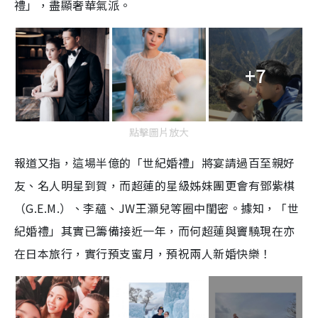
禮」，盡顯奢華氣派。
+7
點擊圖片放大
報道又指，這場半億的「世紀婚禮」將宴請過百至親好
友、名人明星到賀，而超蓮的星級姊妹團更會有鄧紫棋
（G.E.M.）、李蘊、JW王灝兒等圈中閨密。據知，「世
紀婚禮」其實已籌備接近一年，而何超蓮與竇驍現在亦
在日本旅行，實行預支蜜月，預祝兩人新婚快樂！