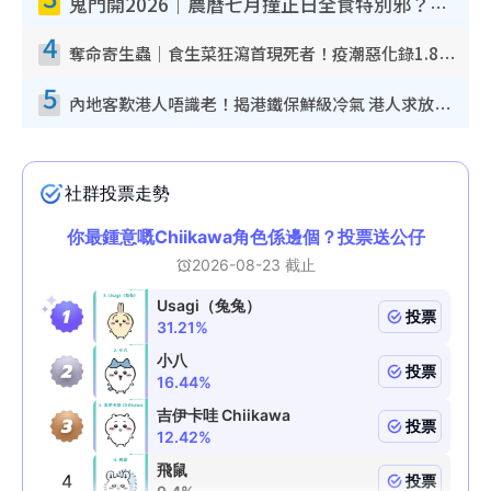
鬼門開2026｜農曆七月撞正日全食特別邪？專家警告切忌做一事！揭4大禁忌+2招保平安
4
奪命寄生蟲｜食生菜狂瀉首現死者！疫潮惡化錄1.8萬宗病例 揭洗菜3大謬誤
5
內地客歎港人唔識老！揭港鐵保鮮級冷氣 港人求放過：咪投訴