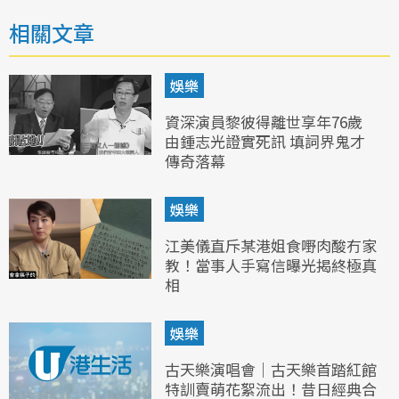
相關文章
娛樂
資深演員黎彼得離世享年76歲
由鍾志光證實死訊 填詞界鬼才
傳奇落幕
娛樂
江美儀直斥某港姐食嘢肉酸冇家
教！當事人手寫信曝光揭終極真
相
娛樂
古天樂演唱會｜古天樂首踏紅館
特訓賣萌花絮流出！昔日經典合