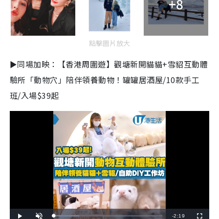
+8
點擊圖片放大
►同場加映：【香港周圍遊】觀塘新開貓貓+雪貂互動體
驗所「動物穴」陪伴領養動物！罐罐居酒屋/10款手工
班/入場$39起
R
-
2:19
L
P
U
F