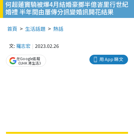
何超蓮竇驍被爆4月結婚豪擲半億峇里行世紀
婚禮 半年間由屢傳分訊變婚訊開花結果
首頁
生活話題
熱話
文:
羅志宏
2023.02.26
在Google追蹤
用 App 睇文
《UHK 港生活》