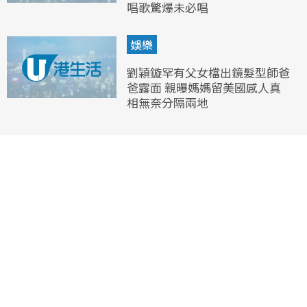
唱歌驚爆未必唱
娛樂
劉穎鏇罕有父女檔出鏡髮型師爸
爸露面 親曝媽媽留美國感人真
相無奈分隔兩地