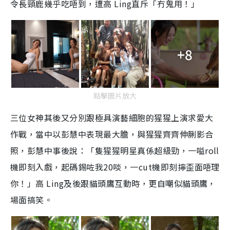
令長頸鹿幾乎吃唔到，遭高 Ling直斥「冇鬼用！」
+8
點擊圖片放大
三位女神其後又分別跟極具演藝細胞的猩猩上演求愛大
作戰，當中以彭慧中表現最大膽，與猩猩齊齊伸脷影合
照，彭慧中事後說：「隻猩猩明星真係超級勁，一嗌roll
機即刻入戲，起碼錫咗我20啖，一cut機即刻擰歪面唔理
你！」高 Ling及後跟貓頭鷹互動時，更自嘲似貓頭鷹，
場面搞笑。