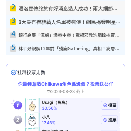
2
湯洛雯傳終於有好消息造人成功！兩大細節曝孕味極濃惹猜測：大肚婆先會咁！
3
8大最冇禮貌藝人名單被瘋傳！網民揭發明星真面目 一致數臭呢位係無品天花板？
4
銀行高層「沉船」爆案中案！驚揭邪教洗腦操控賣淫被吞600萬 幕後黑手講多錯多
5
林芊妤親解12年前「殘廁Gathering」真相！高層解約一句話重創尊嚴至今拒返TVB