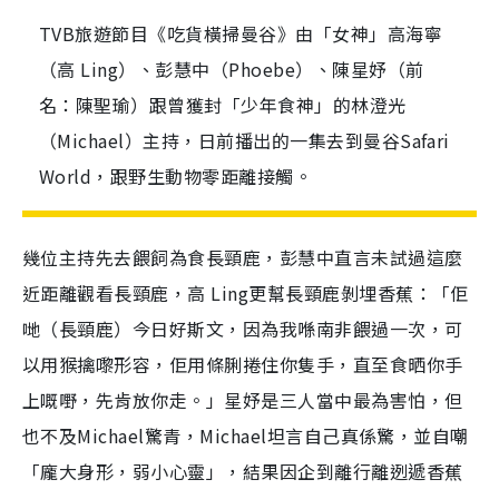
TVB旅遊節目《吃貨橫掃曼谷》由「女神」高海寧
（高 Ling）、彭慧中（Phoebe）、陳星妤（前
名：陳聖瑜）跟曾獲封「少年食神」的林澄光
（Michael）主持，日前播出的一集去到曼谷Safari
World，跟野生動物零距離接觸。
幾位主持先去餵飼為食長頸鹿，彭慧中直言未試過這麼
近距離觀看長頸鹿，高 Ling更幫長頸鹿剝埋香蕉：「佢
哋（長頸鹿）今日好斯文，因為我喺南非餵過一次，可
以用猴擒嚟形容，佢用條脷捲住你隻手，直至食晒你手
上嘅嘢，先肯放你走。」星妤是三人當中最為害怕，但
也不及Michael驚青，Michael坦言自己真係驚，並自嘲
「龐大身形，弱小心靈」，結果因企到離行離迾遞香蕉