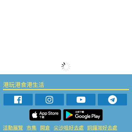
港玩港食港生活
活動展覽
市集
開倉
尖沙咀好去處
銅鑼灣好去處