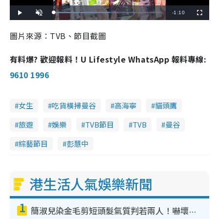
R
-
1:10
L
P
U
F
o
l
n
u
a
a
m
l
e
d
y
u
l
圖片來源：TVB、節目截圖
e
t
s
d
e
c
m
:
r
5
e
1
e
有料爆? 歡迎報料！U Lifestyle WhatsApp 報料專線:
a
.
n
4
8
i
9610 1996
%
n
i
女生
吃貨橫掃曼谷
高海寧
貓頭鷹
n
旅遊
娛樂
TVB節目
TVB
曼谷
g
綜藝節目
彭慧中
T
i
m
港生活人氣娛樂新聞
e
1
簡淑兒染金毛剪短頭髮氣質判若兩人！嚇壞老公麥大力都認唔出：「你做咩事？」