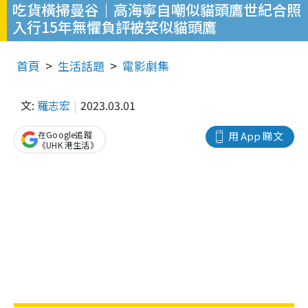
吃貨橫掃曼谷｜高海寧自嘲似貓頭鷹世紀合照
入行15年無懼負評被笑似貓頭鷹
首頁
生活話題
電影劇集
文:
羅志宏
2023.03.01
在Google追蹤
用 App 睇文
《UHK 港生活》