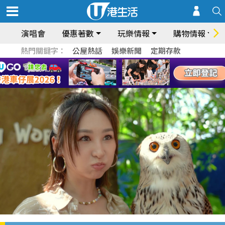
演唱會
優惠著數
玩樂情報
購物情報
熱門關鍵字：
公屋熱話
娛樂新聞
定期存款