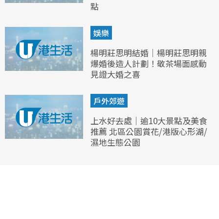
點
娛樂
楊明莊思明結婚｜楊明莊思明親
爆婚後造人計劃！敬茶場面感動
見證大婚之喜
戶外郊遊
上水好去處｜逾10大景點及美食
推薦 北區公園賞花/港版心形湖/
濕地生態公園