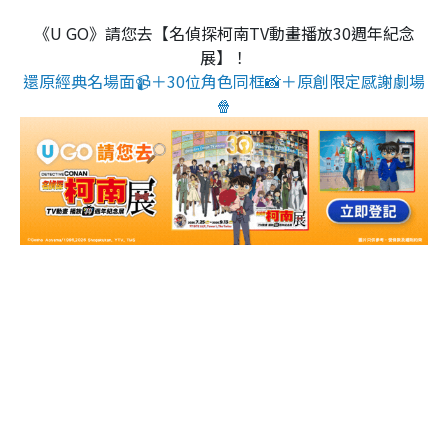
《U GO》請您去【名偵探柯南TV動畫播放30週年紀念
展】！
還原經典名場面📹＋30位角色同框📸＋原創限定感謝劇場
🍿