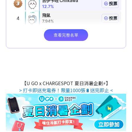
【U GO x CHARGESPOT 夏日消暑企劃⚡】
> 打卡即送充電券！限量1000張🔋送完即止 <