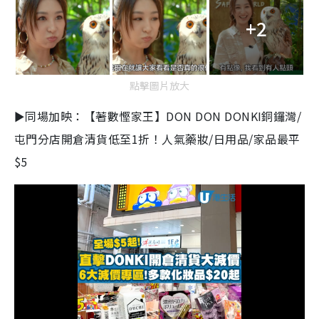
+2
點擊圖片放大
►同場加映：【著數慳家王】DON DON DONKI銅鑼灣/
屯門分店開倉清貨低至1折！人氣藥妝/日用品/家品最平
$5