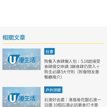
相關文章
社會
狗隻入食肆懶人包︱5.18起接受
食肆提交申請 3類食肆仍禁入＋
狗主必讀3大守則（附寵物友善
餐廳推介）
戶外郊遊
石澳好去處｜港島後花園石澳一
日遊 10個石澳必訪美食打卡景