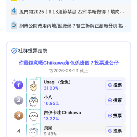
4
鬼門開2026｜8.13鬼節禁忌 22件事唔做得！燒肉、刺身要少食？半夜勿吹口哨/打呢個電話
5
網傳公院改用內地/副廠藥？醫生拆解正副廠分別 揭4類人換藥隨時出事