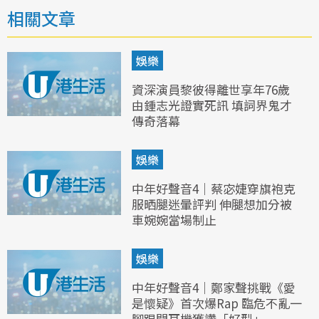
相關文章
娛樂
資深演員黎彼得離世享年76歲
由鍾志光證實死訊 填詞界鬼才
傳奇落幕
娛樂
中年好聲音4｜蔡宓婕穿旗袍克
服晒腿迷暈評判 伸腿想加分被
車婉婉當場制止
娛樂
中年好聲音4｜鄭家聲挑戰《愛
是懷疑》首次爆Rap 臨危不亂一
腳踢開耳機獲讚「好型」