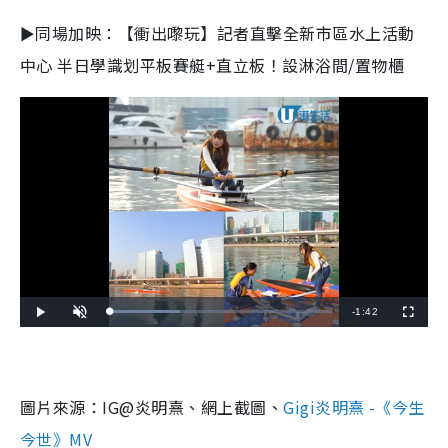
►同場加映：【衝出嚟玩】記者直擊全新市區水上活動
中心 半日學識划平板賽艇+直立板！設淋浴間/置物櫃
R
-
1:42
L
P
U
F
o
l
n
u
a
a
m
l
e
d
y
u
l
e
t
s
d
e
c
m
:
r
3
e
1
e
圖片來源：IG@炎明熹、網上截圖、
Gigi炎明熹 -《今生
a
.
n
7
6
i
今世》MV
%