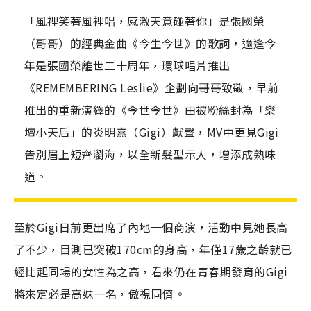
「風裡笑著風裡唱，感激天意碰著你」是張國榮
（哥哥）的經典金曲《今生今世》的歌詞，適逢今
年是張國榮離世二十周年，環球唱片推出
《REMEMBERING Leslie》企劃向哥哥致敬，早前
推出的重新演繹的《今世今世》由被粉絲封為「樂
壇小天后」的炎明熹（Gigi）獻聲，MV中更見Gigi
告別眉上短齊瀏海，以全新髮型示人，增添成熟味
道。
至於Gigi日前更出席了內地一個商演，活動中見她長高
了不少，目測已突破170cm的身高，年僅17歲之齡就已
經比起同場的女性為之高，看來仍在青春期發育的Gigi
將來定必是高妹一名，傲視同儕。