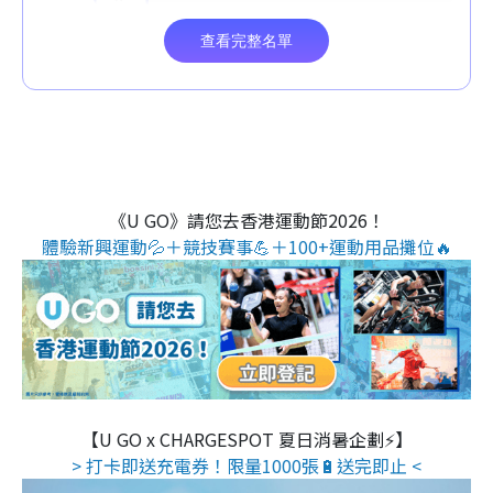
《U GO》請您去香港運動節2026！
體驗新興運動💦＋競技賽事💪＋100+運動用品攤位🔥
【U GO x CHARGESPOT 夏日消暑企劃⚡】
> 打卡即送充電券！限量1000張🔋送完即止 <