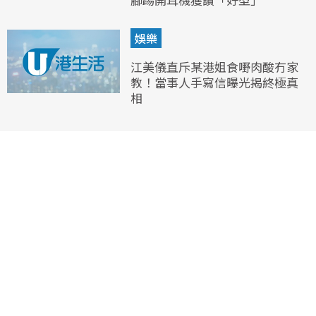
娛樂
江美儀直斥某港姐食嘢肉酸冇家
教！當事人手寫信曝光揭終極真
相