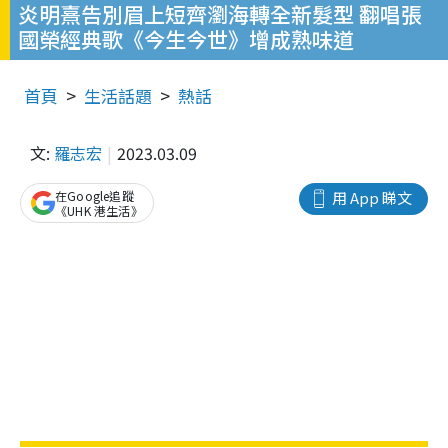
炎明熹告別眉上短齊瀏海轉全新髮型 翻唱張
國榮經典歌《今生今世》增成熟味道
首頁
生活話題
熱話
文:
羅志宏
2023.03.09
在Google追蹤
用 App 睇文
《UHK 港生活》