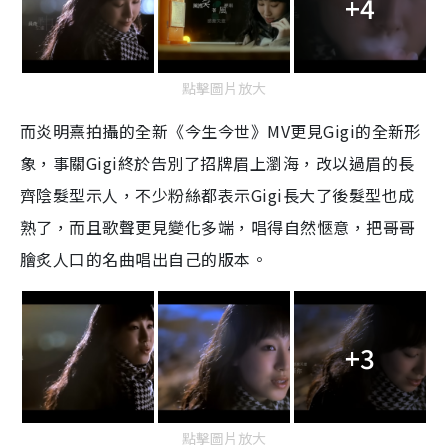
+4
點擊圖片放大
而炎明熹拍攝的全新《今生今世》MV更見Gigi的全新形
象，事關Gigi終於告別了招牌眉上瀏海，改以過眉的長
齊陰髮型示人，不少粉絲都表示Gigi長大了後髮型也成
熟了，而且歌聲更見變化多端，唱得自然愜意，把哥哥
膾炙人口的名曲唱出自己的版本。
+3
點擊圖片放大