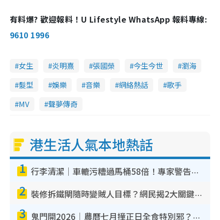
n
有料爆? 歡迎報料！U Lifestyle WhatsApp 報料專線:
i
9610 1996
n
g
女生
炎明熹
張國榮
今生今世
瀏海
T
i
髮型
娛樂
音樂
網絡熱話
歌手
m
MV
聲夢傳奇
e
港生活人氣本地熱話
1
行李清潔｜車轆污糟過馬桶58倍！專家警告忌用酒精抹 教1招免污手除菌
2
裝修拆鐵閘隨時變賊人目標？網民揭2大關鍵用途：裝新式等於白裝？附新舊鐵閘分別
3
鬼門開2026｜農曆七月撞正日全食特別邪？專家警告切忌做一事！揭4大禁忌+2招保平安