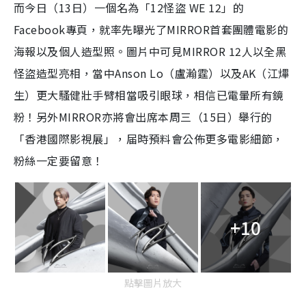
而今日（13日）一個名為「12怪盜 WE 12」的
2
e
1
e
a
.
n
8
Facebook專頁，就率先曝光了MIRROR首套團體電影的
4
i
%
海報以及個人造型照。圖片中可見MIRROR 12人以全黑
n
怪盜造型亮相，當中Anson Lo（盧瀚霆）以及AK（江熚
i
生）更大騷健壯手臂相當吸引眼球，相信已電暈所有鏡
n
粉！另外MIRROR亦將會出席本周三（15日）舉行的
g
「香港國際影視展」，届時預料會公佈更多電影細節，
T
粉絲一定要留意！
i
m
e
+10
點擊圖片放大