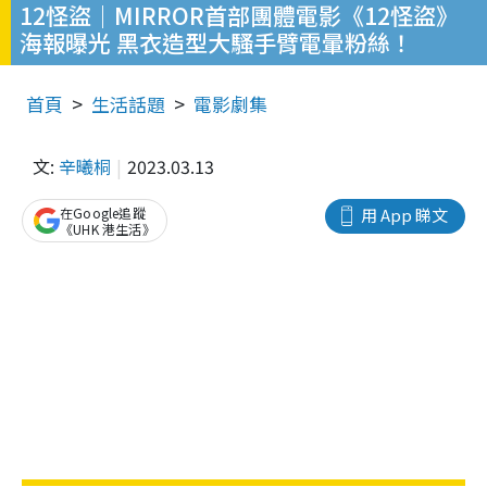
12怪盜｜MIRROR首部團體電影《12怪盜》
海報曝光 黑衣造型大騷手臂電暈粉絲！
首頁
生活話題
電影劇集
文:
辛曦桐
2023.03.13
在Google追蹤
用 App 睇文
《UHK 港生活》