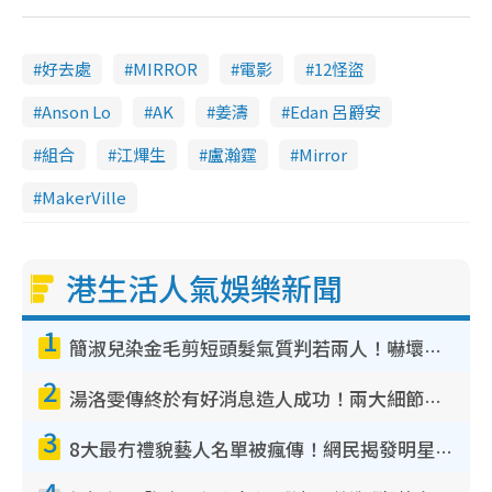
好去處
MIRROR
電影
12怪盜
Anson Lo
AK
姜濤
Edan 呂爵安
組合
江熚生
盧瀚霆
Mirror
MakerVille
港生活人氣娛樂新聞
1
簡淑兒染金毛剪短頭髮氣質判若兩人！嚇壞老公麥大力都認唔出：「你做咩事？」
2
湯洛雯傳終於有好消息造人成功！兩大細節曝孕味極濃惹猜測：大肚婆先會咁！
3
8大最冇禮貌藝人名單被瘋傳！網民揭發明星真面目 一致數臭呢位係無品天花板？
4