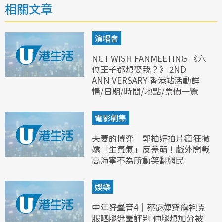
相關文章
演唱會
NCT WISH FANMEETING 《六
位王子都想娶我？》 2ND
ANNIVERSARY 香港站活動詳
情/日期/時間/地點/票價一覽
電影劇集
夫妻的博弈｜郭柏妍拍片瘋狂撒
嬌「生氣氣」反差萌！戲外開戰
高海寧不為所動笑翻網民
娛樂
中年好聲音4｜蔡宓婕穿旗袍克
服晒腿迷暈評判 伸腿想加分被