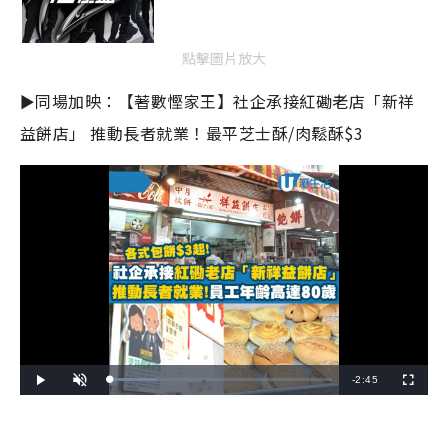
點擊圖片放大
►同場加映：【著數慳家王】社企承接紅磡老店「新祥
益餅店」 推動長者就業！最平芝士酥/肉鬆酥$3
R
-
2:45
L
P
U
F
o
l
n
u
a
a
m
l
e
d
y
u
l
e
t
s
d
e
c
m
:
r