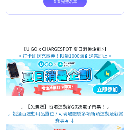
【U GO x CHARGESPOT 夏日消暑企劃⚡】
> 打卡即送充電券！限量1000張🔋送完即止 <
↓ 【免費送】香港運動節2026電子門票！↓
↓ 設過百運動用品攤位 / 可現場體驗多項新穎運動及觀賞
賽事🔥 ↓