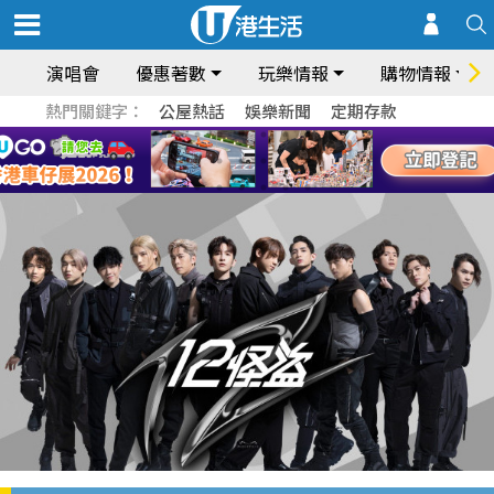
演唱會
優惠著數
玩樂情報
購物情報
熱門關鍵字：
公屋熱話
娛樂新聞
定期存款