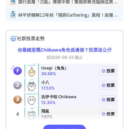
銀行高層「沉船」爆案中案！驚揭邪教洗腦操控賣淫被吞600萬 幕後黑手講多錯多
5
林芊妤親解12年前「殘廁Gathering」真相！高層解約一句話重創尊嚴至今拒返TVB