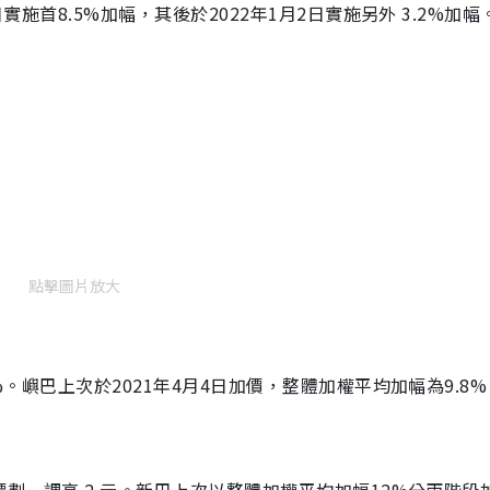
實施首8.5%加幅，其後於2022年1月2日實施另外 3.2%加幅
點擊圖片放大
%。嶼巴上次於2021年4月4日加價，整體加權平均加幅為9.8%