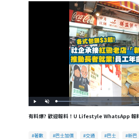
L
P
U
o
l
n
a
a
m
d
y
u
有料爆? 歡迎報料！U Lifestyle WhatsApp 
e
t
d
e
:
2
1
.
8
著數
巴士加價
交通
巴士
新巴
4