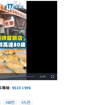
R
-
2:45
F
u
l
e
l
報料專線:
9610 1996
s
c
m
r
e
e
a
n
城巴
九巴
i