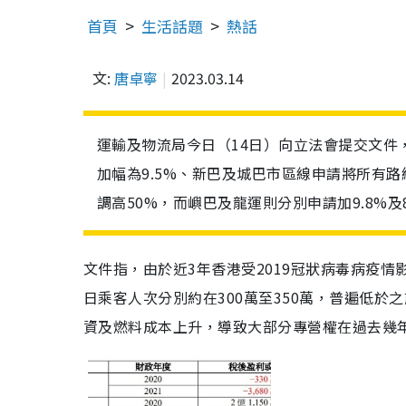
首頁
生活話題
熱話
文:
唐卓寧
2023.03.14
運輸及物流局今日（14日）向立法會提交文件
加幅為9.5%、新巴及城巴市區線申請將所有
調高50%，而嶼巴及龍運則分別申請加9.8%及8
文件指，由於近3年香港受2019冠狀病毒病疫
日乘客人次分別約在300萬至350萬，普遍低於之前
資及燃料成本上升，導致大部分專營權在過去幾