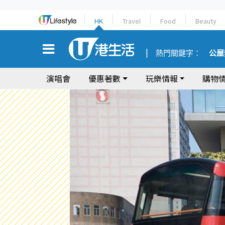
HK
Travel
Food
Beauty
熱門關鍵字：
公屋
演唱會
優惠著數
玩樂情報
購物