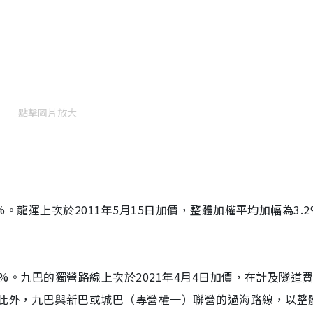
點擊圖片放大
5%。龍運上次於2011年5月15日加價，整體加權平均加幅為3.
.5%。九巴的獨營路線上次於2021年4月4日加價，在計及隧道
。此外，九巴與新巴或城巴（專營權一）聯營的過海路線，以整