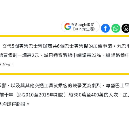
在Google追蹤
《UHK 港生活》
，交代5間專營巴士營辦商共6個巴士專營權的加價申請。九巴
路線票價劃一調高2元、城巴通宵路線申請調高23%、機場路線
.5%。
情影響，以及與其他交通工具就乘客的競爭更為劇烈，專營巴士
十年（即2010至2019年期間）約380萬至400萬的人次。
年均錄得虧損。