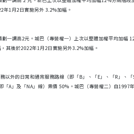
價劃一調高 2 元。新巴上次以整體加權平均加幅12%分兩階段
22年1月2日實施另外 3.2%加幅。
票價劃一調高2元。城巴（專營權一）上次以整體加權平均加幅 1
幅，其後於2022年1月2日實施另外3.2%加幅。
高機場服務以外的日常和通宵服務路線（即「B」、「E」、「R」、「
即「A」及「NA」線）票價 50%。城巴（專營權二）自1997