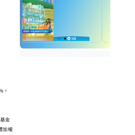
2%。
費基金
體加權