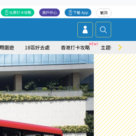
社群打卡攻略
商戶中心
下載 App
繁
简
周圍遊
18區好去處
香港打卡攻略
主題特集