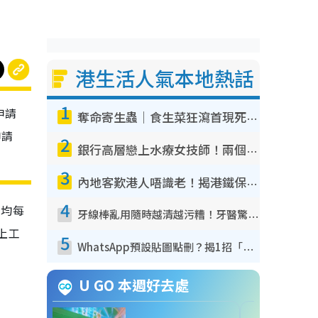
港生活人氣本地熱話
1
申請
奪命寄生蟲｜食生菜狂瀉首現死者！疫潮惡化錄1.8萬宗病例 揭洗菜3大謬誤
申請
2
銀行高層戀上水療女技師！兩個月借128萬驚覺「沉船」沉落火海 揭背後疑似邪教操控賣淫
3
內地客歎港人唔識老！揭港鐵保鮮級冷氣 港人求放過：咪投訴
4
平均每
牙線棒亂用隨時越清越污糟！牙醫驚揭盲目過戶細菌恐致蛀牙：呢種先係日常真保養
加上工
5
WhatsApp預設貼圖點刪？揭1招「反向操作」還原簡潔介面 附3步實測教學
U GO 本週好去處