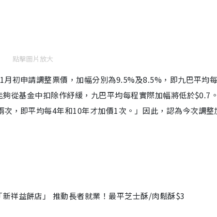
點擊圖片放大
月初申請調整票價，加幅分別為9.5%及8.5%，即九巴平均
價能夠從基金中扣除作紓緩，九巴平均每程實際加幅將低於$0.7
兩次，即平均每4年和10年才加價1次。」因此，認為今次調整
新祥益餅店」 推動長者就業！最平芝士酥/肉鬆酥$3