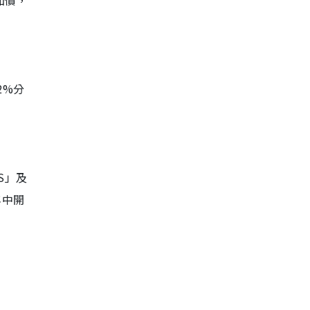
加價，
2%分
S」及
年中開