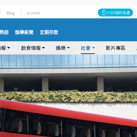
Blog
e-zone
U GO搵好去處
熱話
娛樂新聞
定期存款
情報
飲食情報
娛樂
社會
影片專區