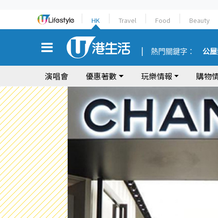
HK
Travel
Food
Beauty
熱門關鍵字：
公屋
演唱會
優惠著數
玩樂情報
購物