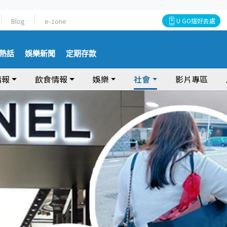
Blog
e-zone
U GO搵好去處
熱話
娛樂新聞
定期存款
情報
飲食情報
娛樂
社會
影片專區