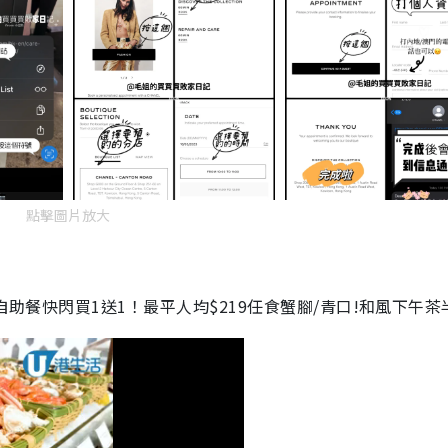
點擊圖片放大
自助餐快閃買1送1！最平人均$219任食蟹腳/青口!和風下午茶