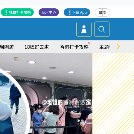
社群打卡攻略
商戶中心
下載 App
繁
简
周圍遊
18區好去處
香港打卡攻略
主題特集