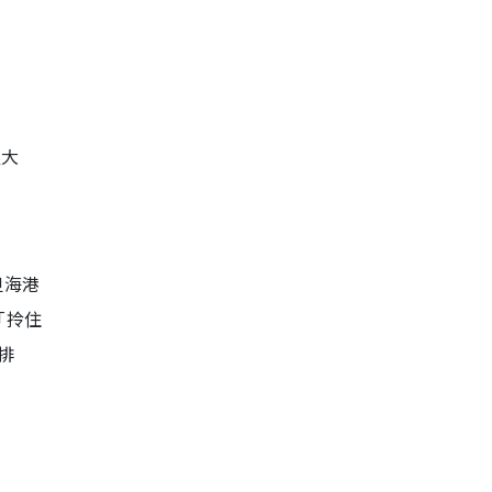
醒大
但海港
「拎住
排