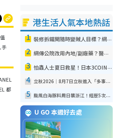
港生活人氣本地熱話
1
升值
裝修拆鐵閘隨時變賊人目標？網民揭2大關鍵用途：裝新式等於白裝？附新舊鐵閘分別
入手
2
網傳公院改用內地/副廠藥？醫生拆解正副廠分別 揭4類人換藥隨時出事
3
怕蟲人士夏日救星！日本3COINS爆紅驅蟲神器$45起 1招「全程免觸碰」輕鬆搞定小強
4
NEL
立秋2026｜8月7日立秋進入「多事之秋」 3件事唔做得！專家教6招開運 清枱頭／銀包納氣接好運
L 都
5
颱風白海豚料周日襲浙江！經歷5次「眼牆置換」極罕見 成登陸內地最長途颱風
U GO 本週好去處