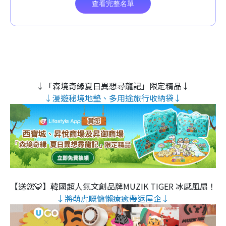
↓「森境奇緣夏日異想尋龍記」限定精品↓
↓漫遊秘境地墊、多用途旅行收納袋↓
【送您🐯】韓國超人氣文創品牌MUZIK TIGER 冰感風扇！
↓將萌虎嘅慵懶療癒帶返屋企↓