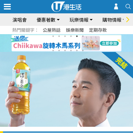
演唱會
優惠著數
玩樂情報
購物情報
熱門關鍵字：
公屋熱話
娛樂新聞
定期存款