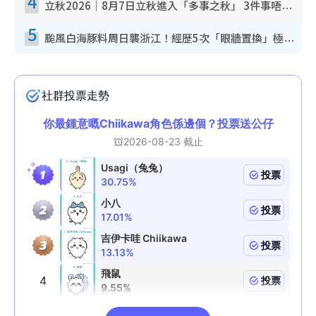
4
立秋2026｜8月7日立秋進入「多事之秋」 3件事唔做得！專家教6招開運 清枱頭／銀包納氣接好運
5
颱風白海豚料周日襲浙江！經歷5次「眼牆置換」極罕見 成登陸內地最長途颱風