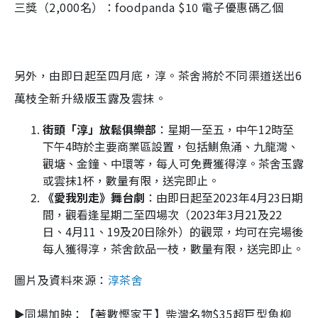
三獎（2,000名）：foodpanda $10 電子優惠碼乙個
另外，由即日起至四月底，淳。茶舍將於不同渠道送出6
萬枝全新升級版玉露及雲抹。
街頭「淳」放鬆俱樂部
：星期一至五，中午12時至
下午4時於主要商業區設置，包括鰂魚涌、九龍灣、
觀塘、金鐘、中環等，每人可免費獲得淳。茶舍玉露
或雲抹1杯，數量有限，送完即止。
《愛我別走》舞台劇
：由即日起至2023年4月23日期
間，觀看逢星期二至四場次（2023年3月21及22
日、4月11、19及20日除外）的觀眾，均可在完場後
每人獲得淳，茶舍飲品一枝，數量有限，送完即止。
圖片及資料來源：
淳茶舍
►同場加映：【著數慳家王】柴灣名物$35超巨型魚柳