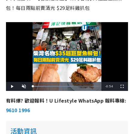
包！每日兩點前賣清光 $29足料雞扒包
R
-
0:54
L
P
U
F
o
l
n
u
a
a
m
l
e
d
y
u
l
有料爆? 歡迎報料！U Lifestyle WhatsApp 報料專線:
e
t
s
d
e
c
m
:
r
9610 1996
6
e
0
e
a
.
n
0
0
i
%
活動資訊
n