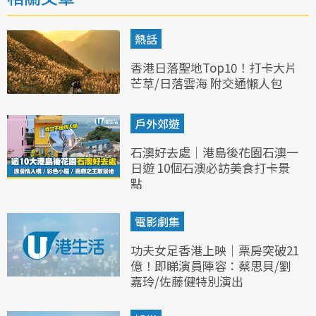
熱話
香港日落聖地Top10！打卡大片
芒草/日落雲海 附交通懶人包
戶外郊遊
石澳好去處｜港島後花園石澳一
日遊 10個石澳必訪美食打卡景
點
電影劇集
功夫女足香港上映｜票房突破21
億！即睇演員陣容：蔡思貝/劉
嘉玲/佐藤健特別演出