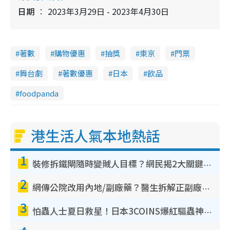
日期
2023年3月29日 - 2023年4月30日
i
n
g
著數
購物優惠
抽獎
東京
門票
T
舞台劇
著數優惠
日本
飲品
i
m
foodpanda
e
港生活人氣本地熱話
1
裝修拆鐵閘隨時變賊人目標？網民揭2大關鍵用途：裝新式等於白裝？附新舊鐵閘分別
2
網傳公院改用內地/副廠藥？醫生拆解正副廠分別 揭4類人換藥隨時出事
3
怕蟲人士夏日救星！日本3COINS爆紅驅蟲神器$45起 1招「全程免觸碰」輕鬆搞定小強