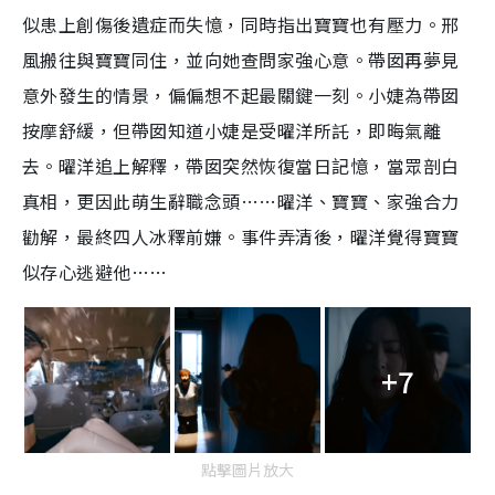
似患上創傷後遺症而失憶，同時指出寶寶也有壓力。邢
風搬往與寶寶同住，並向她查問家強心意。帶囡再夢見
意外發生的情景，偏偏想不起最關鍵一刻。小婕為帶囡
按摩舒緩，但帶囡知道小婕是受曜洋所託，即晦氣離
去。曜洋追上解釋，帶囡突然恢復當日記憶，當眾剖白
真相，更因此萌生辭職念頭……曜洋、寶寶、家強合力
勸解，最終四人冰釋前嫌。事件弄清後，曜洋覺得寶寶
似存心逃避他……
+7
點擊圖片放大