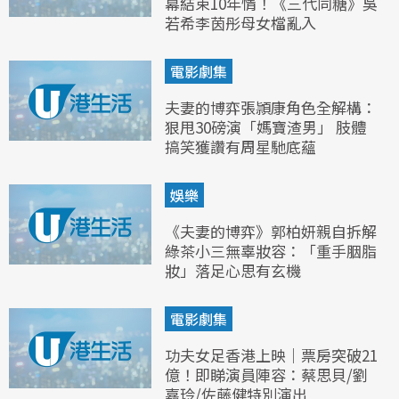
幕結束10年情！《三代同糖》吳
若希李茵彤母女檔亂入
電影劇集
夫妻的博弈張頴康角色全解構：
狠甩30磅演「媽寶渣男」 肢體
搞笑獲讚有周星馳底蘊
娛樂
《夫妻的博弈》郭柏妍親自拆解
綠茶小三無辜妝容：「重手胭脂
妝」落足心思有玄機
電影劇集
功夫女足香港上映｜票房突破21
億！即睇演員陣容：蔡思貝/劉
嘉玲/佐藤健特別演出