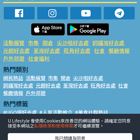
活動展覽
市集
開倉
尖沙咀好去處
銅鑼灣好去處
元朗好去處
荃灣好去處
旺角好去處
社會
餐廳情報
戶外郊遊
社會福利
熱門類別
網民熱話
活動展覽
市集
開倉
尖沙咀好去處
銅鑼灣好去處
元朗好去處
荃灣好去處
旺角好去處
社會
餐廳情報
戶外郊遊
熱門標籤
#UGO搵好去處
#人氣活動推介
#美食社群熱話
#親子玩樂好去處
#ULifestyle應用程式
#限時搶
U Lifestyle 會使用Cookies來改善您的網站體驗，請確定您同意
接受本網站之
私隱政策和使用條款
才可繼續瀏覽。
#UJetso禮物放送
#ULifestyle商戶中心
#著數
#網絡熱話
我已閱讀及同意