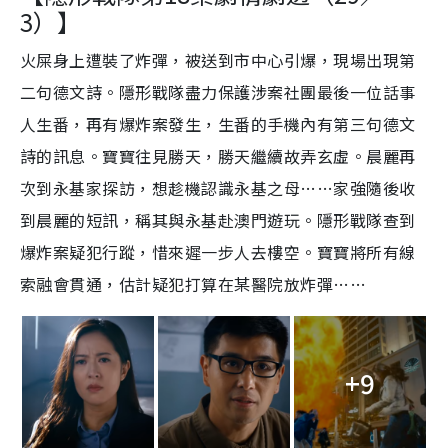
3）】
火屎身上遭裝了炸彈，被送到市中心引爆，現場出現第
二句德文詩。隱形戰隊盡力保護涉案社團最後一位話事
人生番，再有爆炸案發生，生番的手機內有第三句德文
詩的訊息。寶寶往見勝天，勝天繼續故弄玄虛。晨麗再
次到永基家探訪，想趁機認識永基之母……家強隨後收
到晨麗的短訊，稱其與永基赴澳門遊玩。隱形戰隊查到
爆炸案疑犯行蹤，惜來遲一步人去樓空。寶寶將所有線
索融會貫通，估計疑犯打算在某醫院放炸彈……
+9