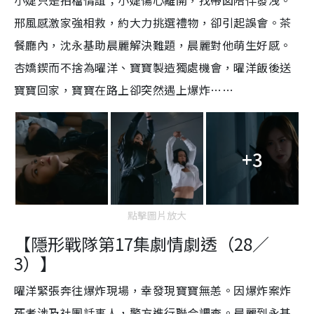
小婕只是拍檔情誼；小婕傷心離開，找帶囡陪伴發洩。
邢風感激家強相救，約大力挑選禮物，卻引起誤會。茶
餐廳內，沈永基助晨麗解決難題，晨麗對他萌生好感。
杏嬌鍥而不捨為曜洋、寶寶製造獨處機會，曜洋飯後送
寶寶回家，寶寶在路上卻突然遇上爆炸……
+3
點擊圖片放大
【隱形戰隊第17集劇情劇透（28／
3）】
曜洋緊張奔往爆炸現場，幸發現寶寶無恙。因爆炸案炸
死者涉及社團話事人，警方進行聯合調查。晨麗到永基