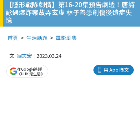
【隱形戰隊劇情】第16-20集預告劇透！唐詩
詠遇爆炸案故弄玄虛 林子善患創傷後遺症失
憶
首頁
生活話題
電影劇集
文:
羅志宏
2023.03.24
在Google追蹤
用 App 睇文
《UHK 港生活》