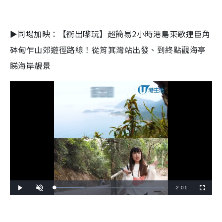
►同場加映：【衝出嚟玩】超簡易2小時港島東歌連臣角
砵甸乍山郊遊徑路線！從筲箕灣站出發、到終點觀海亭
睇海岸靚景
R
-
2:01
L
P
U
F
o
l
n
u
a
a
m
l
e
d
y
u
l
e
t
s
d
e
c
m
:
r