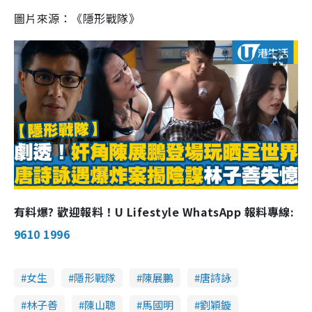
2
e
6
e
圖片來源：《隱形戰隊》
a
.
n
7
8
i
%
n
i
n
g
T
i
m
e
有料爆? 歡迎報料！U Lifestyle WhatsApp 報料專線:
9610 1996
女生
隱形戰隊
陳展鵬
唐詩詠
林子善
陳山聰
馬國明
劉穎鏇