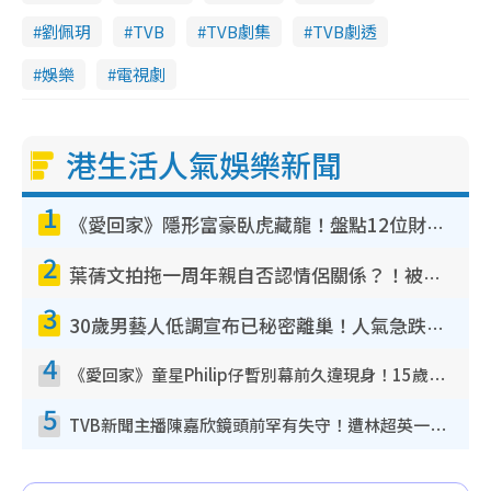
劉佩玥
TVB
TVB劇集
TVB劇透
娛樂
電視劇
港生活人氣娛樂新聞
1
《愛回家》隱形富豪臥虎藏龍！盤點12位財氣逼人的有錢藝人：呢位靚女3億身家唔憂做
2
葉蒨文拍拖一周年親自否認情侶關係？！被質疑感情造假竟稱GM「普通同事」
3
30歲男藝人低調宣布已秘密離巢！人氣急跌變失蹤人口︰「這幾年過得並不容易」
4
《愛回家》童星Philip仔暫別幕前久違現身！15歲近況暴風長高蛻變帥氣少男
5
TVB新聞主播陳嘉欣鏡頭前罕有失守！遭林超英一句說話突襲嚇親當場大笑