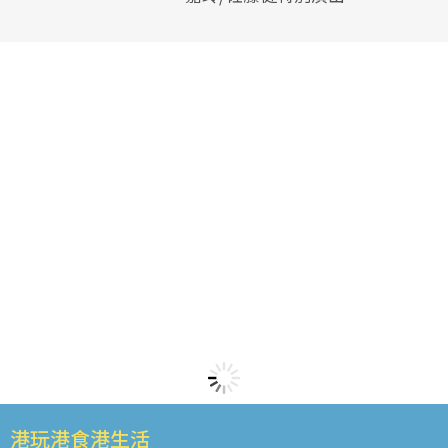
港玩港食港生活