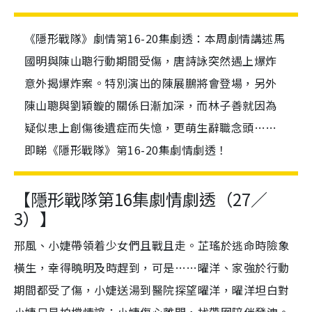
《隱形戰隊》劇情第16-20集劇透：本周劇情講述馬
國明與陳山聰行動期間受傷，唐詩詠突然遇上爆炸
意外揭爆炸案。特別演出的陳展鵬將會登場，另外
陳山聰與劉穎鏇的關係日漸加深，而林子善就因為
疑似患上創傷後遺症而失憶，更萌生辭職念頭……
即睇《隱形戰隊》第16-20集劇情劇透！
【隱形戰隊第16集劇情劇透（27／
3）】
邢風、小婕帶領着少女們且戰且走。芷瑤於逃命時險象
橫生，幸得曉明及時趕到，可是……曜洋、家強於行動
期間都受了傷，小婕送湯到醫院探望曜洋，曜洋坦白對