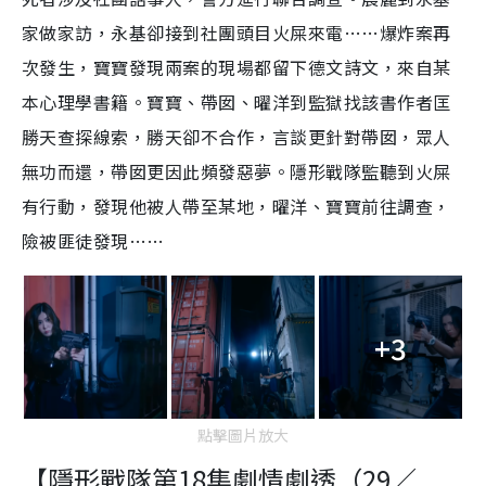
家做家訪，永基卻接到社團頭目火屎來電……爆炸案再
次發生，寶寶發現兩案的現場都留下德文詩文，來自某
本心理學書籍。寶寶、帶囡、曜洋到監獄找該書作者匡
勝天查探線索，勝天卻不合作，言談更針對帶囡，眾人
無功而還，帶囡更因此頻發惡夢。隱形戰隊監聽到火屎
有行動，發現他被人帶至某地，曜洋、寶寶前往調查，
險被匪徒發現……
+3
點擊圖片放大
【隱形戰隊第18集劇情劇透（29／