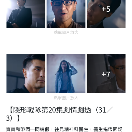
+5
點擊圖片放大
+7
點擊圖片放大
【隱形戰隊第20集劇情劇透（31／
3）】
寶寶和帶囡一同請假，往見精神科醫生，醫生指帶囡疑