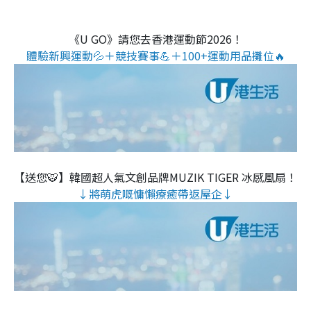
《U GO》請您去香港運動節2026！
體驗新興運動💦＋競技賽事💪＋100+運動用品攤位🔥
【送您🐯】韓國超人氣文創品牌MUZIK TIGER 冰感風扇！
↓將萌虎嘅慵懶療癒帶返屋企↓