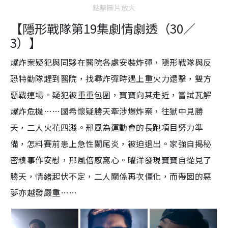
點擊圖片放大
【隱形戰隊第19集劇情劇透（30／
3）】
爆炸案疑犯與同夥在醫院各處安裝炸彈，隱形戰隊與反
恐特勤隊趕到醫院，找尋炸彈時遇上重火力還擊，雙方
惡戰連場。疑犯被重重包圍，寶寶向其走近，嘗試瓦解
爆炸危機……國希懷疑勝天牽涉爆炸案，往獄中見勝
天，二人火花四濺。邢風為運動會的長跑項目努力準
備，怎料賽前患上急性闌尾炎，被迫退出。家強自揭秘
密糗事作安慰，邢風倍感窩心。曜洋發現寶寶自從見了
勝天，情緒起伏不定，二人關係再次僵化，而帶囡的惡
夢亦越發嚴重……