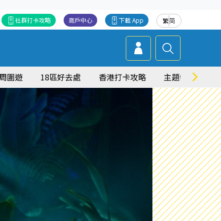
社群打卡攻略
商戶中心
下載 App
繁
简
周圍遊
18區好去處
香港打卡攻略
主題特集