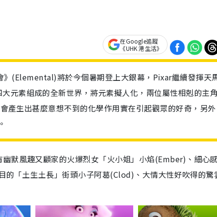
在Google追蹤
《UHK 港生活》
》(Elemental)將於今個暑期登上大銀幕，Pixar繼續發揮天
四大元素組成的全新世界，將元素擬人化，兩位屬性相剋的主
究竟會產生出甚麼意想不到的化學作用實在引起觀眾的好奇，另外
。
幽默風趣又顧家的火爆烈女「火小姐」小焰(Ember)、細心
醒目的「土生土長」街頭小子阿葛(Clod)、大情大性好吹得的驚