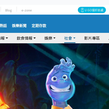
Blog
e-zone
U GO搵好去處
熱話
娛樂新聞
定期存款
情報
飲食情報
娛樂
社會
影片專區