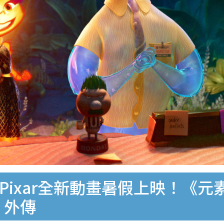
al｜Pixar全新動畫暑假上映！
》外傳