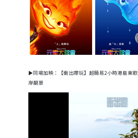
►同場加映：【衝出嚟玩】超簡易2小時港島東
岸靚景