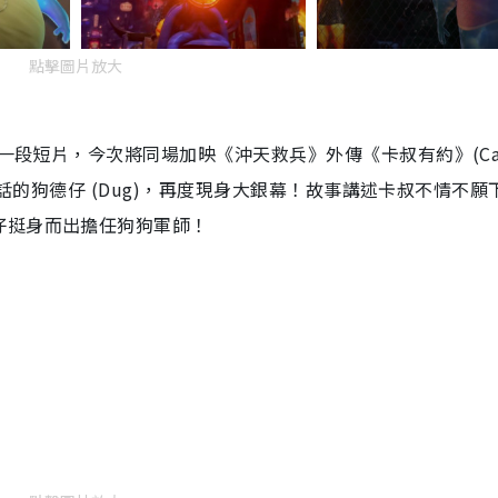
點擊圖片放大
一段短片，今次將同場加映《沖天救兵》外傳《卡叔有約》(Car
會說話的狗德仔 (Dug)，再度現身大銀幕！故事講述卡叔不情不願
仔挺身而出擔任狗狗軍師！