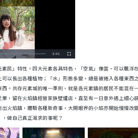
R
-
2:01
F
u
l
e
l
元素民」特性。四大元素各具特色，「空氣」像雲，可以飄浮
s
c
m
r
上可以長出各種植物；「水」形態多變，總是被捲入各種東西
e
e
a
n
東西。共存元素城的唯一準則，就是各元素鎮的居民不能混在
i
父業，留在火焰鎮經營家族壁爐店。直至有一日意外遇上細心
n
衝出火焰鎮，體驗各種新奇事，大開眼界的小焰亦開始慢慢改
i
」，做自己真正渴求的事呢？
n
g
T