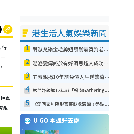
港生活人氣娛樂新聞
1
馬行
簡淑兒染金毛剪短頭髮氣質判若兩人！嚇壞老公麥大力都認唔出：「你做咩事？」
角—
2
湯洛雯傳終於有好消息造人成功！兩大細節曝孕味極濃惹猜測：大肚婆先會咁！
，
3
五索親揭10年前負債人生逆襲奇蹟！全靠去一地方轉運後即遇上馬先生
4
林芊妤親解12年前「殘廁Gathering」真相！高層解約一句話重創尊嚴至今拒返TVB
感性真
5
《愛回家》隱形富豪臥虎藏龍！盤點12位財氣逼人的有錢藝人：呢位靚女3億身家唔憂做
雲姐
U GO 本週好去處