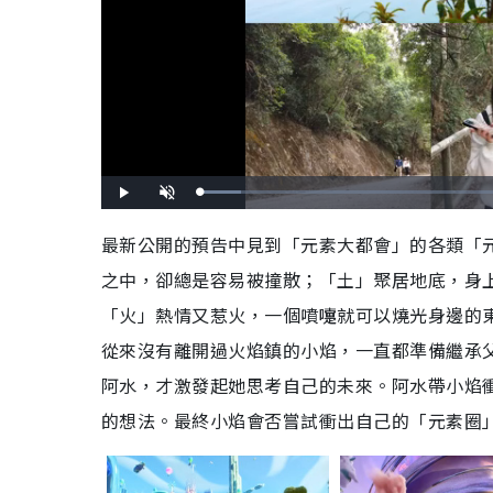
L
P
U
o
l
n
a
a
m
d
y
u
最新公開的預告中見到「元素大都會」的各類「
e
t
d
e
:
之中，卻總是容易被撞散；「土」聚居地底，身
8
.
9
3
「火」熱情又惹火，一個噴嚏就可以燒光身邊的
%
從來沒有離開過火焰鎮的小焰，一直都準備繼承
阿水，才激發起她思考自己的未來。阿水帶小焰
的想法。最終小焰會否嘗試衝出自己的「元素圈