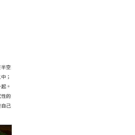
在半空
之中；
一起。
感性的
變自己