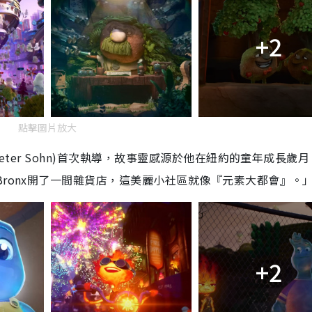
i
+2
m
e
點擊圖片放大
eter Sohn)首次執導，故事靈感源於他在紐約的童年成長歲月
Bronx開了一間雜貨店，這美麗小社區就像『元素大都會』。
+2