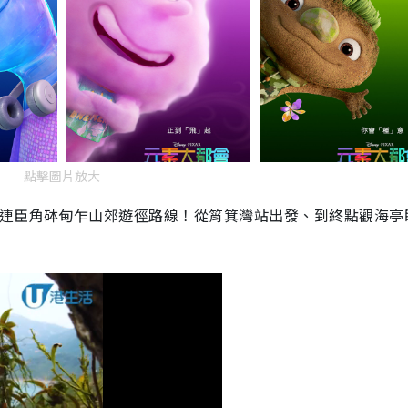
點擊圖片放大
歌連臣角砵甸乍山郊遊徑路線！從筲箕灣站出發、到終點觀海亭