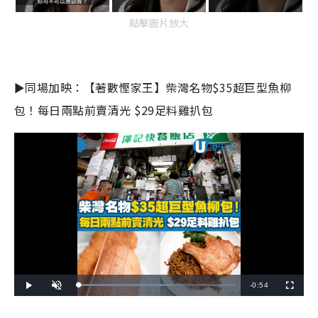
點擊圖片放大
►同場加映：【著數慳家王】柴灣名物$35超巨型魚柳
包！每日兩點前賣清光 $29足料雞扒包
R
-
0:54
L
P
U
F
o
l
n
u
a
a
m
l
e
d
y
u
l
e
t
s