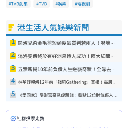
TVB劇集
TVB
娛樂
電視劇
港生活人氣娛樂新聞
1
簡淑兒染金毛剪短頭髮氣質判若兩人！嚇壞老公麥大力都認唔出：「你做咩事？」
2
湯洛雯傳終於有好消息造人成功！兩大細節曝孕味極濃惹猜測：大肚婆先會咁！
3
五索親揭10年前負債人生逆襲奇蹟！全靠去一地方轉運後即遇上馬先生
4
林芊妤親解12年前「殘廁Gathering」真相！高層解約一句話重創尊嚴至今拒返TVB
5
《愛回家》隱形富豪臥虎藏龍！盤點12位財氣逼人的有錢藝人：呢位靚女3億身家唔憂做