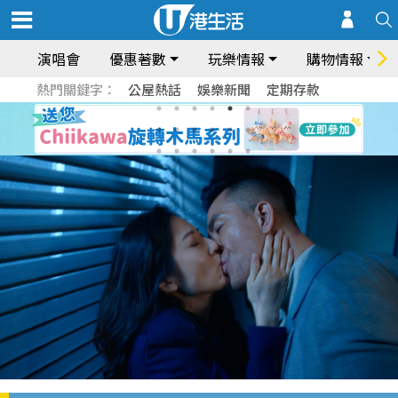
演唱會
優惠著數
玩樂情報
購物情報
熱門關鍵字：
公屋熱話
娛樂新聞
定期存款