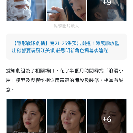
+9
點擊圖片放大
【隱形戰隊劇情】第21-25集預告劇透！陳展鵬放監
出獄誓要玩殘江美儀 莊思明新角色揭幕後陰謀
據知劇組為了相關場口，花了半個月時間尋找「浪漫小
屋」模型及與模型相似度甚高的陳設及裝修，相當有誠
意。
+6