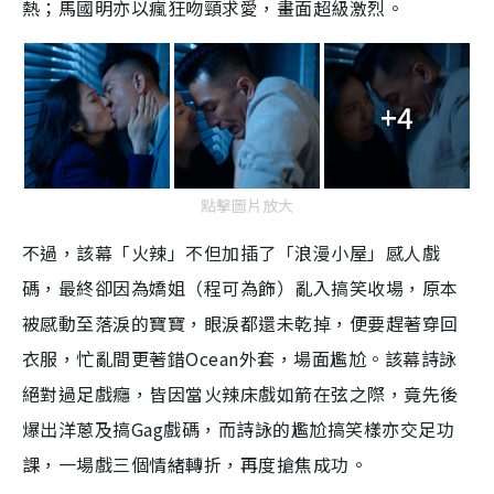
熱；馬國明亦以瘋狂吻頸求愛，畫面超級激烈。
+4
點擊圖片放大
不過，該幕「火辣」不但加插了「浪漫小屋」感人戲
碼，最終卻因為嬌姐（程可為飾）亂入搞笑收場，原本
被感動至落淚的寶寶，眼淚都還未乾掉，便要趕著穿回
衣服，忙亂間更著錯Ocean外套，場面尷尬。該幕詩詠
絕對過足戲癮，皆因當火辣床戲如箭在弦之際，竟先後
爆出洋蔥及搞Gag戲碼，而詩詠的尷尬搞笑樣亦交足功
課，一場戲三個情緒轉折，再度搶焦成功。