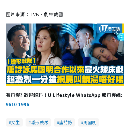
d
e
c
m
:
r
6
e
0
e
圖片來源：TVB、劇集截圖
a
.
n
0
0
i
%
n
i
n
g
T
i
m
e
有料爆? 歡迎報料！U Lifestyle WhatsApp 報料專線:
9610 1996
女生
隱形戰隊
唐詩詠
馬國明