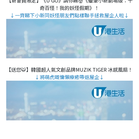
【新會員限定】《U GO》請你睇👹《蠟筆小新劇場版：千
奇百怪！我的妖怪假期》！
↓一齊睇下小新同妖怪朋友們點樣聯手拯救屋企人啦↓
【送您🐯】韓國超人氣文創品牌MUZIK TIGER 冰感風扇！
↓將萌虎嘅慵懶療癒帶返屋企↓