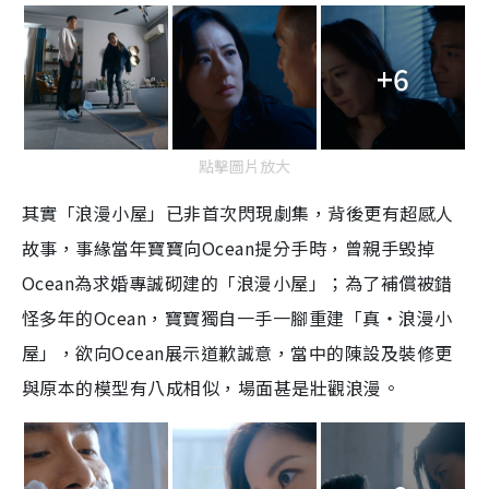
+6
點擊圖片放大
其實「浪漫小屋」已非首次閃現劇集，背後更有超感人
故事，事緣當年寶寶向Ocean提分手時，曾親手毁掉
Ocean為求婚專誠砌建的「浪漫小屋」；為了補償被錯
怪多年的Ocean，寶寶獨自一手一腳重建「真‧浪漫小
屋」，欲向Ocean展示道歉誠意，當中的陳設及裝修更
與原本的模型有八成相似，場面甚是壯觀浪漫。