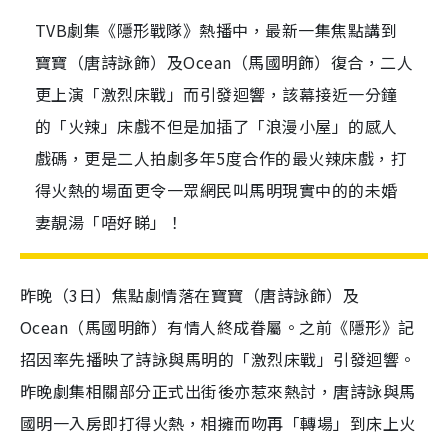
TVB劇集《隱形戰隊》熱播中，最新一集焦點講到
寶寶（唐詩詠飾）及Ocean（馬國明飾）復合，二人
更上演「激烈床戰」而引發迴響，該幕接近一分鐘
的「火辣」床戲不但是加插了「浪漫小屋」的感人
戲碼，更是二人拍劇多年5度合作的最火辣床戲，打
得火熱的場面更令一眾網民叫馬明現實中的的未婚
妻靚湯「唔好睇」！
昨晚（3日）焦點劇情落在寶寶（唐詩詠飾）及
Ocean（馬國明飾）有情人終成眷屬。之前《隱形》記
招因率先播映了詩詠與馬明的「激烈床戰」引發迴響。
昨晚劇集相關部分正式出街後亦惹來熱討，唐詩詠與馬
國明一入房即打得火熱，相擁而吻再「轉場」到床上火