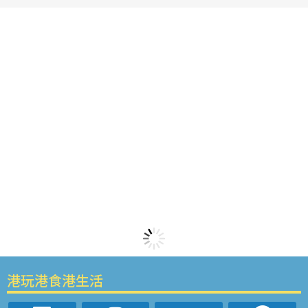
港玩港食港生活