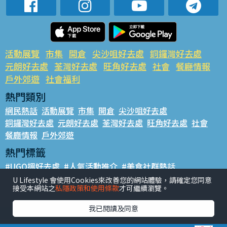
活動展覽
市集
開倉
尖沙咀好去處
銅鑼灣好去處
元朗好去處
荃灣好去處
旺角好去處
社會
餐廳情報
戶外郊遊
社會福利
熱門類別
網民熱話
活動展覽
市集
開倉
尖沙咀好去處
銅鑼灣好去處
元朗好去處
荃灣好去處
旺角好去處
社會
餐廳情報
戶外郊遊
熱門標籤
#UGO搵好去處
#人氣活動推介
#美食社群熱話
#親子玩樂好去處
#ULifestyle應用程式
#限時搶
U Lifestyle 會使用Cookies來改善您的網站體驗，請確定您同意
接受本網站之
私隱政策和使用條款
才可繼續瀏覽。
#UJetso禮物放送
#ULifestyle商戶中心
#著數
#網絡熱話
我已閱讀及同意
香港經濟日報版權所有©2026