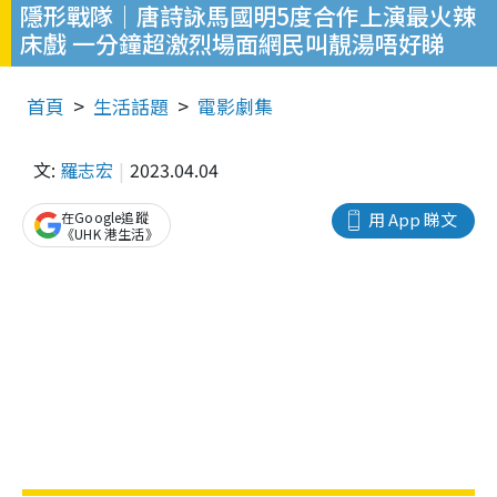
隱形戰隊｜唐詩詠馬國明5度合作上演最火辣
床戲 一分鐘超激烈場面網民叫靚湯唔好睇
首頁
生活話題
電影劇集
文:
羅志宏
2023.04.04
在Google追蹤
用 App 睇文
《UHK 港生活》