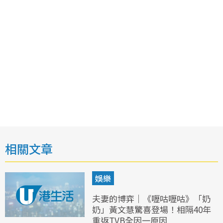
相關文章
娛樂
夫妻的博弈｜《嚦咕嚦咕》「奶
奶」黃文慧驚喜登場！相隔40年
重返TVB全因一原因