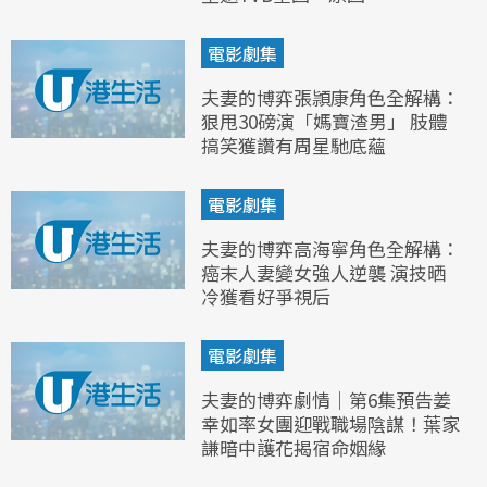
電影劇集
夫妻的博弈張頴康角色全解構：
狠甩30磅演「媽寶渣男」 肢體
搞笑獲讚有周星馳底蘊
電影劇集
夫妻的博弈高海寧角色全解構：
癌末人妻變女強人逆襲 演技晒
冷獲看好爭視后
電影劇集
夫妻的博弈劇情｜第6集預告姜
幸如率女團迎戰職場陰謀！葉家
謙暗中護花揭宿命姻緣