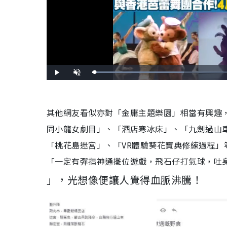
L
P
U
o
l
n
a
a
m
d
y
u
e
t
d
e
:
其他網友看似亦對「金庸主題樂園」相當有興趣
4
3
.
7
同小龍女劇目」、「酒店寒冰床」、「九劍過山車
8
%
「桃花島迷宮」、「VR體驗葵花寶典修練過程
」
「一定有彈指神通攤位遊戲，飛石仔打氣球，吐身棗
」，光想像便讓人覺得血脈沸騰！