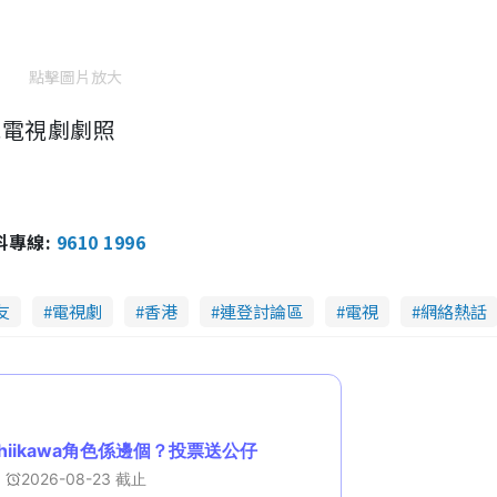
點擊圖片放大
説電視劇劇照
報料專線:
9610 1996
友
電視劇
香港
連登討論區
電視
網絡熱話