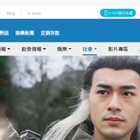
Blog
e-zone
U GO搵好去處
熱話
娛樂新聞
定期存款
情報
飲食情報
娛樂
社會
影片專區