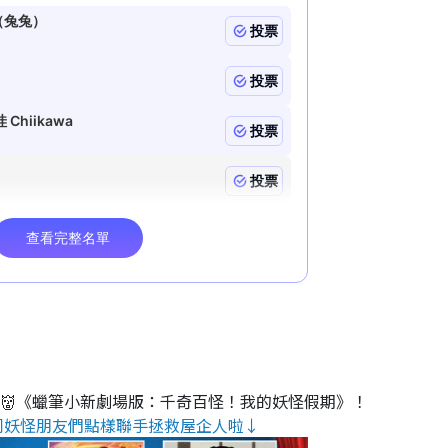
睇👹《蠟筆小新劇場版：千奇百怪！我的妖怪假期》！
同妖怪朋友們點樣聯手拯救屋企人啦↓