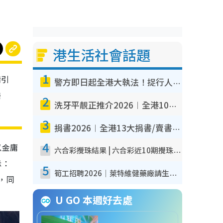
港生活社會話題
1
情引
警方即日起全港大執法！捉行人亂過馬路+司機不專注駕駛！亂過馬路罰$2000
樂
2
洗牙平靚正推介2026︱全港10大牙科診所/醫院懶人包 夜診至8點/鎮靜潔牙/醫療券適用
3
捐書2026︱全港13大捐書/賣書地點懶人包 二手課本最高$150＋舊書換免費咖啡/戲票
4
以金庸
六合彩攪珠結果 | 六合彩近10期攪珠結果出爐+ 近30期最旺熱門中獎號碼
示：
5
筍工招聘2026｜萊特維健藥廠請生產操作員！月薪高達$1.7萬 冷氣廠房/五天工作/保證雙糧
，同
U GO 本週好去處