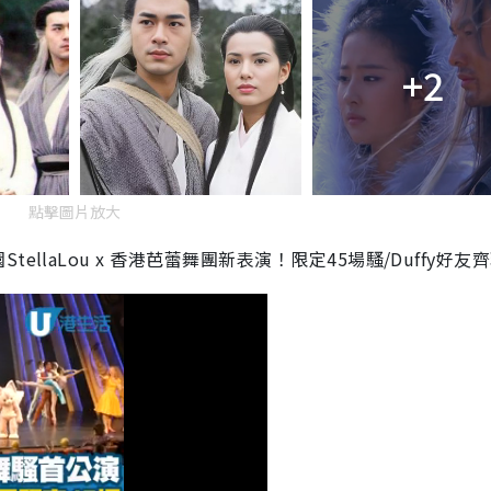
+2
點擊圖片放大
llaLou x 香港芭蕾舞團新表演！限定45場騷/Duffy好友