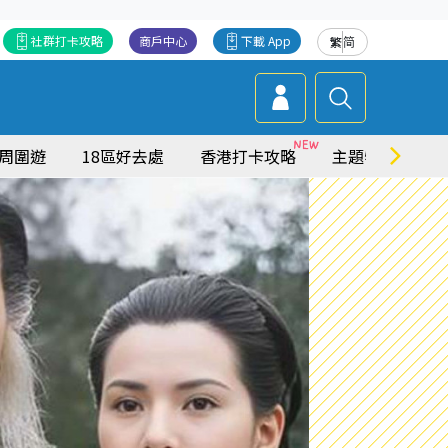
社群打卡攻略
商戶中心
下載 App
繁
简
周圍遊
18區好去處
香港打卡攻略
主題特集