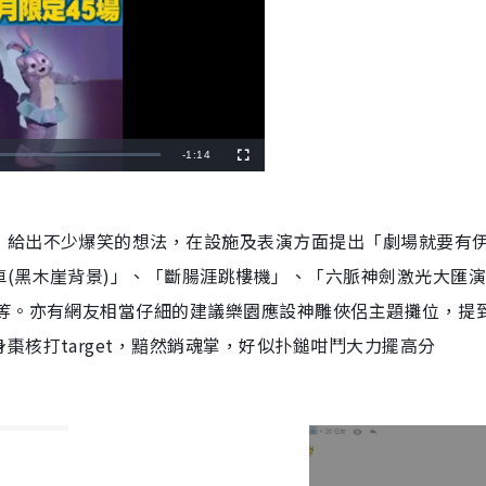
R
-
1:14
F
u
l
e
l
s
c
m
r
，給出不少
爆笑的想法，在設施及表演方面提出「劇場就要有
e
e
a
n
(黑木崖背景)」、「斷腸涯跳樓機
」、「六脈神劍激光大匯
i
等。亦有網友相當仔細的建議樂園應設神雕俠侶主題攤位，提
n
核打target，黯然銷魂掌，好似扑鎚咁鬥大力擺高分
i
n
g
T
i