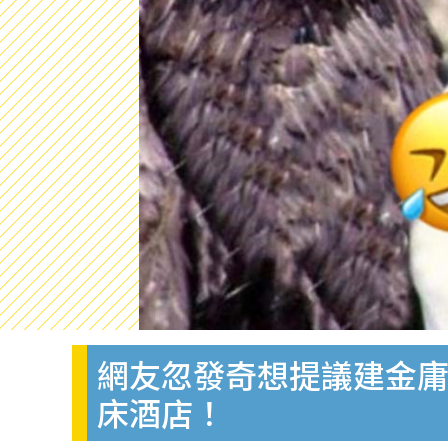
網友忽發奇想提議建金庸
床酒店！