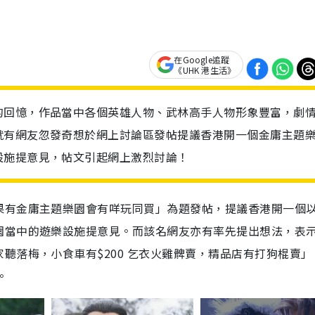
在Google追蹤
《UHK 港生活》
的回憶，作品當中各個英雄人物、武林高手人物形象豐富，劇
就有網友忽發奇想於網上討論區發帖提議香港開一個金庸主題
設施提意見，帖文引起網上激烈討論！
果有金庸主題樂園會有咩玩同買」為題發帖，提議香港開一個
園當中的遊樂設施提意見。而該名網友亦有率先提出想法，表
聽落梅，小食車有$200 乞衣火雞髀賣，精品店有打狗棍賣」
。