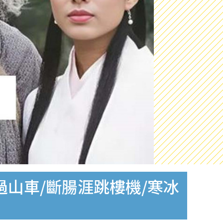
過山車/斷腸涯跳樓機/寒冰