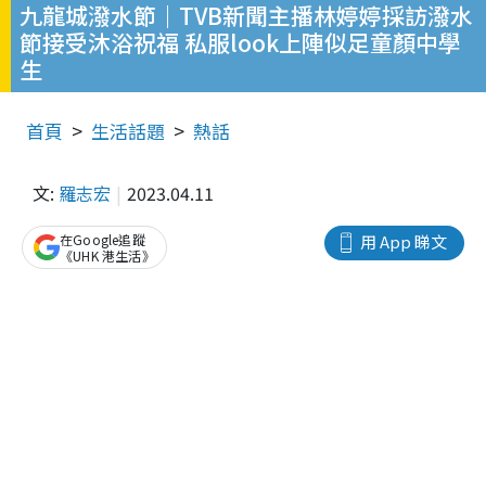
九龍城潑水節｜TVB新聞主播林婷婷採訪潑水
節接受沐浴祝福 私服look上陣似足童顏中學
生
首頁
生活話題
熱話
文:
羅志宏
2023.04.11
在Google追蹤
用 App 睇文
《UHK 港生活》