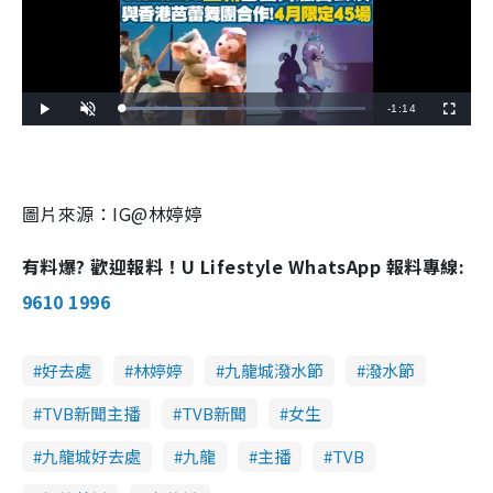
R
-
1:14
L
P
U
F
o
l
n
u
a
a
m
l
e
d
y
u
l
e
t
s
d
e
c
m
:
r
4
e
3
e
圖片來源：IG@林婷婷
a
.
n
7
8
i
%
有料爆? 歡迎報料！U Lifestyle WhatsApp 報料專線:
n
9610 1996
i
n
好去處
林婷婷
九龍城潑水節
潑水節
g
T
TVB新聞主播
TVB新聞
女生
i
九龍城好去處
九龍
主播
TVB
m