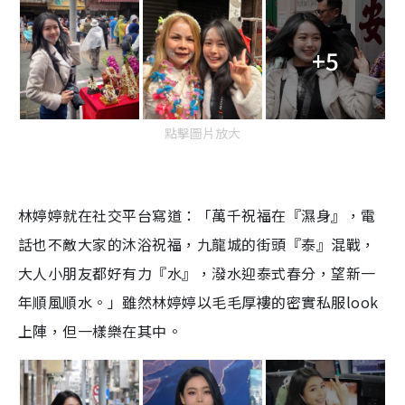
+5
點擊圖片放大
林婷婷就在社交平台寫道：「萬千祝福在『濕身』，電
話也不敵大家的沐浴祝福，九龍城的街頭『泰』混戰，
大人小朋友都好有力『水』，潑水迎泰式春分，望新一
年順風順水。」雖然林婷婷以毛毛厚褸的密實私服look
上陣，但一樣樂在其中。