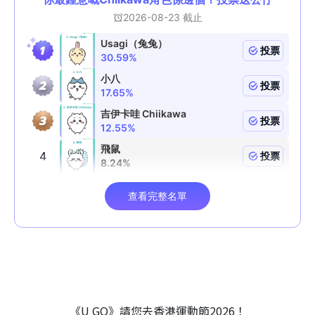
《U GO》請您去香港運動節2026！