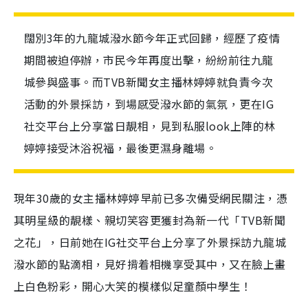
闊別3年的九龍城潑水節今年正式回歸，經歷了疫情
期間被迫停辦，市民今年再度出擊，紛紛前往九龍
城參與盛事。而TVB新聞女主播林婷婷就負責今次
活動的外景採訪，到場感受潑水節的氣氛，更在IG
社交平台上分享當日靚相，見到私服look上陣的林
婷婷接受沐浴祝福，最後更濕身離場。
現年30歲的女主播林婷婷早前已多次備受網民關注，憑
其明星級的靚樣、親切笑容更獲封為新一代「TVB新聞
之花」，日前她在IG社交平台上分享了外景採訪九龍城
潑水節的點滴相，見好揹着相機享受其中，又在臉上畫
上白色粉彩，開心大笑的模樣似足童顏中學生！