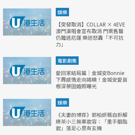
娛樂
【突發取消】COLLAR × 4EVE
澳門演唱會宣布取消 門票售罄
仍難逃厄運 樂迷怒轟「不可抗
力」
電影劇集
愛回家結局篇｜金城安Bonnie
下周感情走向揭曉！金城安愛苗
根深蒂固婚照曝光
娛樂
《夫妻的博弈》郭柏妍親自拆解
綠茶小三無辜妝容：「重手胭脂
妝」落足心思有玄機