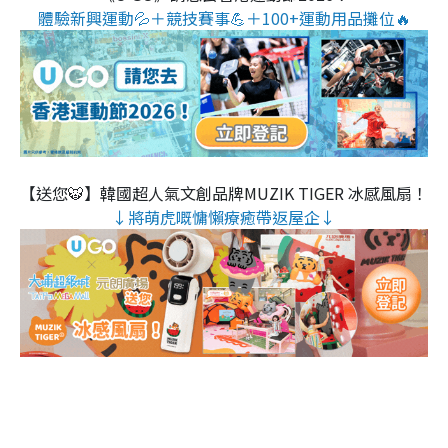
體驗新興運動💦＋競技賽事💪＋100+運動用品攤位🔥
【送您🐯】韓國超人氣文創品牌MUZIK TIGER 冰感風扇！
↓將萌虎嘅慵懶療癒帶返屋企↓