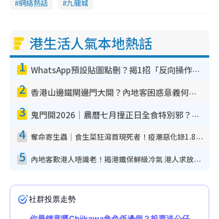
網絡熱話
九龍城
e
港生活人氣本地熱話
1
WhatsApp預設貼圖點刪？揭1招「反向操作」還原簡潔介面 附3步實測教學
2
香港山邊鐵閘邊門大開？內地客困惑意義何在！網民神回覆：呢種叫法理性防禦
3
鬼門開2026｜農曆七月撞正日全食特別邪？專家警告切忌做一事！揭4大禁忌+2招保平安
4
奪命寄生蟲｜食生菜狂瀉首現死者！疫潮惡化錄1.8萬宗病例 揭洗菜3大謬誤
5
內地客歎港人唔識老！揭港鐵保鮮級冷氣 港人求放過：咪投訴