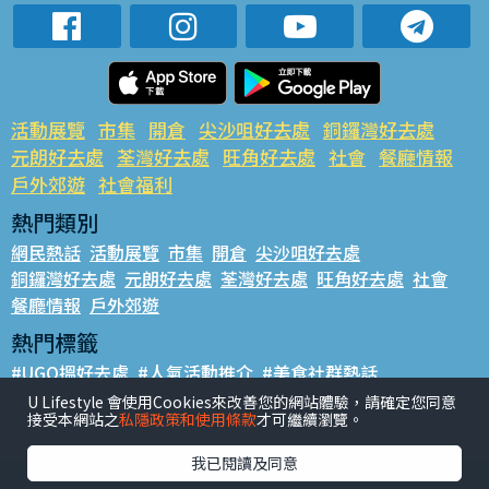
活動展覽
市集
開倉
尖沙咀好去處
銅鑼灣好去處
元朗好去處
荃灣好去處
旺角好去處
社會
餐廳情報
戶外郊遊
社會福利
熱門類別
網民熱話
活動展覽
市集
開倉
尖沙咀好去處
銅鑼灣好去處
元朗好去處
荃灣好去處
旺角好去處
社會
餐廳情報
戶外郊遊
熱門標籤
#UGO搵好去處
#人氣活動推介
#美食社群熱話
#親子玩樂好去處
#ULifestyle應用程式
#限時搶
U Lifestyle 會使用Cookies來改善您的網站體驗，請確定您同意
接受本網站之
私隱政策和使用條款
才可繼續瀏覽。
#UJetso禮物放送
#ULifestyle商戶中心
#著數
#網絡熱話
我已閱讀及同意
香港經濟日報版權所有©2026