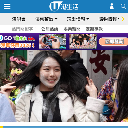
演唱會
優惠著數
玩樂情報
購物情報
熱門關鍵字：
公屋熱話
娛樂新聞
定期存款