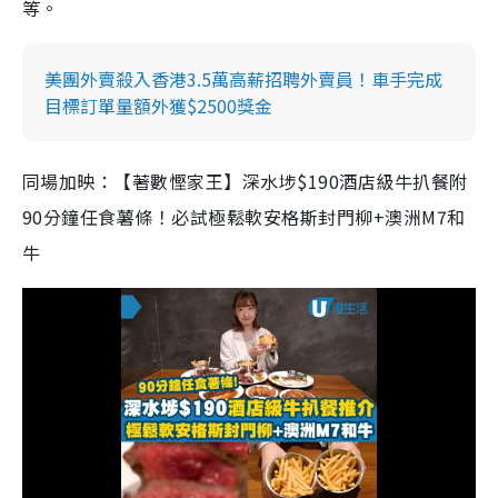
等。
美團外賣殺入香港3.5萬高薪招聘外賣員！車手完成
目標訂單量額外獲$2500獎金
同場加映：【著數慳家王】深水埗$190酒店級牛扒餐附
90分鐘任食薯條！必試極鬆軟安格斯封門柳+澳洲M7和
牛