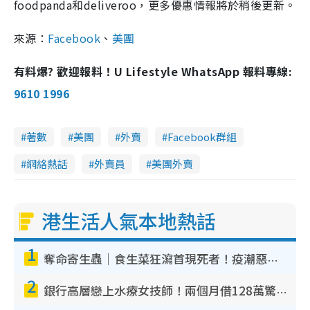
foodpanda和deliveroo，更多優惠情報將於稍後更新。
來源：
Facebook
、
美團
有料爆? 歡迎報料！U Lifestyle WhatsApp 報料專線:
9610 1996
著數
美團
外賣
Facebook群組
網絡熱話
外賣員
美團外賣
港生活人氣本地熱話
1
奪命寄生蟲｜食生菜狂瀉首現死者！疫潮惡化錄1.8萬宗病例 揭洗菜3大謬誤
2
銀行高層戀上水療女技師！兩個月借128萬驚覺「沉船」沉落火海 揭背後疑似邪教操控賣淫