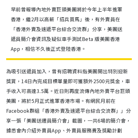
早前曾報導內地外賣巨頭美團將於今年上半年進軍
香港，繼2月以高薪「招兵買馬」後，有外賣員在
「香港外賣及速遞平台綜合交流群」分享，美團送
遞員簡介會資訊及疑似車手測試Beta 版美團香港
App，相信不久後正式登陸香港。
為吸引送遞員加入，曾有招聘資料指美團開出特別迎新
獎賞，14日內完成目標單量即可獲額外2500元獎金，車
手收入可高達3.5萬。近日則再度流傳內地外賣平台巨頭
美團，將於5月正式進軍香港市場。有網民月前在
Facebook群組「香港外賣及速遞平台綜合交流群」」分
享一張「美團送遷員簡介會」截圖，一共6場的簡介會，
據悉會內介紹外賣員App、外賣員服務費及獎勵計劃