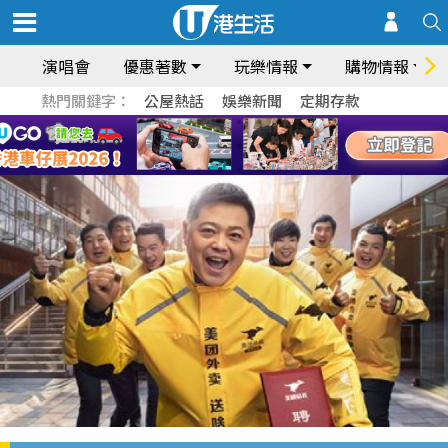
演唱會
優惠著數
玩樂情報
購物情報
熱門關鍵字：
公屋熱話
娛樂新聞
定期存款