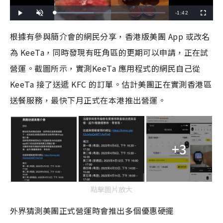
R
-
1:42
L
P
U
F
o
l
n
u
a
a
m
l
e
d
y
u
l
根據有參與簡介會的網民分享，香港版美團 App 或改名
e
t
s
d
e
c
m
:
r
為 KeeTa，同時發現有旺角區的更期可以申請，正在試
3
e
5
e
a
.
n
3
營運。截圖所示，實測KeeTa 應用程式的網民自己從
3
i
%
KeeTa 接了送遞 KFC 的訂單。估計美團正在實測香港區
n
送餐服務，最快下月正式在本港推出營運。
i
n
g
+3
T
i
m
點擊圖片放大
e
外界猜測美團正式營運時會推出多個優惠硬擺