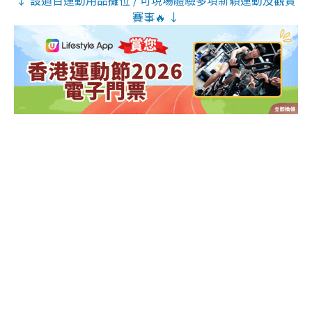
↓ 設過百運動用品攤位 / 可現場體驗多項新穎運動及觀賞
賽事🔥 ↓