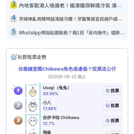
3
內地客歎港人唔識老！揭港鐵保鮮級冷氣 港人求放過：咪投訴
4
牙線棒亂用隨時越清越污糟！牙醫驚揭盲目過戶細菌恐致蛀牙：呢種先係日常真保養
5
WhatsApp預設貼圖點刪？揭1招「反向操作」還原簡潔介面 附3步實測教學