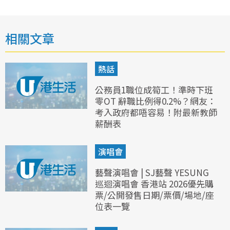
相關文章
熱話
公務員1職位成筍工！準時下班
零OT 辭職比例得0.2%？網友：
考入政府都唔容易！附最新教師
薪酬表
演唱會
藝聲演唱會 | SJ藝聲 YESUNG
巡迴演唱會 香港站 2026優先購
票/公開發售日期/票價/場地/座
位表一覽