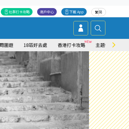
社群打卡攻略
商戶中心
下載 App
繁
简
周圍遊
18區好去處
香港打卡攻略
主題特集