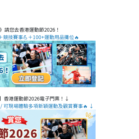
O》請您去香港運動節2026！
＋競技賽事💪＋100+運動用品攤位🔥
】香港運動節2026電子門票！↓
/ 可現場體驗多項新穎運動及觀賞賽事🔥 ↓