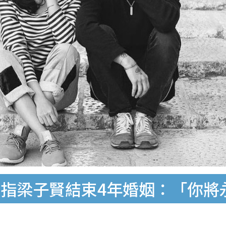
指梁子賢結束4年婚姻：「你將