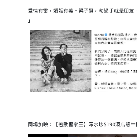
愛情有雷，婚姻有義。梁子賢，勾過手就是朋友。I have a pen,t
」
同場加映：【著數慳家王】深水埗$190酒店級牛