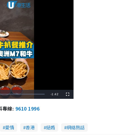
R
-
1:42
F
u
l
e
l
報料專線:
9610 1996
s
c
m
r
e
e
a
n
愛情
香港
結婚
網絡熱話
i