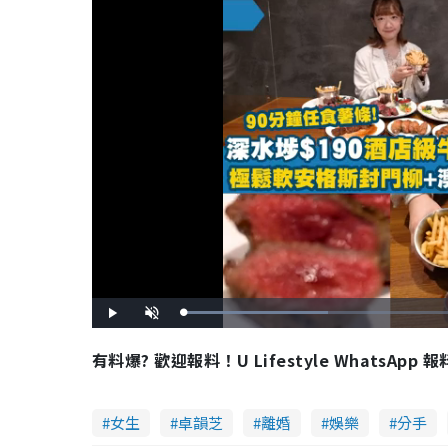
L
P
U
o
l
n
a
a
m
d
y
u
有料爆? 歡迎報料！U Lifestyle WhatsApp 
e
t
d
e
:
3
5
.
3
女生
卓韻芝
離婚
娛樂
分手
3
%