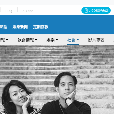
Blog
e-zone
U GO搵好去處
熱話
娛樂新聞
定期存款
情報
飲食情報
娛樂
社會
影片專區