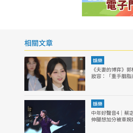
相關文章
娛樂
《夫妻的博弈》郭
妝容：「重手胭脂
娛樂
中年好聲音4｜蔡
伸腿想加分被車婉