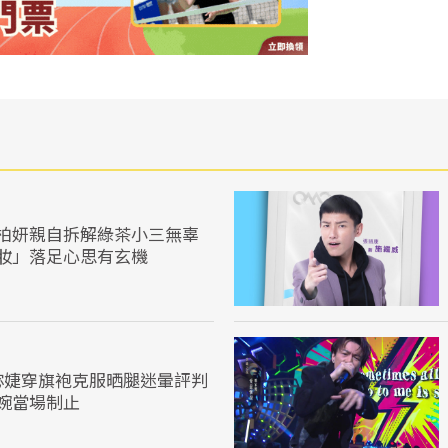
柏妍親自拆解綠茶小三無辜
妝」落足心思有玄機
宓婕穿旗袍克服晒腿迷暈評判
婉當場制止