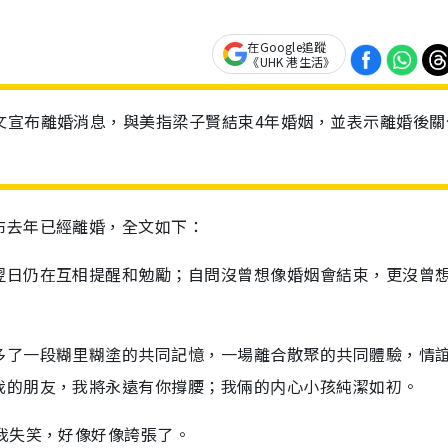
在Google追蹤
《UHK 港生活》
文宣布離婚消息，與美指梁子賢結束4年婚姻，並表示離婚後關
布去年已經離婚，全文如下：
翌日仍在互相提醒和勉勵；自問沒曾想像婚姻會結束，更沒曾
多了一段糊里糊塗的共同記憶，一場離合散聚的共同體驗，情
我的朋友，我將永遠有你撐腰；我倆的内心小孩純潔如初。
我失笑，好像好像誇張了。