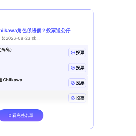
n
i
n
g
T
i
m
e