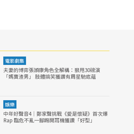
電影劇集
夫妻的博弈張頴康角色全解構：狠甩30磅演
「媽寶渣男」 肢體搞笑獲讚有周星馳底蘊
娛樂
中年好聲音4｜鄭家聲挑戰《愛是懷疑》首次爆
Rap 臨危不亂一腳踢開耳機獲讚「好型」