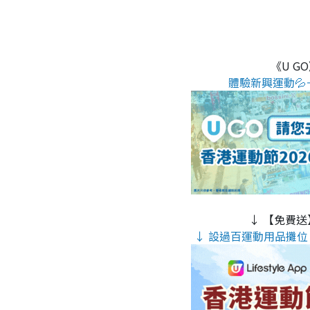
《U G
體驗新興運動💦
↓ 【免費送
↓ 設過百運動用品攤位 