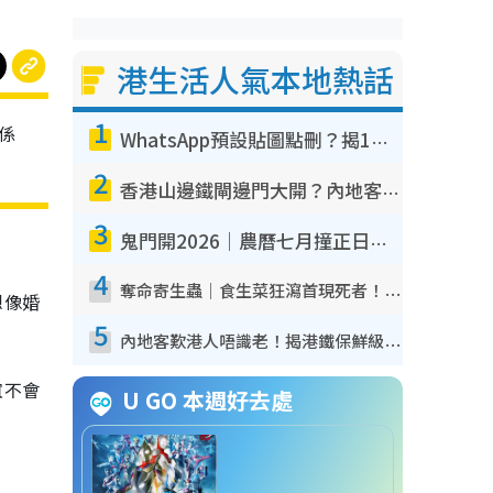
港生活人氣本地熱話
1
係
WhatsApp預設貼圖點刪？揭1招「反向操作」還原簡潔介面 附3步實測教學
2
香港山邊鐵閘邊門大開？內地客困惑意義何在！網民神回覆：呢種叫法理性防禦
3
鬼門開2026｜農曆七月撞正日全食特別邪？專家警告切忌做一事！揭4大禁忌+2招保平安
4
奪命寄生蟲｜食生菜狂瀉首現死者！疫潮惡化錄1.8萬宗病例 揭洗菜3大謬誤
想像婚
5
內地客歎港人唔識老！揭港鐵保鮮級冷氣 港人求放過：咪投訴
誼不會
U GO 本週好去處