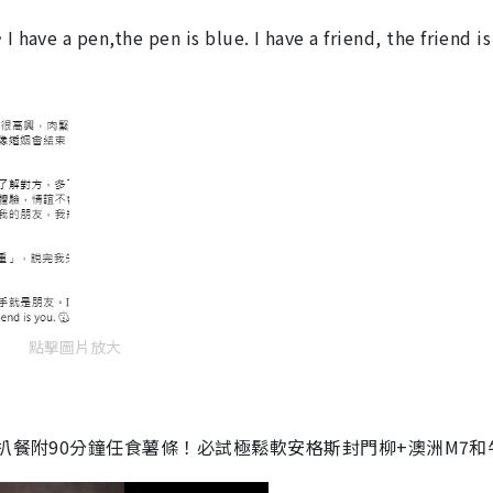
he pen is blue. I have a friend, the friend is 
點擊圖片放大
扒餐附90分鐘任食薯條！必試極鬆軟安格斯封門柳+澳洲M7和