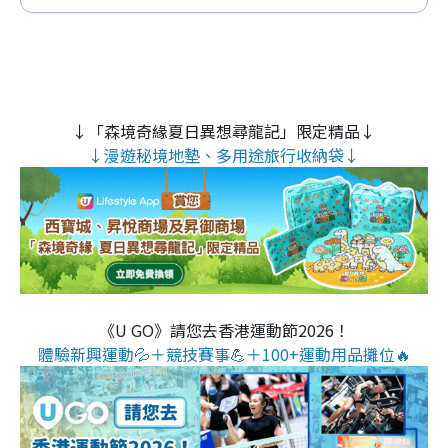
↓「森境奇緣夏日異想尋龍記」限定精品↓
↓漫遊秘境地墊、多用途旅行收納袋↓
《U GO》請您去香港運動節2026！
體驗新興運動💦＋競技賽事💪＋100+運動用品攤位🔥