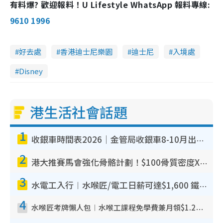
有料爆? 歡迎報料！U Lifestyle WhatsApp 報料專線:
n
9610 1996
i
n
好去處
香港迪士尼樂園
迪士尼
入境處
g
T
Disney
i
m
港生活社會話題
e
1
收銀車時間表2026｜金管局收銀車8-10月出沒地點+時間！無須手續費！硬幣免費轉現鈔或增值至八達通
2
港大推賽馬會強化骨骼計劃！$100骨質密度X光檢查 完成免費運動訓練送超市禮券！附參加資格
3
水電工入行︱水喉匠/電工日薪可達$1,600 鐵飯碗職業難被AI取代！附薪酬參考＋入行考牌途徑
4
水喉匠考牌懶人包︱水喉工課程免學費兼月領$1.2萬津貼 即睇水喉匠考牌4階段＋入行課程建議