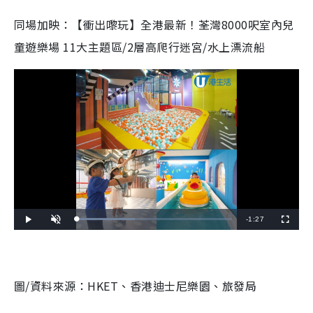
同場加映：【衝出嚟玩】全港最新！荃灣8000呎室內兒
童遊樂場 11大主題區/2層高爬行迷宮/水上漂流船
R
-
1:27
L
P
U
F
o
l
n
u
a
a
m
l
e
d
y
u
l
e
t
s
d
e
c
m
:
r
3
e
7
e
圖/資料來源：HKET、香港迪士尼樂園、旅發局
a
.
n
2
4
i
%