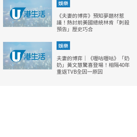
娛樂
《夫妻的博弈》預知夢題材惹
議！熱討前美國總統林肯「刺殺
預告」歷史巧合
娛樂
夫妻的博弈｜《嚦咕嚦咕》「奶
奶」黃文慧驚喜登場！相隔40年
重返TVB全因一原因