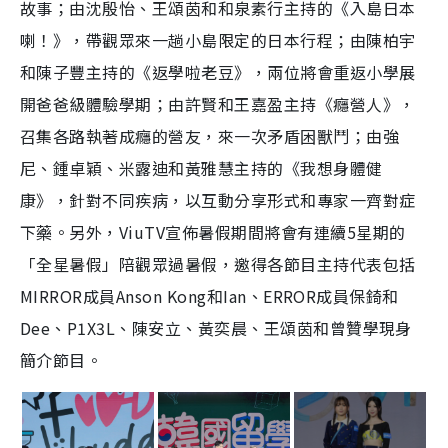
故事；由沈殷怡、王頌茵和和泉素行主持的《入島日本
喇！》，帶觀眾來一趟小島限定的日本行程；由陳柏宇
和陳子豐主持的《返學啦老豆》，兩位將會重返小學展
開爸爸級體驗學期；由許賢和王嘉盈主持《癮營人》，
召集各路執著成癮的營友，來一次矛盾困獸鬥；由強
尼、鍾卓穎、米露迪和黃雅慧主持的《我想身體健
康》，針對不同疾病，以互動分享形式和專家一齊對症
下藥。另外，ViuTV宣佈暑假期間將會有連續5星期的
「全星暑假」陪觀眾過暑假，邀得各節目主持代表包括
MIRROR成員Anson Kong和Ian、ERROR成員保錡和
Dee、P1X3L、陳安立、黃奕晨、王頌茵和曾贊學現身
簡介節目。