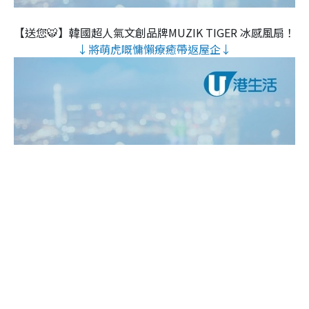
【送您🐯】韓國超人氣文創品牌MUZIK TIGER 冰感風扇！
↓將萌虎嘅慵懶療癒帶返屋企↓