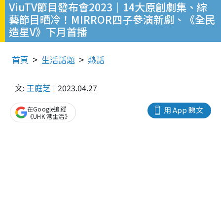
ViuTV節目發布會2023｜14大原創劇集、綜
藝節目晒冷！MIRROR四子參演新劇、《全民
造星V》下月首播
首頁
生活話題
熱話
文:
王庭芝
2023.04.27
在Google追蹤
用 App 睇文
《UHK 港生活》