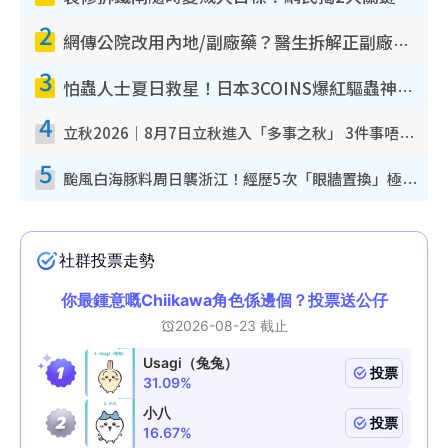
2
網傳公院改用內地/副廠藥？醫生拆解正副廠分別 揭4類人換藥隨時出事
3
怕蟲人士夏日救星！日本3COINS爆紅驅蟲神器$45起 1招「全程免觸碰」輕鬆搞定小強
4
立秋2026｜8月7日立秋進入「多事之秋」 3件事唔做得！專家教6招開運 清枱頭／銀包納氣接好運
5
颱風白海豚料周日襲浙江！經歷5次「眼牆置換」極罕見 成登陸內地最長途颱風