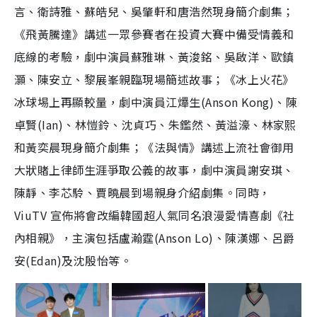
言、衛詩雅、蘇皓兒、吳肇軒和唐浩然現身簡介劇集；
《飛黃騰達》講述一眾參賽者在投資大賽中備受情義和
底線的考驗，劇中演員蘇雅琳、黃浚銘、吳啟洋、歐鎮
灝、陳安立、黎展峯親臨現場簡述故事；《冰上火花》
冰球埸上再顯較量，劇中演員江𤒹生(Anson Kong)、陳
卓賢(Ian)、林愷鈴、沈貞巧、朱鑑然、黃溢濠、林家熙
和黃奕晨現身簡介劇集；《法與情》講述上流社會御用
大狀賭上律師生涯爭取公義的故事，劇中演員謝安琪、
陳靜、李芯駖、賈曉晨到場親身介紹劇集。同時，
ViuTV 宣佈將會改編韓國超人氣同名浪漫愛情喜劇《社
內相親》，主演包括盧瀚霆(Anson Lo)、陳漢娜、呂爵
安(Edan)及沈殷怡等。