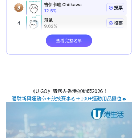
《U GO》請您去香港運動節2026！
體驗新興運動💦＋競技賽事💪＋100+運動用品攤位🔥