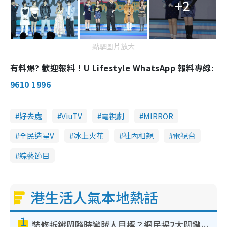
+2
點擊圖片放大
有料爆? 歡迎報料！U Lifestyle WhatsApp 報料專線:
9610 1996
好去處
ViuTV
電視劇
MIRROR
全民造星V
冰上火花
社內相親
電視台
綜藝節目
港生活人氣本地熱話
1
裝修拆鐵閘隨時變賊人目標？網民揭2大關鍵用途：裝新式等於白裝？附新舊鐵閘分別