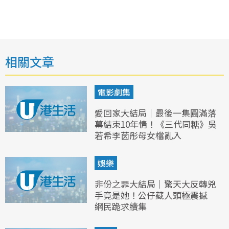
相關文章
電影劇集
愛回家大結局｜最後一集圓滿落
幕結束10年情！《三代同糖》吳
若希李茵彤母女檔亂入
娛樂
非份之罪大結局｜驚天大反轉兇
手竟是她！公仔藏人頭極震撼
網民跪求續集