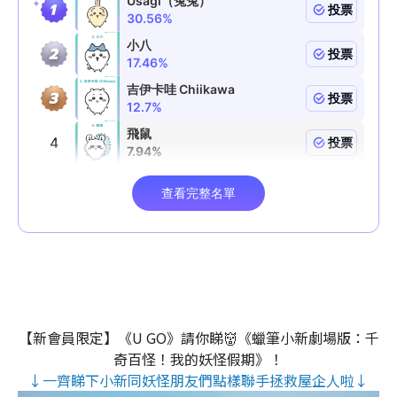
【新會員限定】《U GO》請你睇👹《蠟筆小新劇場版：千
奇百怪！我的妖怪假期》！
↓一齊睇下小新同妖怪朋友們點樣聯手拯救屋企人啦↓