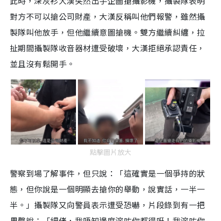
此時，深灰衫大漢突然出手企圖搶攝影機，攝製隊表明
對方不可以搶公司財產，大漢反稱叫他們報警，雖然攝
製隊叫他放手，但他繼續意圖搶機。雙方繼續糾纏，拉
扯期間攝製隊收音器材遭受破壞，大漢拒絕承認責任，
並且沒有鬆開手。
點擊圖片放大
警察到場了解事件，但只說：「這確實是一個爭持的狀
態，但你說是一個明顯去搶你的舉動，說實話，一半一
半。」攝製隊又向警員表示遭受恐嚇，片段錄到有一把
男聲說：「細佬，我唔知邊度溶咗你都得呀！我溶咗你