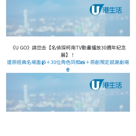
《U GO》請您去【名偵探柯南TV動畫播放30週年紀念
展】！
還原經典名場面📹＋30位角色同框📸＋原創限定感謝劇場
🍿