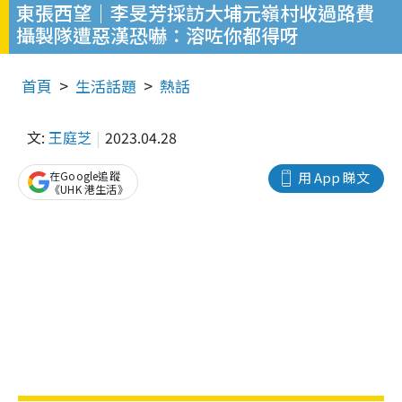
東張西望｜李旻芳採訪大埔元嶺村收過路費
攝製隊遭惡漢恐嚇：溶咗你都得呀
首頁
生活話題
熱話
文:
王庭芝
2023.04.28
在Google追蹤
用 App 睇文
《UHK 港生活》