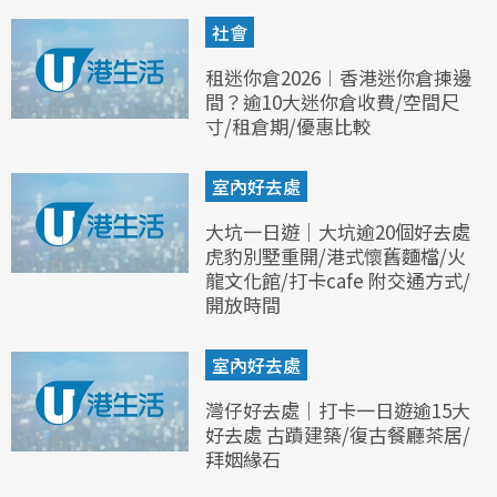
社會
租迷你倉2026︱香港迷你倉揀邊
間？逾10大迷你倉收費/空間尺
寸/租倉期/優惠比較
室內好去處
大坑一日遊｜大坑逾20個好去處
虎豹別墅重開/港式懷舊麵檔/火
龍文化館/打卡cafe 附交通方式/
開放時間
室內好去處
灣仔好去處｜打卡一日遊逾15大
好去處 古蹟建築/復古餐廳茶居/
拜姻緣石