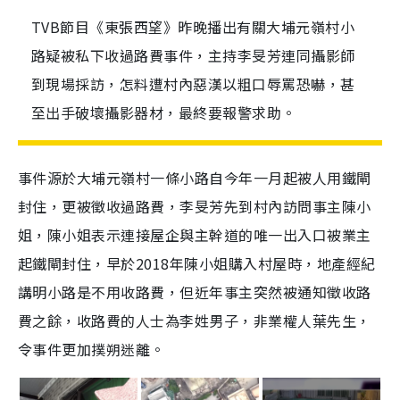
TVB節目《東張西望》昨晚播出有關大埔元嶺村小
路疑被私下收過路費事件，主持李旻芳連同攝影師
到現場採訪，怎料遭村內惡漢以粗口辱罵恐嚇，甚
至出手破壞攝影器材，最終要報警求助。
事件源於大埔元嶺村一條小路自今年一月起被人用鐵閘
封住，更被徵收過路費，李旻芳先到村內訪問事主陳小
姐，陳小姐表示連接屋企與主幹道的唯一出入口被業主
起鐵閘封住，早於2018年陳小姐購入村屋時，地產經紀
講明小路是不用收路費，但近年事主突然被通知徵收路
費之餘，收路費的人士為李姓男子，非業權人葉先生，
令事件更加撲朔迷離。