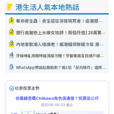
港生活人氣本地熱話
1
奪命寄生蟲｜食生菜狂瀉首現死者！疫潮惡化錄1.8萬宗病例 揭洗菜3大謬誤
2
銀行高層戀上水療女技師！兩個月借128萬驚覺「沉船」沉落火海 揭背後疑似邪教操控賣淫
3
內地客歎港人唔識老！揭港鐵保鮮級冷氣 港人求放過：咪投訴
4
牙線棒亂用隨時越清越污糟！牙醫驚揭盲目過戶細菌恐致蛀牙：呢種先係日常真保養
5
WhatsApp預設貼圖點刪？揭1招「反向操作」還原簡潔介面 附3步實測教學