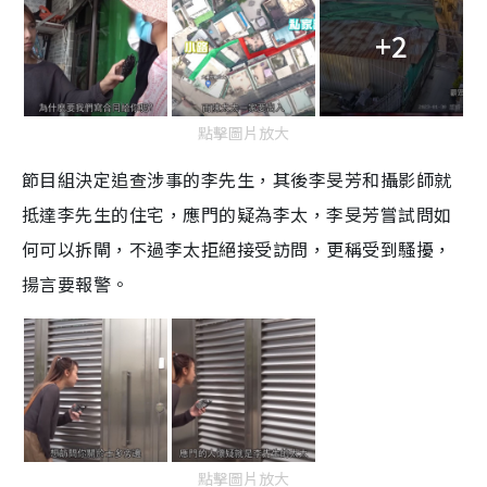
+2
點擊圖片放大
節目組決定追查涉事的李先生，其後李旻芳和攝影師就
抵達李先生的住宅，應門的疑為李太，李旻芳嘗試問如
何可以拆閘，不過李太拒絕接受訪問，更稱受到騷擾，
揚言要報警。
點擊圖片放大