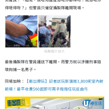
得唔得呀？」但警員只催促攝製隊離開現場。
點擊圖片放大
最後攝製隊在警員護送下離開，而警方就以涉嫌刑事毀
壞拘捕一名男子。
同場加映：
【衝出嚟玩】記者試玩新蒲崗3,800呎室內射
箭場！最平收費$60起即可兩手揈揈任玩反曲弓