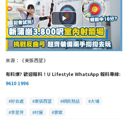
P
l
a
來源：《東張西望》
y
有料爆? 歡迎報料！U Lifestyle WhatsApp 報料專線:
V
9610 1996
i
d
好去處
東張西望
網民熱話
大埔
李旻芳
村屋
罪案
e
o