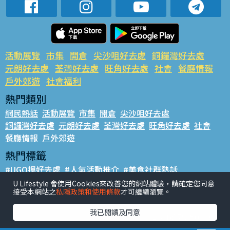
活動展覽
市集
開倉
尖沙咀好去處
銅鑼灣好去處
元朗好去處
荃灣好去處
旺角好去處
社會
餐廳情報
戶外郊遊
社會福利
熱門類別
網民熱話
活動展覽
市集
開倉
尖沙咀好去處
銅鑼灣好去處
元朗好去處
荃灣好去處
旺角好去處
社會
餐廳情報
戶外郊遊
熱門標籤
#UGO搵好去處
#人氣活動推介
#美食社群熱話
#親子玩樂好去處
#ULifestyle應用程式
#限時搶
U Lifestyle 會使用Cookies來改善您的網站體驗，請確定您同意
接受本網站之
私隱政策和使用條款
才可繼續瀏覽。
#UJetso禮物放送
#ULifestyle商戶中心
#著數
#網絡熱話
我已閱讀及同意
香港經濟日報版權所有©2026