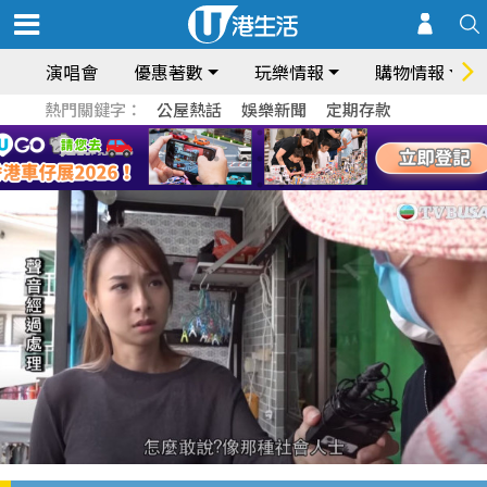
演唱會
優惠著數
玩樂情報
購物情報
熱門關鍵字：
公屋熱話
娛樂新聞
定期存款