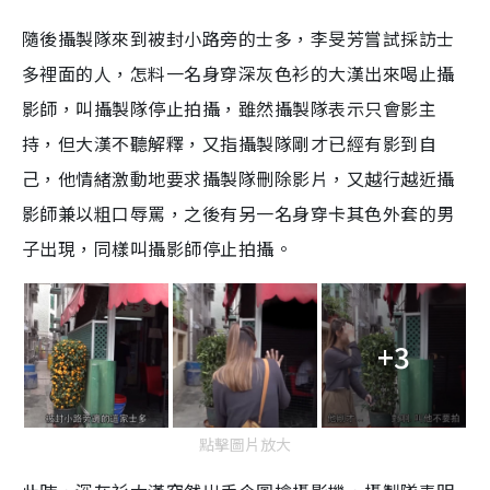
隨後攝製隊來到被封小路旁的士多，李旻芳嘗試採訪士
多裡面的人，怎料一名身穿深灰色衫的大漢出來喝止攝
影師，叫攝製隊停止拍攝，雖然攝製隊表示只會影主
持，但大漢不聽解釋，又指攝製隊剛才已經有影到自
己，他情緒激動地要求攝製隊刪除影片，又越行越近攝
影師兼以粗口辱罵，之後有另一名身穿卡其色外套的男
子出現，同樣叫攝影師停止拍攝。
+3
點擊圖片放大