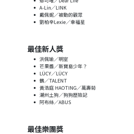
郁可唯／Dear Life
A-Lin／LINK
戴佩妮／被動的觀眾
劉柏辛Lexie／幸福星
最佳新人獎
洪佩瑜／明室
芒果醬／新寶島少年？
LÜCY／LÜCY
鶴／TALENT
黃浩庭 HAOTING／萬壽菊
潮州土狗／狗狗歷險記
阿布絲／ABUS
最佳樂團獎