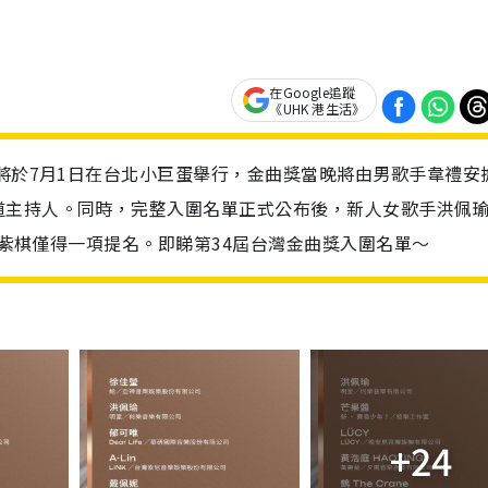
在Google追蹤
《UHK 港生活》
》將於7月1日在台北小巨蛋舉行，金曲獎當晚將由男歌手韋禮安
道主持人。同時，完整入圍名單正式公布後，新人女歌手洪佩
.鄧紫棋僅得一項提名。即睇第34屆台灣金曲獎入圍名單～
+24