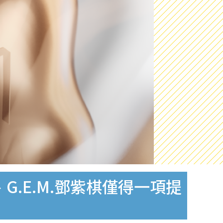
G.E.M.鄧紫棋僅得一項提