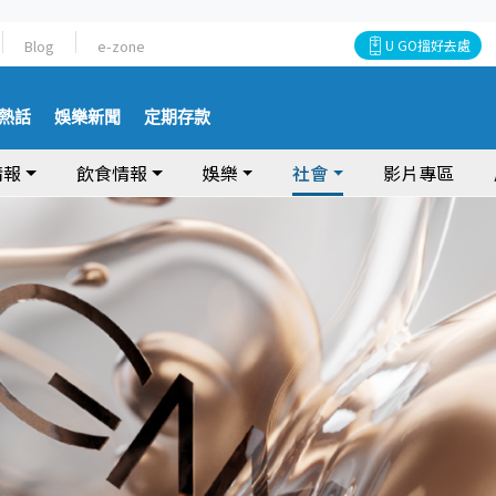
Blog
e-zone
U GO搵好去處
熱話
娛樂新聞
定期存款
情報
飲食情報
娛樂
社會
影片專區