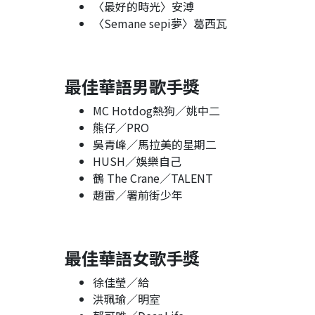
〈最好的時光〉安溥
〈Semane sepi夢〉葛西瓦
最佳華語男歌手獎
MC Hotdog熱狗／姚中二
熊仔／PRO
吳青峰／馬拉美的星期二
HUSH／娛樂自己
鶴 The Crane／TALENT
趙雷／署前街少年
最佳華語女歌手獎
徐佳瑩／給
洪珮瑜／明室