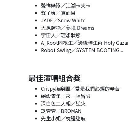
聲祥樂隊／江湖卡夫卡
聲子蟲／真面目
JADE／Snow White
大象體操／夢境 Dreams
宇宙人／理想狀態
A_Root同根生／邊緣轉生術 Holy Gazai
Robot Swing／SYSTEM BOOTING...
最佳演唱組合獎
Crispy脆樂團／愛是我們必經的辛苦
絕命青年／來一場冒險
深白色二人組／逆火
玖壹壹／BROMAN
先生小姐／枕邊迷航