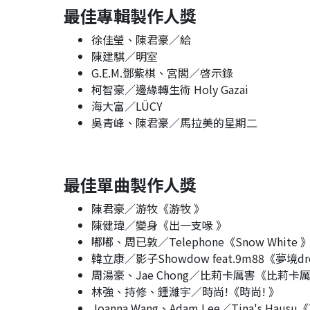
最佳專輯製作人獎
徐佳瑩、陳君豪／給
陳建騏／明室
G.E.M.鄧紫棋、宮閣／啓示錄
柯智豪／邊緣轉生術 Holy Gazai
海大富／LÜCY
吳青峰、陳君豪／馬拉美的星期二
最佳單曲製作人獎
陳君豪／游牧《游牧 》
陳健瑋／變身《出一支喙 》
嘟嘟、周已敦／Telephone《Snow White 
韓立康／影子Showdow feat.9m88《夢境dr
周湯豪、Jae Chong／比莉卡厲害《比莉卡厲
林強、持修、鍾濰宇／時尚!《時尚! 》
Joanna Wang、Adam Lee／Tina's Hausu《T