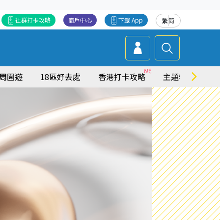
社群打卡攻略
商戶中心
下載 App
繁
简
周圍遊
18區好去處
香港打卡攻略
主題特集