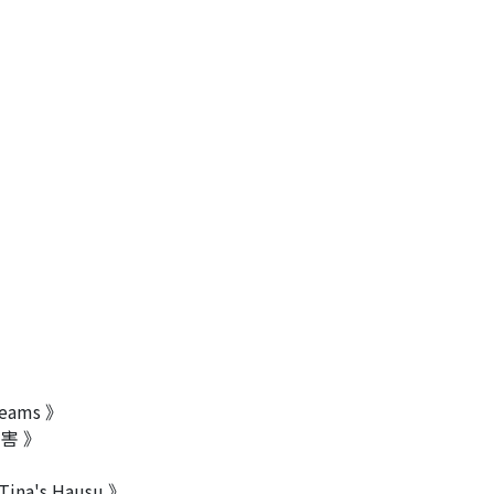
》
eams 》
害 》
ina's Hausu 》