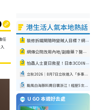
港生活人氣本地熱話
1
擔任
裝修拆鐵閘隨時變賊人目標？網民揭2大關鍵用途：裝新式等於白裝？附新舊鐵閘分別
瑜入
2
網傳公院改用內地/副廠藥？醫生拆解正副廠分別 揭4類人換藥隨時出事
3
怕蟲人士夏日救星！日本3COINS爆紅驅蟲神器$45起 1招「全程免觸碰」輕鬆搞定小強
4
立秋2026｜8月7日立秋進入「多事之秋」 3件事唔做得！專家教6招開運 清枱頭／銀包納氣接好運
5
颱風白海豚料周日襲浙江！經歷5次「眼牆置換」極罕見 成登陸內地最長途颱風
U GO 本週好去處