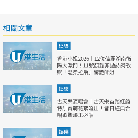
相關文章
娛樂
香港小姐2026｜12位佳麗湖南衡
陽大激鬥！11號顏懿菲拋詩詞歌
賦「溫柔拉扇」驚艷師姐
娛樂
古天樂演唱會｜古天樂首踏紅館
特訓賣萌花絮流出！昔日經典合
唱歌驚爆未必唱
娛樂