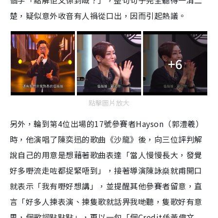
個字「點解佢又係到嘅？」，整句句子完全聽得一清二
楚，疑似意外收音有人禍從口出，因而引起熱議。
+6
點擊圖片放大
另外，輪到第4位出場的17號參賽者Hayson（郭澧羲）
時，他演唱了陳奕迅的歌曲《沙龍》後，向三位評判解
說自己的用意是想藉著歌曲表達「當人慢慢長大，發覺
好多嘢流走咗都捉緊唔到」，接著導演陳詠燊就甫開口
就表示「我有嘢好想講」，並提醒其他參賽者留意，直
言
「好多人揀表演、揀隻歌就話畀我哋聽，隻歌好有意
思，個歌詞點點點」，再以一句「個Credit係黃偉文