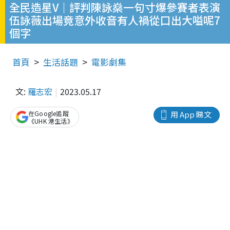
全民造星V｜評判陳詠燊一句寸爆參賽者表演
伍詠薇出場竟意外收音有人禍從口出大嗌呢7
個字
首頁
生活話題
電影劇集
文:
羅志宏
2023.05.17
在Google追蹤
用 App 睇文
《UHK 港生活》