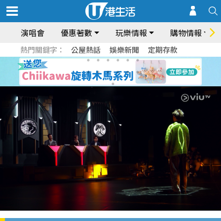
演唱會
優惠著數
玩樂情報
購物情報
熱門關鍵字：
公屋熱話
娛樂新聞
定期存款