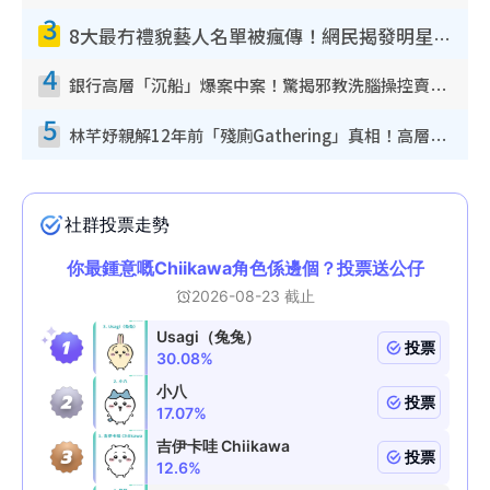
3
8大最冇禮貌藝人名單被瘋傳！網民揭發明星真面目 一致數臭呢位係無品天花板？
4
銀行高層「沉船」爆案中案！驚揭邪教洗腦操控賣淫被吞600萬 幕後黑手講多錯多
5
林芊妤親解12年前「殘廁Gathering」真相！高層解約一句話重創尊嚴至今拒返TVB