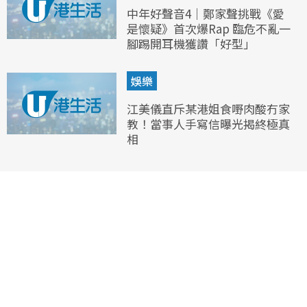
中年好聲音4｜鄭家聲挑戰《愛
是懷疑》首次爆Rap 臨危不亂一
腳踢開耳機獲讚「好型」
娛樂
江美儀直斥某港姐食嘢肉酸冇家
教！當事人手寫信曝光揭終極真
相