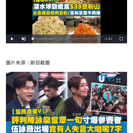
R
-
1:42
L
P
U
F
o
l
n
u
a
a
m
l
e
d
y
u
l
e
t
s
d
e
c
m
:
r
圖片來源：節目截圖
3
e
1
e
a
.
n
7
6
i
%
n
i
n
g
T
i