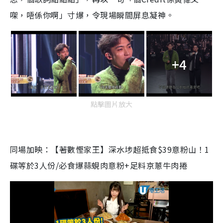
㗎，唔係你啊」寸爆，令現場瞬間屏息凝神。
+4
點擊圖片放大
同場加映：【著數慳家王】深水埗超抵食$39意粉山！1
碟等於3人份/必食爆蒜蜆肉意粉+足料京蔥牛肉捲