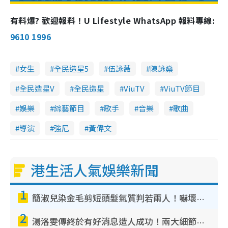
m
有料爆? 歡迎報料！U Lifestyle WhatsApp 報料專線:
e
9610 1996
女生
全民造星5
伍詠薇
陳詠燊
全民造星V
全民造星
ViuTV
ViuTV節目
娛樂
綜藝節目
歌手
音樂
歌曲
導演
強尼
黃偉文
港生活人氣娛樂新聞
1
簡淑兒染金毛剪短頭髮氣質判若兩人！嚇壞老公麥大力都認唔出：「你做咩事？」
2
湯洛雯傳終於有好消息造人成功！兩大細節曝孕味極濃惹猜測：大肚婆先會咁！