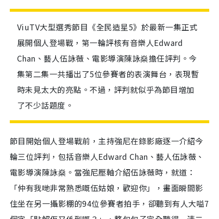
ViuTV大型選秀節目《全民造星5》於最新一集正式
展開個人登場戰，第一輪評核有音樂人Edward
Chan、藝人伍詠薇、電影導演陳詠燊擔任評判。今
集第二集一共播出了5位參賽者的表演舞台，表現暫
時未見太大的亮點。不過，評判就似乎為節目增加
了不少話題度。
節目開始個人登場戰前，主持強尼在錄影廠逐一介紹今
輪三位評判，包括音樂人Edward Chan、藝人伍詠薇、
電影導演陳詠燊。當強尼壓軸介紹伍詠薇時，就道：
「仲有我哋非常熟悉嘅伍姑娘，歡迎你」，畫面瞬間影
住坐在另一攝影棚的94位參賽者拍手，卻聽到有人大嗌7