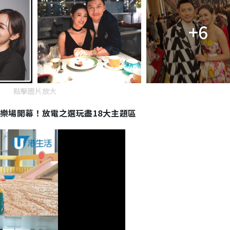
+6
點擊圖片放大
樂場開幕！放電之選玩盡18大主題區