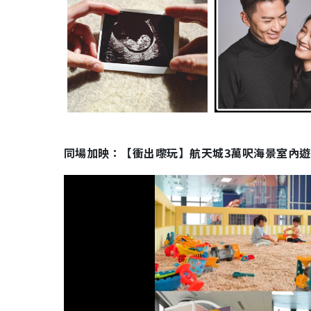
同場加映：【衝出嚟玩】航天城3萬呎海景室內遊