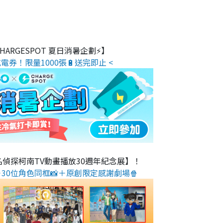
 CHARGESPOT 夏日消暑企劃⚡】
電券！限量1000張🔋送完即止 <
名偵探柯南TV動畫播放30週年紀念展】！
30位角色同框📸＋原創限定感謝劇場🍿