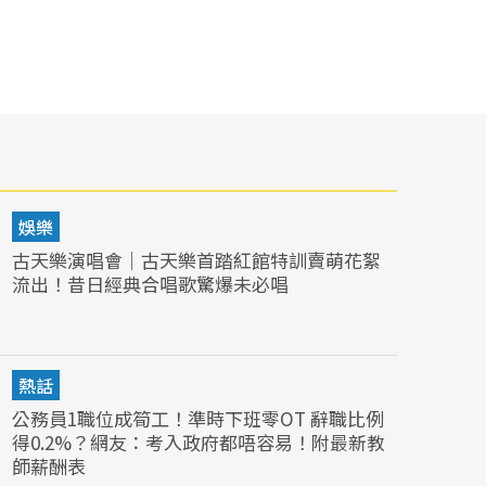
娛樂
古天樂演唱會｜古天樂首踏紅館特訓賣萌花絮
流出！昔日經典合唱歌驚爆未必唱
熱話
公務員1職位成筍工！準時下班零OT 辭職比例
得0.2%？網友：考入政府都唔容易！附最新教
師薪酬表