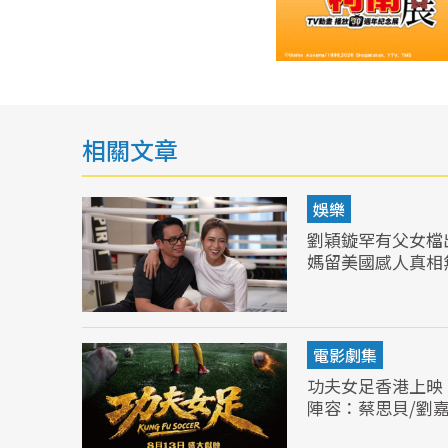
相關文章
娛樂
劉穎鏇罕有父女檔
媽留美國感人真相
電影劇集
功夫女足香港上映
陣容：蔡思貝/劉