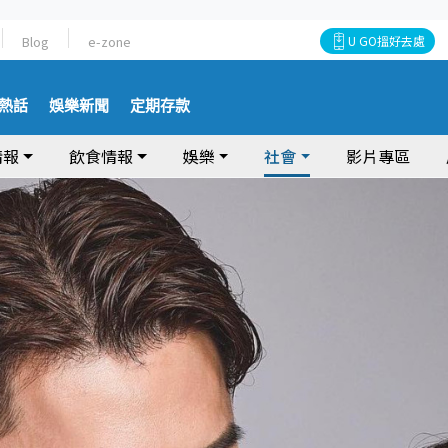
Blog
e-zone
U GO搵好去處
熱話
娛樂新聞
定期存款
情報
飲食情報
娛樂
社會
影片專區