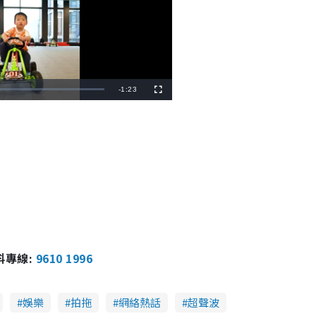
R
-
1:23
F
u
l
e
l
s
c
m
r
e
e
a
n
i
n
i
n
報料專線:
9610 1996
g
T
娛樂
拍拖
網絡熱話
超聲波
i