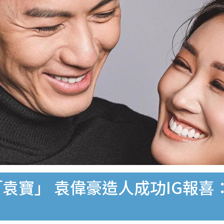
「袁寶」 袁偉豪造人成功IG報