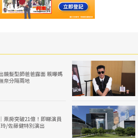
出鏡髮型師爸爸露面 親曝媽
無奈分隔兩地
｜票房突破21億！即睇演員
嘉玲/佐藤健特別演出