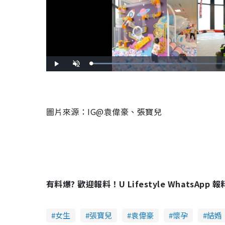
L
P
U
o
l
n
a
a
m
d
y
u
e
t
d
e
:
3
9
圖片來源：IG@袁偉豪、張寶兒
.
0
4
%
有料爆? 歡迎報料！U Lifestyle WhatsApp 
女生
張寶兒
袁偉豪
懷孕
結婚