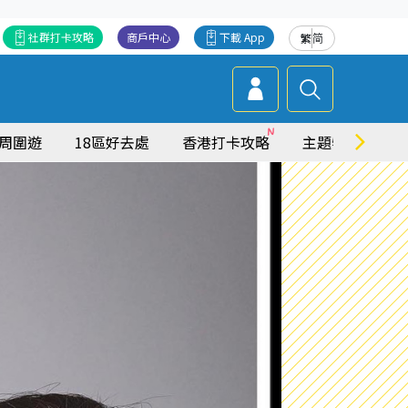
社群打卡攻略
商戶中心
下載 App
繁
简
周圍遊
18區好去處
香港打卡攻略
主題特集