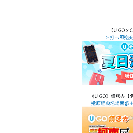
【U GO x
> 打卡即送充
《U GO》請您去【
還原經典名場面📹＋