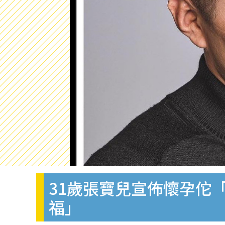
31歲張寶兒宣佈懷孕佗
福」