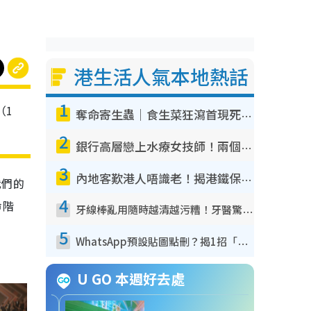
港生活人氣本地熱話
1
（1
奪命寄生蟲｜食生菜狂瀉首現死者！疫潮惡化錄1.8萬宗病例 揭洗菜3大謬誤
2
銀行高層戀上水療女技師！兩個月借128萬驚覺「沉船」沉落火海 揭背後疑似邪教操控賣淫
3
內地客歎港人唔識老！揭港鐵保鮮級冷氣 港人求放過：咪投訴
我們的
4
命階
牙線棒亂用隨時越清越污糟！牙醫驚揭盲目過戶細菌恐致蛀牙：呢種先係日常真保養
5
WhatsApp預設貼圖點刪？揭1招「反向操作」還原簡潔介面 附3步實測教學
U GO 本週好去處