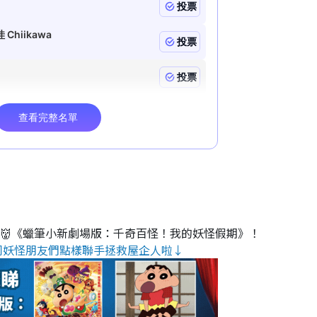
睇👹《蠟筆小新劇場版：千奇百怪！我的妖怪假期》！
同妖怪朋友們點樣聯手拯救屋企人啦↓