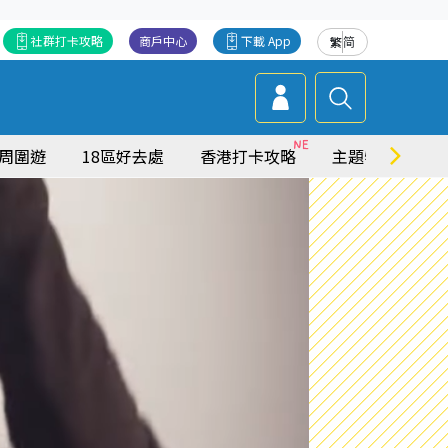
社群打卡攻略
商戶中心
下載 App
繁
简
周圍遊
18區好去處
香港打卡攻略
主題特集