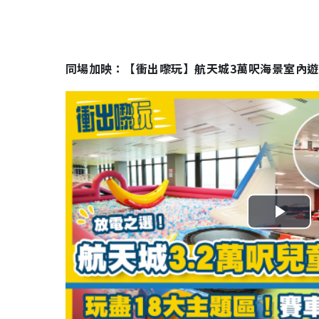
同場加映：【衝出嚟玩】航天城3萬呎海景室內遊
P
l
a