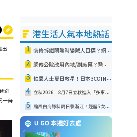
港生活人氣本地熱話
1
推出
裝修拆鐵閘隨時變賊人目標？網民揭2大關鍵用途：裝新式等於白裝？附新舊鐵閘分別
2
網傳公院改用內地/副廠藥？醫生拆解正副廠分別 揭4類人換藥隨時出事
3
怕蟲人士夏日救星！日本3COINS爆紅驅蟲神器$45起 1招「全程免觸碰」輕鬆搞定小強
4
醉研跳
立秋2026｜8月7日立秋進入「多事之秋」 3件事唔做得！專家教6招開運 清枱頭／銀包納氣接好運
另一舞
5
颱風白海豚料周日襲浙江！經歷5次「眼牆置換」極罕見 成登陸內地最長途颱風
U GO 本週好去處