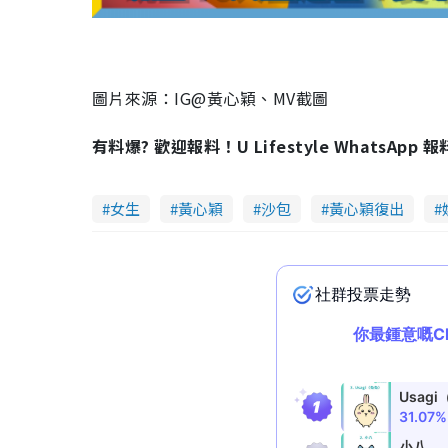
y
V
i
圖片來源：IG@黃心穎、MV截圖
d
有料爆? 歡迎報料！U Lifestyle WhatsApp 
e
女生
黃心穎
沙包
黃心穎復出
o