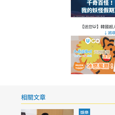
【送您🐯】韓國超人
↓將
相關文章
娛樂