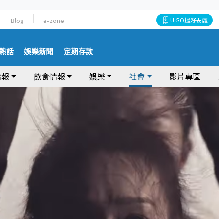
Blog
e-zone
U GO搵好去處
熱話
娛樂新聞
定期存款
情報
飲食情報
娛樂
社會
影片專區