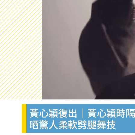
黃心穎復出｜黃心穎時隔
晒驚人柔軟劈腿舞技