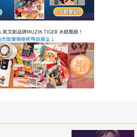
氣文創品牌MUZIK TIGER 冰感風扇！
萌虎嘅慵懶療癒帶返屋企↓