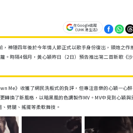
在Google追蹤
《UHK 港生活》
幕前，神隱四年後於今年情人節正式以歌手身份復出，頭炮之作
一籮籮。時隔4個月，黃心穎昨日（2日）預告推出第二首新歌《沙
own Me》收獲了網民洗板式的負評，但專注音樂的心穎一心
更轉換了新風格，以暗黑風的色調製作MV。MV中見到心穎與
圈、劈腿、搖擺等柔軟舞技。