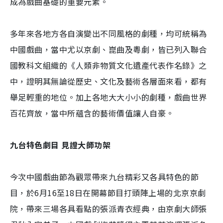
成為戲曲基礎的重要元素。
多年來各地方各自演變出不同風格的劇種，均可統稱為
中國戲曲，當中尤以京劇、崑曲及粵劇，皆已列入聯合
國教科文組織的《人類非物質文化遺產代表作名錄》之
中，證明其無論從歷史、文化及藝術各層面來看，都有
舉足輕重的地位。加上各地大大小小的劇種，戲曲世界
百花齊放，當中所蘊含的藝術價值讓人自豪。
九台特色劇目 見證大師功架
今次中國戲曲節為觀眾帶來九台精彩又各具特色的節
目，於6月16至18日在開幕節目打頭陣上場的北京京劇
院，帶來三場各具看點的張派青衣經典，由京劇大師張