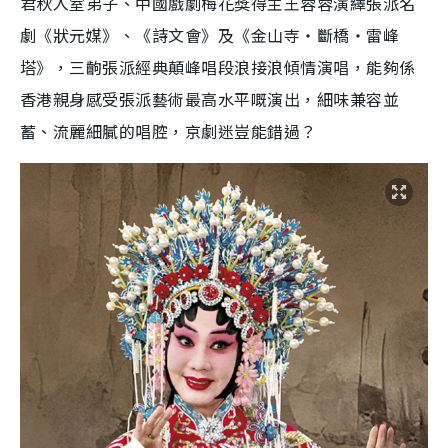
君秋入室弟子、中國戲劇梅花獎得主王蓉蓉演繹張派名
劇《狀元媒》、《詩文會》及《金山寺‧斷橋‧雷峰
塔》，三齣張派經典顛峰唱段浪接浪傾情演唱，能夠係
香港親身感受張派藝術最高水平嘅演出，細味兼容並
蓄、流麗細膩的唱腔，京劇迷豈能錯過？