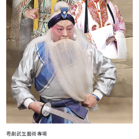
粤劇武生藝術專場