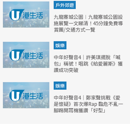
戶外郊遊
九龍寨城公園︱九龍寨城公園設
施展覽一文睇清！45分鐘免費導
賞團/交通方式一覽
娛樂
中年好聲音4｜許美琪擺脫「喊
包」稱號！唱跳《給愛麗斯》獲
讚成功突破
娛樂
中年好聲音4｜鄭家聲挑戰《愛
是懷疑》首次爆Rap 臨危不亂一
腳踢開耳機獲讚「好型」