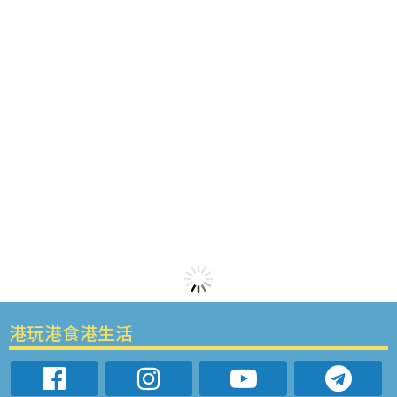
港玩港食港生活