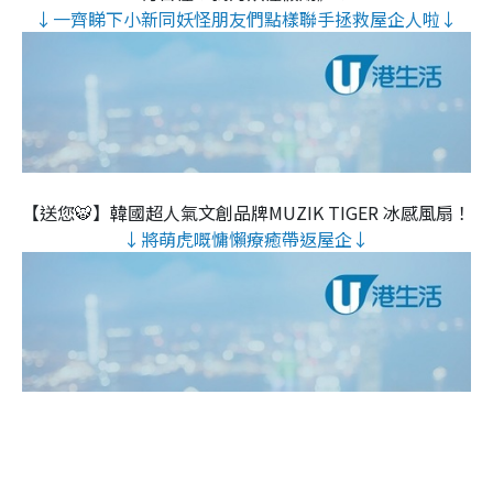
↓一齊睇下小新同妖怪朋友們點樣聯手拯救屋企人啦↓
【送您🐯】韓國超人氣文創品牌MUZIK TIGER 冰感風扇！
↓將萌虎嘅慵懶療癒帶返屋企↓