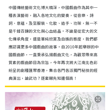
中國傳統藝術文化博大精深，中國戲曲作為其中一
種表演藝術，融入各地文化的變奏，從音樂、詩
詞、意蘊，及至服裝、化妝、造手、功架，無一不
是千錘百鍊的文化與心血結晶。不論是從宏大的文
化傳承角度，還是單純欣賞及自娛的態度，我們都
應認識更多中國戲曲的故事。自2010年起舉辦的中
國戲曲節，一直秉承弘揚戲曲文化，為觀眾帶來高
質素的戲曲節目為宗旨，今年再次將大江南北色彩
紛呈的劇種匯聚香港，集合各門各派獨門秘技的經
典演出，論武功？逐套睇先知邊個高！