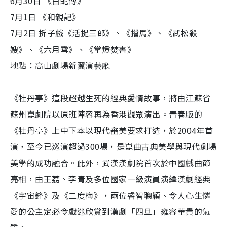
6月30日 《白蛇傳》
7月1日 《和親記》
7月2日 折子戲《活捉三郎》、《擋馬》、《武松殺
嫂》、《六月雪》、《掌燈焚書》
地點：高山劇場新翼演藝廳
《牡丹亭》這段超越生死的經典愛情故事，將由江蘇省
蘇州崑劇院以原班陣容再為香港觀眾演出。青春版的
《牡丹亭》上中下本以現代審美要求打造，於2004年首
演，至今已巡演超過300場，是崑曲古典美學與現代劇場
美學的成功融合。此外，武漢漢劇院首次於中國戲曲節
亮相，由王荔、李青及多位國家一級演員演繹漢劇經典
《宇宙鋒》及《二度梅》，兩位睿智聰穎、令人心生憐
愛的公主定必令戲迷欣賞到漢劇「四旦」雍容華貴的氣