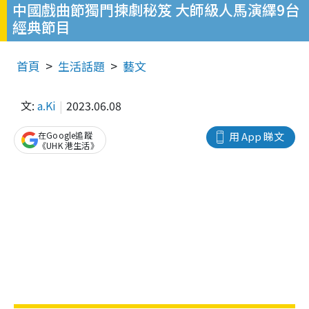
中國戲曲節獨門揀劇秘笈 大師級人馬演繹9台
經典節目
首頁
生活話題
藝文
文:
a.Ki
2023.06.08
在Google追蹤
用 App 睇文
《UHK 港生活》