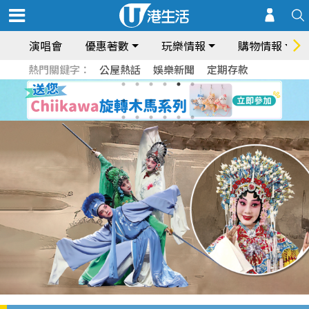
演唱會
優惠著數
玩樂情報
購物情報
熱門關鍵字：
公屋熱話
娛樂新聞
定期存款