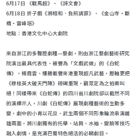
6月17日 《戰馬超》、《詩文會》
6月18日 折子戲《將相和．負荊請罪》、《金山寺‧斷
橋‧雷峰塔》
地點：香港文化中心大劇院
來自浙江的多聲腔劇種—婺劇，則由浙江婺劇藝術研究
院演出最具代表性、被譽為「文戲武做」的《白蛇
傳》，楊霞雲、樓勝載譽來港重現超凡武藝，壓軸更把
《穆桂英大破天門陣》磅礡重現，觀眾定為之拍案叫
絕！同樣帶來《白蛇傳》的四川省川劇院卻以截然不同
的演繹示人，川劇《白蛇傳》展現劇種藝術的生動多
變，劇中的小青以花旦、武生兩個不同形象輪流串演雌
雄兩面，將川劇獨有的托舉、站肩、水袖、變臉等技巧
融入劇情，是充滿巴蜀特色絕活的必睇劇目。