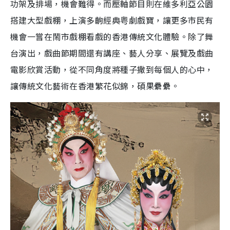
功架及排場，機會難得。而壓軸節目則在維多利亞公園
搭建大型戲棚，上演多齣經典粤劇戲寶，讓更多市民有
機會一嘗在鬧市戲棚看戲的香港傳統文化體驗。除了舞
台演出，戲曲節期間還有講座、藝人分享、展覽及戲曲
電影欣賞活動，從不同角度將種子撒到每個人的心中，
讓傳統文化藝術在香港繁花似錦，碩果纍纍。