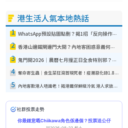
港生活人氣本地熱話
1
WhatsApp預設貼圖點刪？揭1招「反向操作」還原簡潔介面 附3步實測教學
2
香港山邊鐵閘邊門大開？內地客困惑意義何在！網民神回覆：呢種叫法理性防禦
3
鬼門開2026｜農曆七月撞正日全食特別邪？專家警告切忌做一事！揭4大禁忌+2招保平安
4
奪命寄生蟲｜食生菜狂瀉首現死者！疫潮惡化錄1.8萬宗病例 揭洗菜3大謬誤
5
內地客歎港人唔識老！揭港鐵保鮮級冷氣 港人求放過：咪投訴