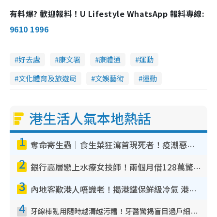
有料爆? 歡迎報料！U Lifestyle WhatsApp 報料專線:
9610 1996
好去處
康文署
康體通
運動
文化體育及旅遊局
文娛藝術
運動
港生活人氣本地熱話
1
奪命寄生蟲｜食生菜狂瀉首現死者！疫潮惡化錄1.8萬宗病例 揭洗菜3大謬誤
2
銀行高層戀上水療女技師！兩個月借128萬驚覺「沉船」沉落火海 揭背後疑似邪教操控賣淫
3
內地客歎港人唔識老！揭港鐵保鮮級冷氣 港人求放過：咪投訴
4
牙線棒亂用隨時越清越污糟！牙醫驚揭盲目過戶細菌恐致蛀牙：呢種先係日常真保養