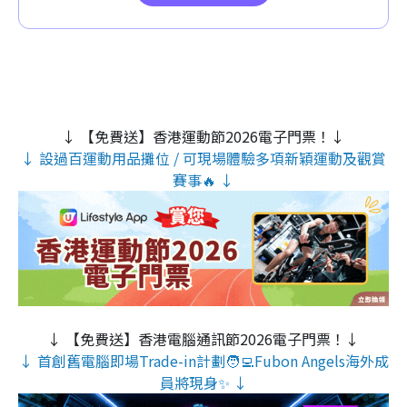
↓ 【免費送】香港運動節2026電子門票！↓
↓ 設過百運動用品攤位 / 可現場體驗多項新穎運動及觀賞
賽事🔥 ↓
↓ 【免費送】香港電腦通訊節2026電子門票！↓
↓ 首創舊電腦即場Trade-in計劃🧑‍💻Fubon Angels海外成
員將現身✨ ↓