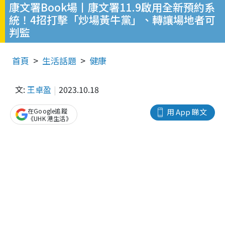
康文署Book場丨康文署11.9啟用全新預約系
統！4招打擊「炒場黃牛黨」、轉讓場地者可
判監
首頁
生活話題
健康
文:
王卓盈
2023.10.18
在Google追蹤
用 App 睇文
《UHK 港生活》