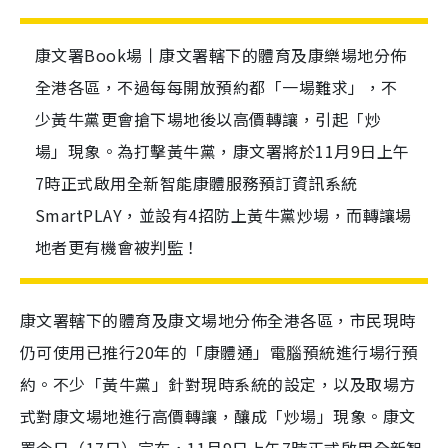
康文署Book場丨康文署轄下的體育及康樂場地分佈
全港各區，不過每每開放預約都「一場難求」，不
少黃牛黨更會搶下場地後以高價轉讓，引起「炒
場」現象。為打擊黃牛黨，康文署將於11月9日上午
7時正式啟用全新智能康體服務預訂資訊系統
SmartPLAY，並設有4招防上黃牛黨炒場，而轉讓場
地者更有機會被判監！
康文署轄下的體育及康文場地分佈全港各區，市民現時
仍可使用已推行20年的「康體通」電腦預統進行場行預
約。不少「黃牛黨」針對現時系統的設定，以及取場方
式對康文場地進行高價轉讓，釀成「炒場」現象。康文