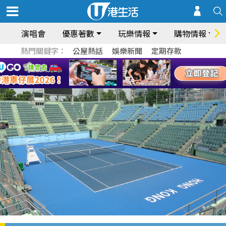
演唱會
優惠著數
玩樂情報
購物情報
熱門關鍵字：
公屋熱話
娛樂新聞
定期存款