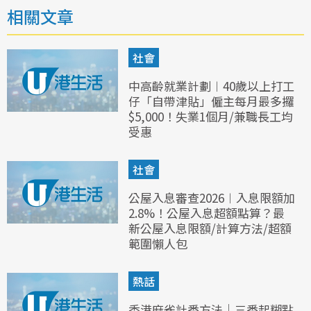
相關文章
社會
中高齡就業計劃︱40歲以上打工
仔「自帶津貼」僱主每月最多攞
$5,000！失業1個月/兼職長工均
受惠
社會
公屋入息審查2026︱入息限額加
2.8%！公屋入息超額點算？最
新公屋入息限額/計算方法/超額
範圍懶人包
熱話
香港麻雀計番方法｜三番起糊點