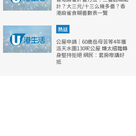
計？大三元/十三么幾多番？香
港麻雀食糊番數表一覽
熱話
公屋申請｜60歲岳母苦等4年獲
派天水圍130呎公屋 嫌太細難轉
身堅持拒絕 網民︰套房嚟講好
抵