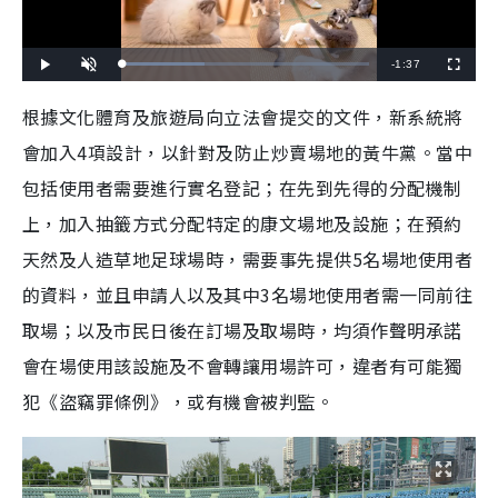
R
-
1:37
L
P
U
F
o
l
n
u
a
a
m
l
e
d
y
u
l
根據文化體育及旅遊局向立法會提交的文件，新系統將
e
t
s
d
e
c
m
:
r
會加入4項設計，以針對及防止炒賣場地的黃牛黨。當中
3
e
3
e
a
.
n
4
包括使用者需要進行實名登記；在先到先得的分配機制
0
i
%
上，加入抽籤方式分配特定的康文場地及設施；在預約
n
天然及人造草地足球場時，需要事先提供5名場地使用者
i
的資料，並且申請人以及其中3名場地使用者需一同前往
n
取場；以及市民日後在訂場及取場時，均須作聲明承諾
g
會在場使用該設施及不會轉讓用場許可，違者有可能獨
T
犯《盜竊罪條例》，或有機會被判監。
i
m
e