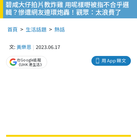
碧咸大仔拍片教炸雞 用呢樣嘢被指不合乎邏
輯？慘遭網友連環炮轟！觀眾：太浪費了
首頁
生活話題
熱話
文:
黃樂恩
2023.06.17
在Google追蹤
用 App 睇文
《UHK 港生活》