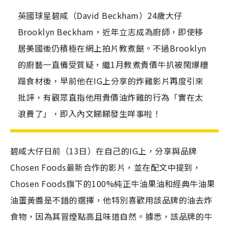
英國球星碧咸（David Beckham）24歲大仔
Brooklyn Beckham，近年立志成為廚師，即使移
居美國後仍積極在網上拍片教煮餸。不過Brooklyn
的廚藝一直備受質疑，繼1月教煮貴價牛扒被鬧爆糟
蹋食材後，早前他在IG上分享的炸雞影片再度引來
批評，有觀眾直指他用貴價油炸雞的行為「實在太
浪費了」，即入內文睇睇發生咩事啦！
碧咸大仔日前（13日）在自己的IG上，分享與品牌
Chosen Foods最新合作的影片，並在配文中提到，
Chosen Foods旗下的100%純正牛油果油和經典牛油果
油蛋黃醬是不錯的選擇，他特別喜歡用該品牌的油去炸
食物，因為其冒煙點高且味道自然。據悉，該品牌的牛