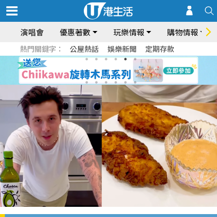
演唱會
優惠著數
玩樂情報
購物情報
熱門關鍵字：
公屋熱話
娛樂新聞
定期存款