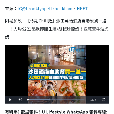
來源：
IG@brooklynpeltzbeckham
、
HKET
同場加映：【今期Chill抵】沙田萬怡酒店自助餐買一送
一！人均$221起歎即開生蠔/胡椒炒龍蝦！送蒜茸牛油虎
蝦
R
-
1:24
L
P
U
F
o
l
n
u
a
a
m
l
e
d
y
u
l
有料爆? 歡迎報料！U Lifestyle WhatsApp 報料專線:
e
t
s
d
e
c