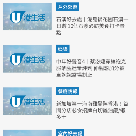
戶外郊遊
石澳好去處｜港島後花園石澳一
日遊 10個石澳必訪美食打卡景
點
娛樂
中年好聲音4｜蔡宓婕穿旗袍克
服晒腿迷暈評判 伸腿想加分被
車婉婉當場制止
餐廳情報
新加坡第一海南雞登陸香港！首
間分店必食招牌白切雞油飯/蝦
多士
室內好去處