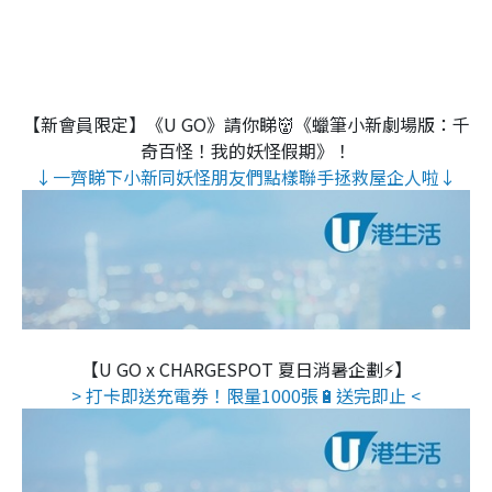
【新會員限定】《U GO》請你睇👹《蠟筆小新劇場版：千
奇百怪！我的妖怪假期》！
↓一齊睇下小新同妖怪朋友們點樣聯手拯救屋企人啦↓
【U GO x CHARGESPOT 夏日消暑企劃⚡】
> 打卡即送充電券！限量1000張🔋送完即止 <