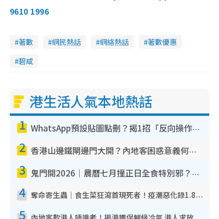
m
:
r
9610 1996
3
e
8
e
a
.
n
5
7
i
%
著數
網民熱話
網絡熱話
著數優惠
n
碧咸
i
n
g
港生活人氣本地熱話
T
1
i
WhatsApp預設貼圖點刪？揭1招「反向操作」還原簡潔介面 附3步實測教學
m
2
e
香港山邊鐵閘邊門大開？內地客困惑意義何在！網民神回覆：呢種叫法理性防禦
3
鬼門開2026｜農曆七月撞正日全食特別邪？專家警告切忌做一事！揭4大禁忌+2招保平安
4
奪命寄生蟲｜食生菜狂瀉首現死者！疫潮惡化錄1.8萬宗病例 揭洗菜3大謬誤
5
內地客歎港人唔識老！揭港鐵保鮮級冷氣 港人求放過：咪投訴