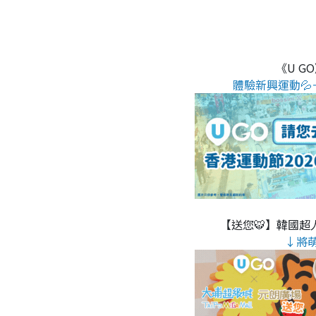
《U G
體驗新興運動💦
【送您🐯】韓國超人
↓將