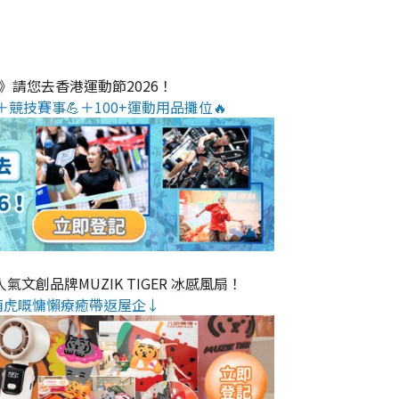
O》請您去香港運動節2026！
＋競技賽事💪＋100+運動用品攤位🔥
氣文創品牌MUZIK TIGER 冰感風扇！
萌虎嘅慵懶療癒帶返屋企↓