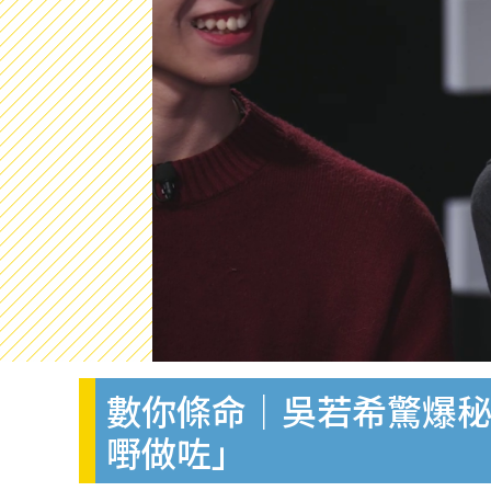
數你條命｜吳若希驚爆秘
嘢做咗」