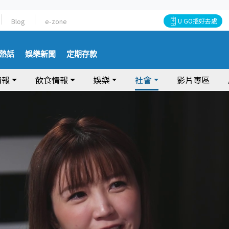
Blog
e-zone
U GO搵好去處
熱話
娛樂新聞
定期存款
情報
飲食情報
娛樂
社會
影片專區