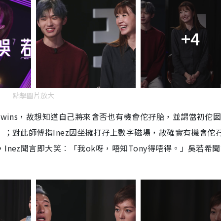
+4
點擊圖片放大
Twins，故想知道自己將來會否也有機會佗孖胎，並謂當初佗
」；對此師傅指Inez因坐擁打孖上數字磁場，故確實有機會佗
Inez聞言即大笑︰「我ok呀，唔知Tony得唔得。」吳若希