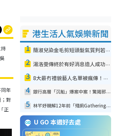
港生活人氣娛樂新聞
1
主持
簡淑兒染金毛剪短頭髮氣質判若兩人！嚇壞老公麥大力都認唔出：「你做咩事？」
弟吳
2
湯洛雯傳終於有好消息造人成功！兩大細節曝孕味極濃惹猜測：大肚婆先會咁！
3
8大最冇禮貌藝人名單被瘋傳！網民揭發明星真面目 一致數臭呢位係無品天花板？
4
不同年
銀行高層「沉船」爆案中案！驚揭邪教洗腦操控賣淫被吞600萬 幕後黑手講多錯多
題；對
5
林芊妤親解12年前「殘廁Gathering」真相！高層解約一句話重創尊嚴至今拒返TVB
「正
U GO 本週好去處