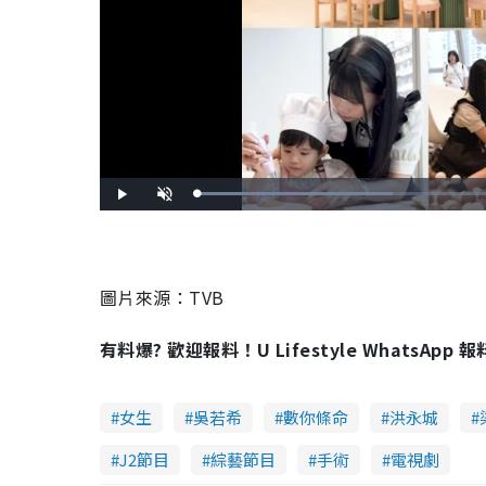
L
P
U
o
l
n
a
a
m
d
y
u
e
t
d
e
:
4
3
圖片來源：TVB
.
4
2
%
有料爆? 歡迎報料！U Lifestyle WhatsApp 
女生
吳若希
數你條命
洪永城
J2節目
綜藝節目
手術
電視劇