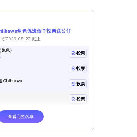
T
i
m
e