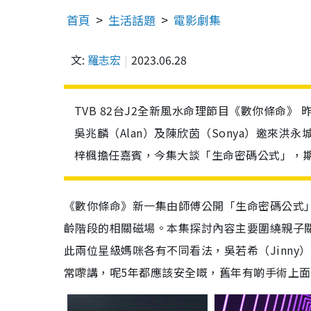
首頁
生活話題
電影劇集
文:
羅志宏
2023.06.28
TVB 82台J2全新風水命理節目《數你條命》
吳兆麟（Alan）及陳欣茵（Sonya）邀來洪永城
梓楓擔任嘉賓，今集大談「生命密碼公式」，
《數你條命》新一集由師傅公開「生命密碼公式
齡階段的相關磁場。本集探討內容主要圍繞親子
此兩位星級媽咪各有不同看法，吳若希（Jinn
常嚟講，呢5年都應該安全嘅，舊年有啲手術上