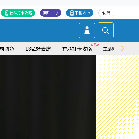
社群打卡攻略
商戶中心
下載 App
繁
简
周圍遊
18區好去處
香港打卡攻略
主題特集