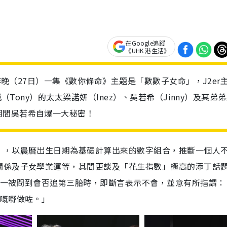
在Google追蹤
《UHK 港生活》
 昨晚（27日）一集《數你條命》主題是「數數子女命」，J2er
（Tony）的太太梁諾妍（Inez）、吳若希（Jinny）及其弟
期間吳若希自爆一大秘密！
」，以農曆出生日期為基礎計算出來的數字組合，推斷一個人
關係及子女學業運等，其間更談及「花生指數」極高的添丁話
y）一被問到會否追第三胎時，即斷言表示不會，並意有所指謂：
面嘅嘢做咗。」