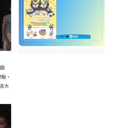
囡囡
孖胎，
聞言大