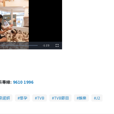
R
-
1:23
F
u
l
e
l
s
c
m
r
e
e
a
n
i
報料專線:
9610 1996
n
i
梁諾妍
懷孕
TVB
TVB節目
娛樂
J2
n
g