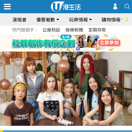
演唱會
優惠著數
玩樂情報
購物情報
熱門關鍵字：
公屋熱話
娛樂新聞
定期存款