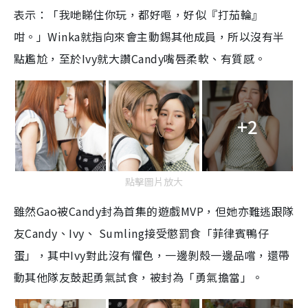
表示：「我哋睇住你玩，都好嘔，好似『打茄輪』
咁。」Winka就指向來會主動錫其他成員，所以沒有半
點尷尬，至於Ivy就大讚Candy嘴唇柔軟、有質感。
+2
點擊圖片放大
雖然Gao被Candy封為首集的遊戲MVP，但她亦難逃跟隊
友Candy、Ivy、 Sumling接受懲罰食「菲律賓鴨仔
蛋」，其中Ivy對此沒有懼色，一邊剝殼一邊品嚐，還帶
動其他隊友鼓起勇氣試食，被封為「勇氣擔當」。