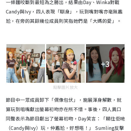
一條麵咬斷到最短為之勝出，結果由Day、Winka對戰
Candy與Ivy，四人表現「瞓身」，玩到嘴對嘴亦毫無尷
尬，在旁的其餘幾位成員則笑指她們是「大媽的愛」。
+3
點擊圖片放大
節目中一眾成員卸下「偶像包伏」，施展渾身解數，就
算玩到咀嘴獻出螢幕初吻亦在所不惜。事後，四人異口
同聲表示為節目獻出了螢幕初吻，Day笑言：「睇住佢哋
（Candy與Ivy）玩，仲尷尬，好想嘔！」 Sumling反擊