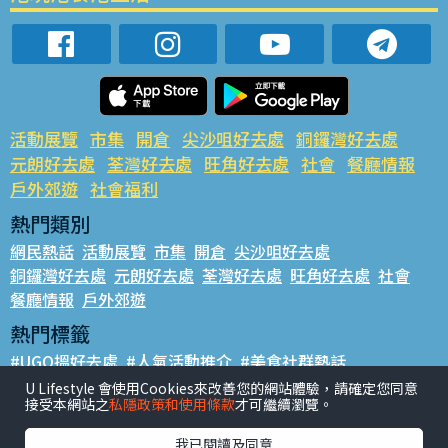
活動展覽
市集
開倉
尖沙咀好去處
銅鑼灣好去處
元朗好去處
荃灣好去處
旺角好去處
社會
餐廳情報
戶外郊遊
社會福利
熱門類別
網民熱話
活動展覽
市集
開倉
尖沙咀好去處
銅鑼灣好去處
元朗好去處
荃灣好去處
旺角好去處
社會
餐廳情報
戶外郊遊
熱門標籤
#UGO搵好去處
#人氣活動推介
#美食社群熱話
#親子玩樂好去處
#ULifestyle應用程式
#限時搶
U Lifestyle 會使用Cookies來改善您的網站體驗，請確定您同意
接受本網站之
私隱政策和使用條款
才可繼續瀏覽。
#UJetso禮物放送
#ULifestyle商戶中心
#著數
#網絡熱話
我已閱讀及同意