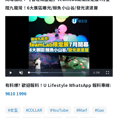
陸九龍灣！6大展區曝光/鯨魚小山谷/發光波波屋
R
-
1:39
L
P
U
F
o
l
n
u
a
a
m
l
e
d
y
u
l
有料爆? 歡迎報料！U Lifestyle WhatsApp 報料專線:
e
t
s
d
e
c
m
:
r
9610 1996
3
e
2
e
a
.
n
7
3
i
%
女生
COLLAR
YouTube
Marf
Gao
n