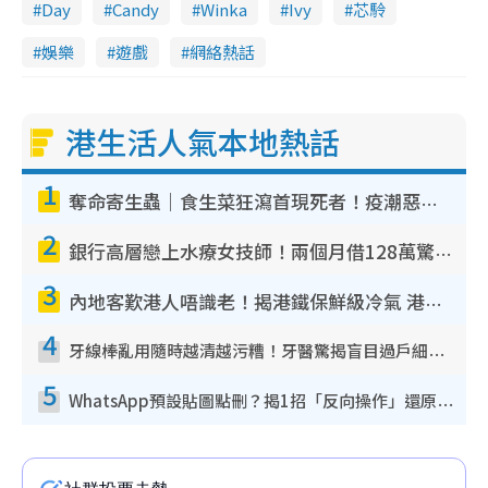
Day
Candy
Winka
Ivy
芯駖
i
n
娛樂
遊戲
網絡熱話
g
T
港生活人氣本地熱話
i
m
1
奪命寄生蟲｜食生菜狂瀉首現死者！疫潮惡化錄1.8萬宗病例 揭洗菜3大謬誤
e
2
銀行高層戀上水療女技師！兩個月借128萬驚覺「沉船」沉落火海 揭背後疑似邪教操控賣淫
3
內地客歎港人唔識老！揭港鐵保鮮級冷氣 港人求放過：咪投訴
4
牙線棒亂用隨時越清越污糟！牙醫驚揭盲目過戶細菌恐致蛀牙：呢種先係日常真保養
5
WhatsApp預設貼圖點刪？揭1招「反向操作」還原簡潔介面 附3步實測教學