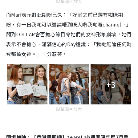
點擊圖片放大
而Marf表示對此期盼已久：「好耐之前已經有咁嘅期
盼，有一日我哋可以邀請唔到嘅人嚟我哋嘅channel。」
問到COLLAR會否擔心節目令她們的女神形象崩壞？她們
表示不會擔心，滿滿信心的Day還說：「我哋無論任何時
候都係女神。」十分惹笑。
+3
點擊圖片放大
同場加映：【香港周圍遊】teamLab期間限定展7月登