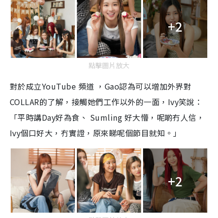
+2
點擊圖片放大
對於成立YouTube 頻道 ，Gao認為可以增加外界對
COLLAR的了解，接觸她們工作以外的一面，Ivy笑說：
「平時講Day好為食、 Sumling 好大懵，呢啲冇人信，
Ivy個口好大，冇實證，原來睇呢個節目就知。」
+2