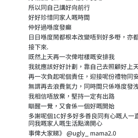
所以同自己講好向前行
好好珍惜同家人嘅時間
仲好過喺度發癲
日日喺度鬧都根本改變唔到好多嘢，亦
接下來.
既然上天再一次俾咁樣嘅安排我
我就應該好好計劃，靠自己去照顧好上
再一次負起呢個責任，迎接呢份禮物同
無謂再去浪費氣力，同時間只係喺度發
我相信唔放棄，堅持一定有出路
瞓醒一覺，又會係一個好嘅開始
多謝呢個1C好多好多善良同有心嘅人一
同我嘅家人嘅生活點滴開心
事俾大家睇》 @ugly_ mama2.0