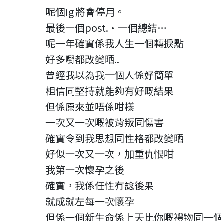
呢個Ig 將會停用。
最後一個post.•一個總結…
呢一年確實係我人生一個轉捩點
好多嘢都改變晒..
曾經我以為我一個人係好簡單
柤信同堅持就能夠有好嘅結果
但係原來並唔係咁樣
一次又一次嘅被背叛同傷害
確實令到我思想同性格都改變晒
好似一次又一次，加重仇恨咁
我第一次懷孕之後
確實，我係任性冇諗後果
就成就左每一次懷孕
但係一個新生命係上天比你嘅禮物同一