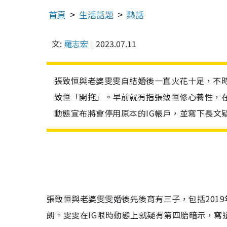
首頁
生活話題
熱話
文:
羅志宏
2023.07.11
張致恒與老婆雯雯自結婚後一直火花十足，不時
致恒「開拖」。早前就有指張致恒修心養性，在
動態宣布將會停用原本的IG帳戶，並寫下長文
張致恒與老婆雯雯婚後先後育有三子，包括2019
朗。雯雯在IG限時動態上就疑有第四胎暗示，寫