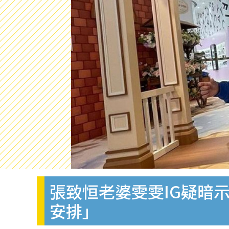
張致恒老婆雯雯IG疑暗
安排」