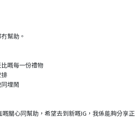
都冇幫助。
天比嘅每一份禮物
安排
洩同埋鬧
直嘅關心同幫助，希望去到新嘅IG，我係能夠分享