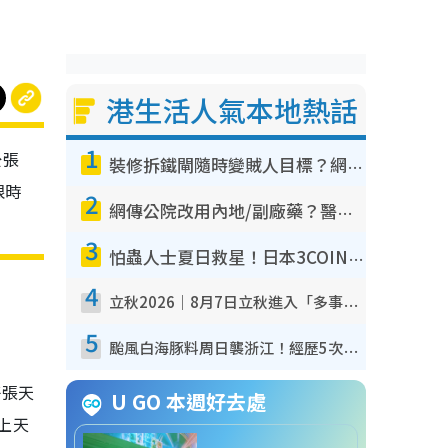
港生活人氣本地熱話
1
公張
裝修拆鐵閘隨時變賊人目標？網民揭2大關鍵用途：裝新式等於白裝？附新舊鐵閘分別
限時
2
網傳公院改用內地/副廠藥？醫生拆解正副廠分別 揭4類人換藥隨時出事
3
怕蟲人士夏日救星！日本3COINS爆紅驅蟲神器$45起 1招「全程免觸碰」輕鬆搞定小強
4
立秋2026｜8月7日立秋進入「多事之秋」 3件事唔做得！專家教6招開運 清枱頭／銀包納氣接好運
5
颱風白海豚料周日襲浙江！經歷5次「眼牆置換」極罕見 成登陸內地最長途颱風
仔張天
U GO 本週好去處
上天