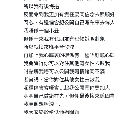
所以我冇後悔過
反而令到我更加有責任感同信念去照顧
問心，有邊個會想公開自己嘅私事去俾
我唔係一個小丑
但係一來我冇乜朋友冇乜傾訴嘅對象
所以就換來喺平台發洩
再加上我心底裏的確係有一種唔好嘅心
我會覺得你可以對住其他嘅女性去數我
咁點解我唔可以公開我嘅情緒同不滿
老實講，當你對住其他女性去數我
呢種傷害會唔會比起我公開鬧你更加大
明明自己做錯在先，但係最後換來係因
我真係想唔透….
我大家終於坐低傾過問題