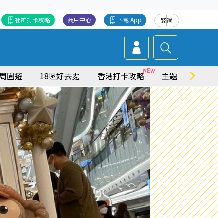
社群打卡攻略
商戶中心
下載 App
繁
简
周圍遊
18區好去處
香港打卡攻略
主題特集