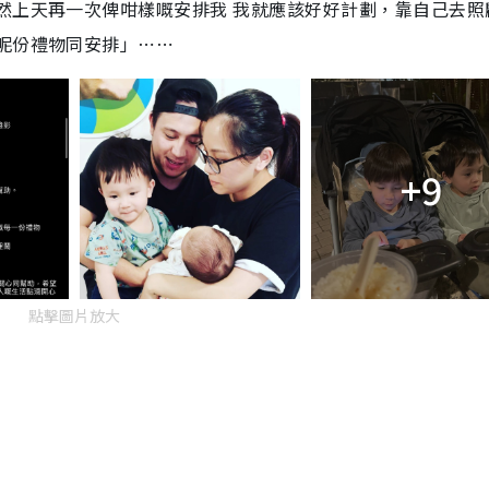
然上天再一次俾咁樣嘅安排我 我就應該好好計劃，靠自己去照
呢份禮物同安排」⋯⋯
+9
點擊圖片放大