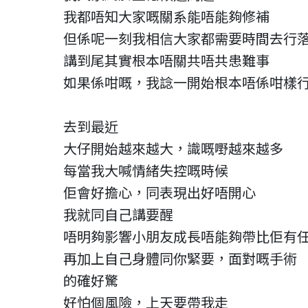
我都唔知大家嘅關系能唔能夠修補
但係呢一刻我相信大家都需要時間去行
講到尾其實根本唔關共唔共患難事
如果係咁嘅，我諗一開始根本唔係咁樣
去到最近
大仔開始越來越大，識嘅嘢越來越多
每當我大喊情緒失控嘅時候
佢會好擔心，同表現出好唔開心
我就同自己講要醒
唔明夠影響小朋友成長唔能夠帶比佢有
再加上自己身體同你緊要，面對嘅手術
的確好驚
好怕個風險，上天要帶我走