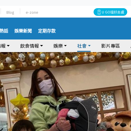
Blog
e-zone
U GO搵好去處
熱話
娛樂新聞
定期存款
情報
飲食情報
娛樂
社會
影片專區