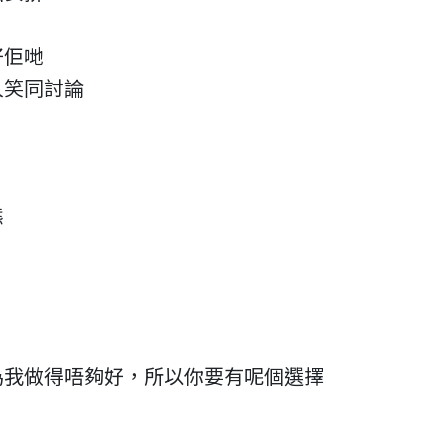
好佢哋
人笑同討論
態
為我做得唔夠好，所以你要有呢個選擇