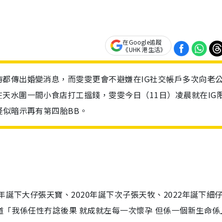
在Google追蹤
《UHK 港生活》
都傳出婚變消息，而雯雯更會不避嫌在IG社交帳戶多次向老
天水圍一間小食店打工搵錢，雯雯今日（11日）凌晨就在IG
疑似暗示再有第四胎BB。
年誕下大仔張天寶、2020年誕下次子張天牧、2022年誕下細
道「我係任性冇諗後果 就成就左每一次懷孕 但係一個新生命係