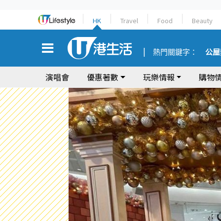
HK
Travel
Food
Beauty
熱門關鍵字：
公屋
演唱會
優惠著數
玩樂情報
購物