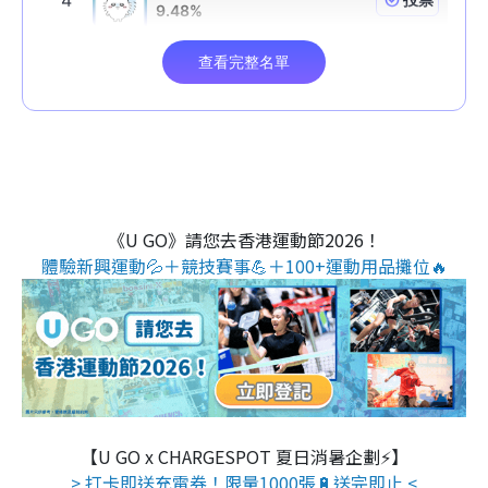
《U GO》請您去香港運動節2026！
體驗新興運動💦＋競技賽事💪＋100+運動用品攤位🔥
【U GO x CHARGESPOT 夏日消暑企劃⚡】
> 打卡即送充電券！限量1000張🔋送完即止 <