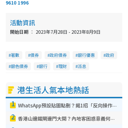
9610 1996
2
e
9
e
a
.
n
3
0
i
%
活動資訊
n
開始日期
2023年7月28日 - 2023年8月9日
i
n
g
著數
債券
政府債券
銀行優惠
政府
T
銀色債券
銀行
理財
派息
i
m
e
港生活人氣本地熱話
1
WhatsApp預設貼圖點刪？揭1招「反向操作」還原簡潔介面 附3步實測教學
2
香港山邊鐵閘邊門大開？內地客困惑意義何在！網民神回覆：呢種叫法理性防禦