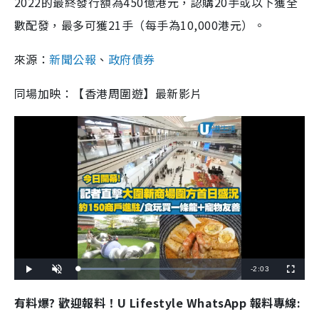
2022的最終發行額為450億港元，認購20手或以下獲全
數配發，最多可獲21手（每手為10,000港元）。
來源：
新聞公報
、
政府債券
同場加映：【香港周圍遊】最新影片
R
-
2:03
L
P
U
F
o
l
n
u
a
a
m
l
e
d
y
u
l
有料爆? 歡迎報料！U Lifestyle WhatsApp 報料專線:
e
t
s
d
e
c
m
:
r