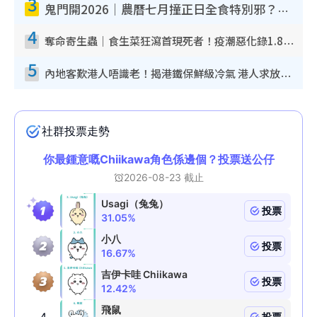
3
鬼門開2026｜農曆七月撞正日全食特別邪？專家警告切忌做一事！揭4大禁忌+2招保平安
4
奪命寄生蟲｜食生菜狂瀉首現死者！疫潮惡化錄1.8萬宗病例 揭洗菜3大謬誤
5
內地客歎港人唔識老！揭港鐵保鮮級冷氣 港人求放過：咪投訴