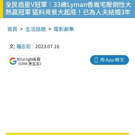
全民造星V冠軍｜33歲Lyman香胤宅壓倒性大
熱贏冠軍 猛料背景大起底！已為人夫結婚3年
首頁
生活話題
電影劇集
文:
羅志宏
2023.07.16
在Google追蹤
用 App 睇文
《UHK 港生活》