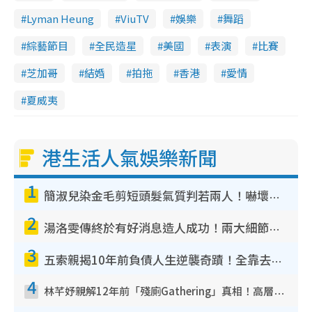
Lyman Heung
ViuTV
娛樂
舞蹈
綜藝節目
全民造星
美國
表演
比賽
芝加哥
結婚
拍拖
香港
愛情
夏威夷
港生活人氣娛樂新聞
1
簡淑兒染金毛剪短頭髮氣質判若兩人！嚇壞老公麥大力都認唔出：「你做咩事？」
2
湯洛雯傳終於有好消息造人成功！兩大細節曝孕味極濃惹猜測：大肚婆先會咁！
3
五索親揭10年前負債人生逆襲奇蹟！全靠去一地方轉運後即遇上馬先生
4
林芊妤親解12年前「殘廁Gathering」真相！高層解約一句話重創尊嚴至今拒返TVB