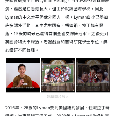
美國夏威夷出世的Lyman Heung，自小已經熱愛跳舞表
演，雖然是在香港長大，但由於就讀國際學校，因此
Lyman的中文水平仍像外國人一樣。Lyman自小已參加
許多課外活動，其中尤對國造，標舞蹈、拉丁舞有興
趣，15歲的時候已贏得首個全國交際舞冠軍，之後更到
英國肯特大學深造，考獲戲劇和藝術研究學士學位，醉
心鑽研不同舞種。
+3
點擊圖片放大
2016年，26歲的Lyman去到美國紐約發展，任職拉丁舞
導師，從事藝術表演工作；2020年，Lyman成為紐約百