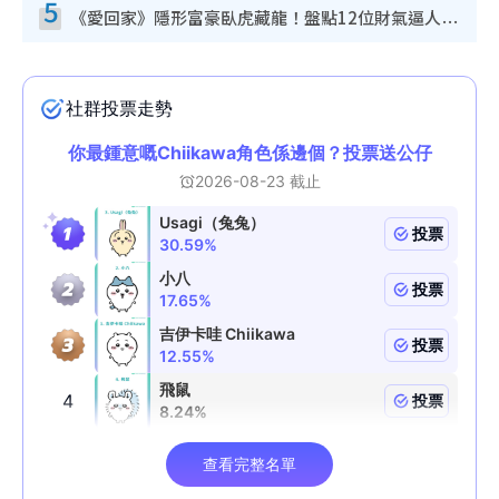
5
《愛回家》隱形富豪臥虎藏龍！盤點12位財氣逼人的有錢藝人：呢位靚女3億身家唔憂做