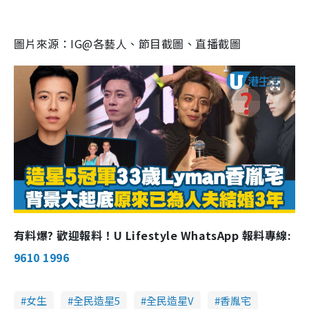
d
y
u
l
e
t
s
d
e
c
m
:
r
3
e
2
e
圖片來源：IG@各藝人、節目截圖、直播截圖
a
.
n
4
6
i
%
n
i
n
g
T
i
m
e
有料爆? 歡迎報料！U Lifestyle WhatsApp 報料專線:
9610 1996
女生
全民造星5
全民造星V
香胤宅