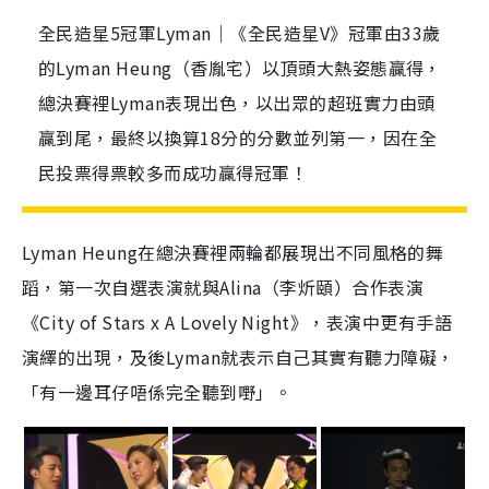
全民造星5冠軍Lyman｜《全民造星V》冠軍由33歲
的Lyman Heung（香胤宅）以頂頭大熱姿態贏得，
總決賽裡Lyman表現出色，以出眾的超班實力由頭
贏到尾，最終以換算18分的分數並列第一，因在全
民投票得票較多而成功贏得冠軍！
Lyman Heung在總決賽裡兩輪都展現出不同風格的舞
蹈，第一次自選表演就與Alina（李炘頤）合作表演
《City of Stars x A Lovely Night》，表演中更有手語
演繹的出現，及後Lyman就表示自己其實有聽力障礙，
「有一邊耳仔唔係完全聽到嘢」。