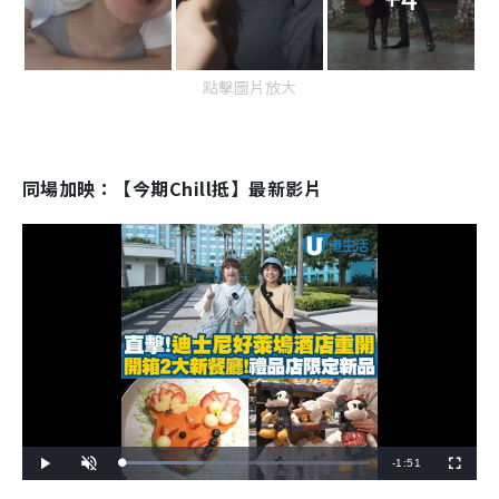
點擊圖片放大
同場加映：【今期Chill抵】最新影片
R
-
1:51
L
P
U
F
o
l
n
u
a
a
m
l
e