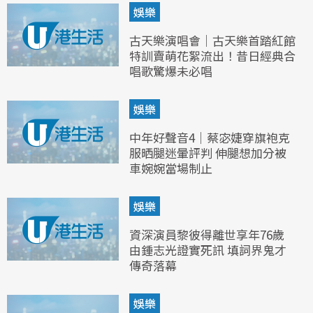
娛樂
古天樂演唱會｜古天樂首踏紅館
特訓賣萌花絮流出！昔日經典合
唱歌驚爆未必唱
娛樂
中年好聲音4｜蔡宓婕穿旗袍克
服晒腿迷暈評判 伸腿想加分被
車婉婉當場制止
娛樂
資深演員黎彼得離世享年76歲
由鍾志光證實死訊 填詞界鬼才
傳奇落幕
娛樂