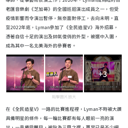
老匯音樂劇《芝加哥》的全國巡迴演出成員之一，但受
疫情影響而令演出暫停，無奈面對停工，去向未明。直
至2022年底，Lyman參加了《全民造星V》海外招募，
憑著自信十足的演出及帥氣俊俏的外型，被選中入圍，
成為其中一名北美海外的參賽者。
+3
點擊圖片放大
在《全民造星V》一路的比賽進程裡，Lyman不時被大讚
具備明星的條件，每一輪比賽都有每人眼前一亮的演
出，一直備受矚目，被貼為三甲之選，更早已是不少網