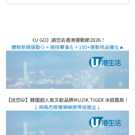
《U GO》請您去香港運動節2026！
體驗新興運動💦＋競技賽事💪＋100+運動用品攤位🔥
【送您🐯】韓國超人氣文創品牌MUZIK TIGER 冰感風扇！
↓將萌虎嘅慵懶療癒帶返屋企↓