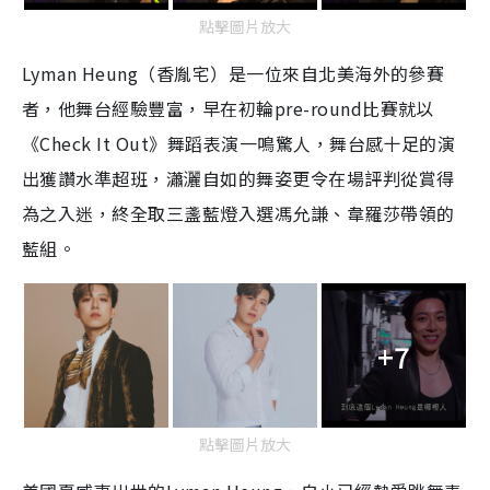
點擊圖片放大
Lyman Heung（香胤宅）是一位來自北美海外的參賽
者，他舞台經驗豐富，早在初輪pre-round比賽就以
《Check It Out》舞蹈表演一鳴驚人，舞台感十足的演
出獲讚水準超班，瀟灑自如的舞姿更令在場評判從賞得
為之入迷，終全取三盞藍燈入選馮允謙、韋羅莎帶領的
藍組。
+7
點擊圖片放大