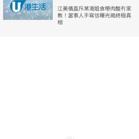
江美儀直斥某港姐食嘢肉酸冇家
教！當事人手寫信曝光揭終極真
相