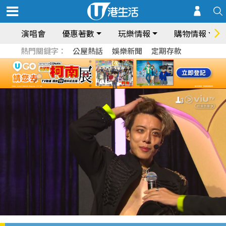
演唱會
優惠著數
玩樂情報
購物情報
熱門關鍵字：
公屋熱話
娛樂新聞
定期存款