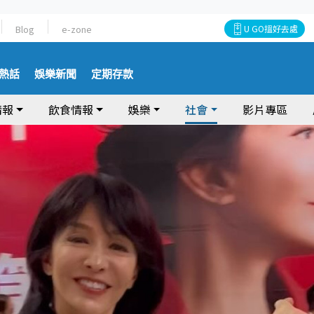
Blog
e-zone
U GO搵好去處
熱話
娛樂新聞
定期存款
情報
飲食情報
娛樂
社會
影片專區