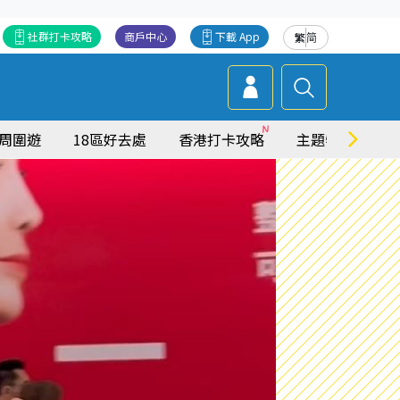
社群打卡攻略
商戶中心
下載 App
繁
简
周圍遊
18區好去處
香港打卡攻略
主題特集