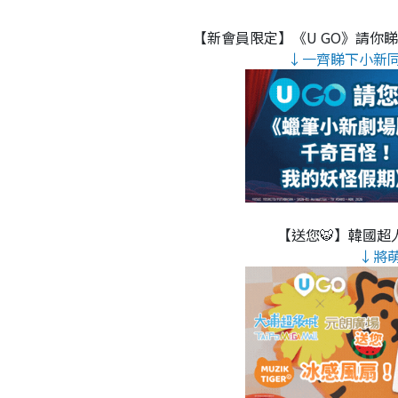
【新會員限定】《U GO》請你
↓一齊睇下小新
【送您🐯】韓國超人
↓將