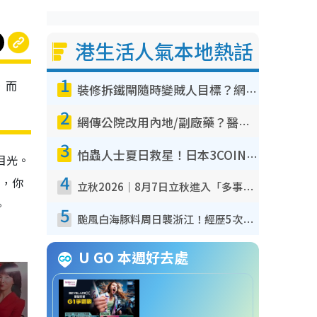
港生活人氣本地熱話
1
，而
裝修拆鐵閘隨時變賊人目標？網民揭2大關鍵用途：裝新式等於白裝？附新舊鐵閘分別
2
網傳公院改用內地/副廠藥？醫生拆解正副廠分別 揭4類人換藥隨時出事
3
怕蟲人士夏日救星！日本3COINS爆紅驅蟲神器$45起 1招「全程免觸碰」輕鬆搞定小強
目光。
4
姐，你
立秋2026｜8月7日立秋進入「多事之秋」 3件事唔做得！專家教6招開運 清枱頭／銀包納氣接好運
。
5
颱風白海豚料周日襲浙江！經歷5次「眼牆置換」極罕見 成登陸內地最長途颱風
U GO 本週好去處