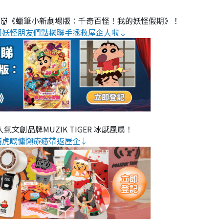
睇👹《蠟筆小新劇場版：千奇百怪！我的妖怪假期》！
同妖怪朋友們點樣聯手拯救屋企人啦↓
氣文創品牌MUZIK TIGER 冰感風扇！
萌虎嘅慵懶療癒帶返屋企↓