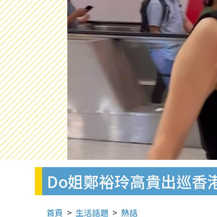
Do姐鄭裕玲高貴出巡香
首頁
生活話題
熱話