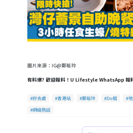
l
a
y
V
i
圖片來源：IG@鄭裕玲
d
有料爆? 歡迎報料！U Lifestyle WhatsApp 
e
好去處
香港站
鄭裕玲
Do姐
地
o
網絡熱話