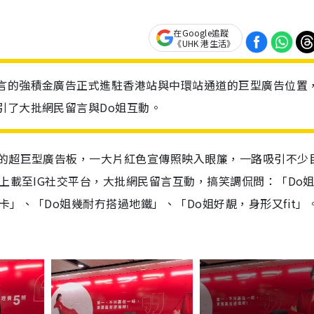
在Google追蹤
《UHK 港生活》
代言的強積金廣告正式進駐香港站與中環站通道的巨型廣告位置
引了大批網民留言與Do姐互動。
站的超巨型廣告板，一大片紅色宣傳照映入眼簾，一路吸引不少
段上載至IG社交平台，大批網民留言互動，搞笑調侃問：「Do
」、「Do姐幾耐冇搭過地鐵」、「Do姐好靚，身形又fit」