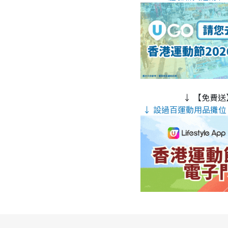
↓ 【免費送
↓ 設過百運動用品攤位 