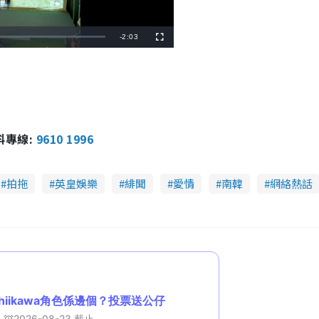
R
-
2:03
F
u
l
e
l
s
c
m
r
e
e
a
n
i
報料專線:
9610 1996
n
i
拍拖
英皇娛樂
緋聞
愛情
南韓
網絡熱話
n
g
T
i
m
e