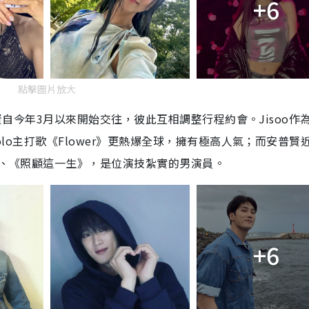
+6
點擊圖片放大
安普賢自今年3月以來開始交往，彼此互相調整行程約會。Jisoo作
Solo主打歌《Flower》更熱爆全球，擁有極高人氣；而安普賢
將》、《照顧這一生》，是位演技紮實的男演員。
+6