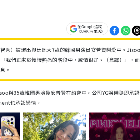
在Google追蹤
《UHK 港生活》
soo（智秀）被爆出與比她大7歲的韓國男演員安普賢戀愛中。Jiso
，「我們正處於慢慢熟悉的階段中，感情很好。（意譯）」，而
消息。
Jisoo與35歲韓國男演員安普賢在約會中，公司YG娛樂隨即承
ment也承認戀情。