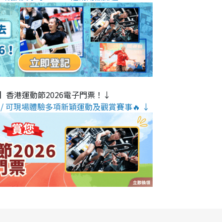
】香港運動節2026電子門票！↓
/ 可現場體驗多項新穎運動及觀賞賽事🔥 ↓