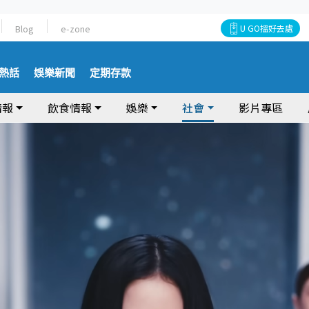
Blog
e-zone
U GO搵好去處
熱話
娛樂新聞
定期存款
情報
飲食情報
娛樂
社會
影片專區