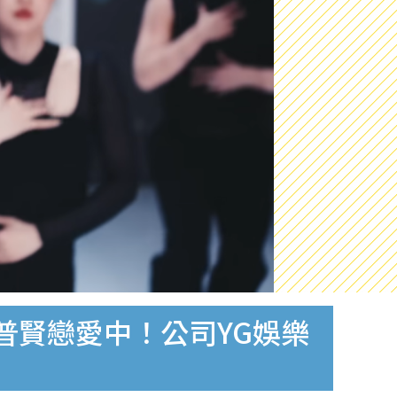
員安普賢戀愛中！公司YG娛樂