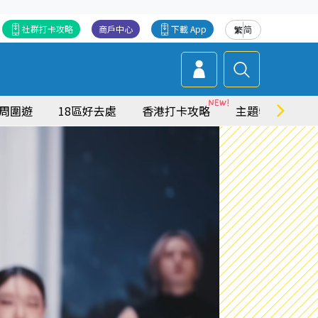
社群打卡攻略
商戶中心
下載 App
繁
简
周圍遊
18區好去處
香港打卡攻略
主題特集