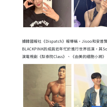
據韓國報社《Dispatch》報導稱，Jisoo和
BLACKPINK的成員近年忙於進行世界巡演，其
演電視劇《梨泰院Class》、《由美的細胞小