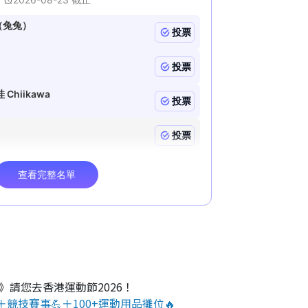
O》請您去香港運動節2026！
＋競技賽事💪＋100+運動用品攤位🔥