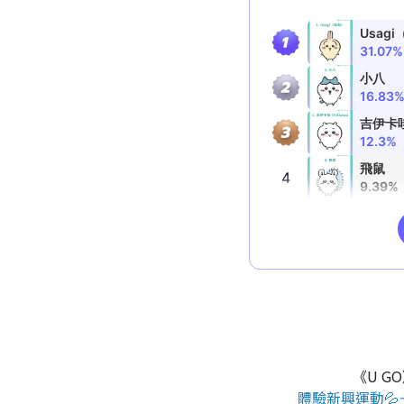
《U G
體驗新興運動💦