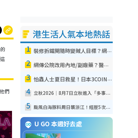
港生活人氣本地熱話
1
o的
裝修拆鐵閘隨時變賊人目標？網民揭2大關鍵用途：裝新式等於白裝？附新舊鐵閘分別
這
2
網傳公院改用內地/副廠藥？醫生拆解正副廠分別 揭4類人換藥隨時出事
3
怕蟲人士夏日救星！日本3COINS爆紅驅蟲神器$45起 1招「全程免觸碰」輕鬆搞定小強
4
認他們
立秋2026｜8月7日立秋進入「多事之秋」 3件事唔做得！專家教6招開運 清枱頭／銀包納氣接好運
5
颱風白海豚料周日襲浙江！經歷5次「眼牆置換」極罕見 成登陸內地最長途颱風
U GO 本週好去處