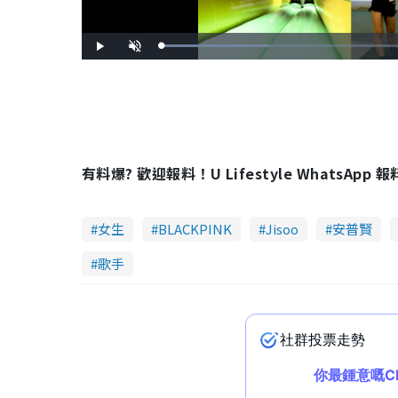
L
P
U
o
l
n
a
a
m
d
y
u
e
t
d
e
:
2
9
.
3
0
%
有料爆? 歡迎報料！U Lifestyle WhatsApp 
女生
BLACKPINK
Jisoo
安普賢
歌手