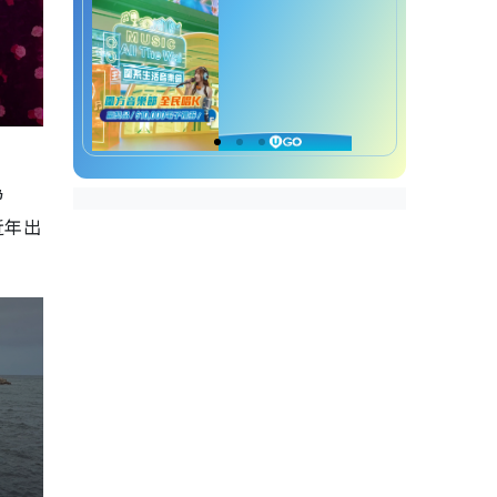
為
近年出