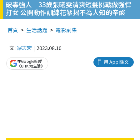
破毒強人｜33歲張曦雯清爽短髮挑戰做強悍
打女 公開動作訓練花絮揭不為人知的辛酸
首頁
生活話題
電影劇集
文:
羅志宏
2023.08.10
在Google追蹤
用 App 睇文
《UHK 港生活》