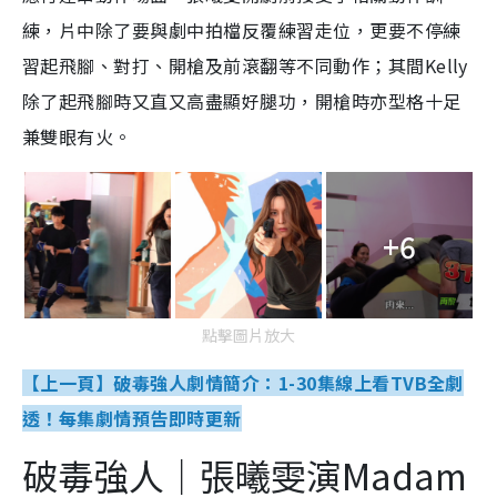
練，片中除了要與劇中拍檔反覆練習走位，更要不停練
習起飛腳、對打、開槍及前滾翻等不同動作；其間Kelly
除了起飛腳時又直又高盡顯好腿功，開槍時亦型格十足
兼雙眼有火。
+6
點擊圖片放大
【上一頁】破毒強人劇情簡介：1-30集線上看TVB全劇
透！每集劇情預告即時更新
破毒強人｜張曦雯演Madam