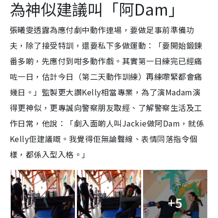
為神似建議叫「阿Dam」
張曦雯透露為應付劇中動作連場，要做足事前準備功
夫，除了接受特訓，還要私下多做運動：「要開始鍛鍊
番多啲，先應付到咁多動作戲。其實第一日練完已經痛
咗一日，估計今日（第二天動作訓練）再練嚟緊都會痛
幾日。」監製更大讚Kelly相當專業，為了演Madam演
得更神似，更專誠向警察朋友取經、了解警察生活及工
作日常，他說：「劇入面啲人叫Jackie做阿Dam，就係
Kelly佢建議嘅。我覺得佢無論聲線、表情同落指令個
樣，都係入型入格。」
+5