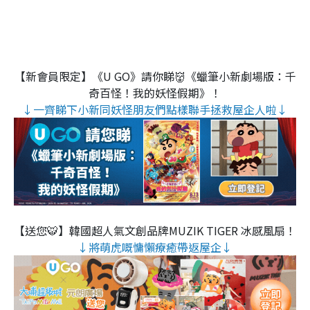
【新會員限定】《U GO》請你睇👹《蠟筆小新劇場版：千
奇百怪！我的妖怪假期》！
↓一齊睇下小新同妖怪朋友們點樣聯手拯救屋企人啦↓
【送您🐯】韓國超人氣文創品牌MUZIK TIGER 冰感風扇！
↓將萌虎嘅慵懶療癒帶返屋企↓