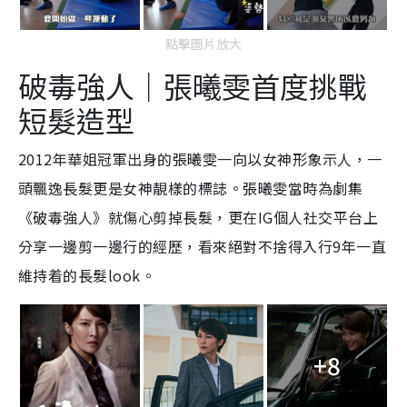
點擊圖片放大
破毒強人｜張曦雯首度挑戰
短髮造型
2012年華姐冠軍出身的張曦雯一向以女神形象示人，一
頭飄逸長髮更是女神靚樣的標誌。張曦雯當時為劇集
《破毒強人》就傷心剪掉長髮，更在IG個人社交平台上
分享一邊剪一邊行的經歷，看來絕對不捨得入行9年一直
維持着的長髮look。
+8