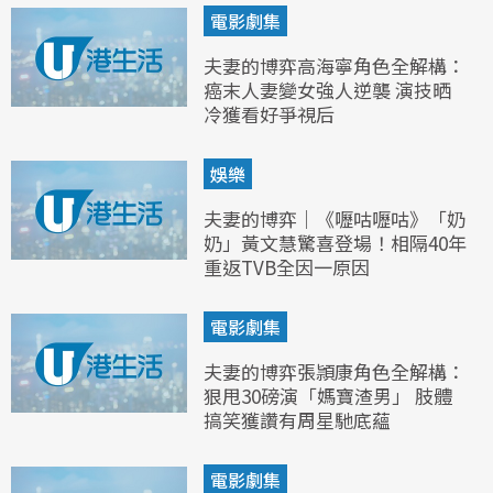
電影劇集
夫妻的博弈高海寧角色全解構：
癌末人妻變女強人逆襲 演技晒
冷獲看好爭視后
娛樂
夫妻的博弈｜《嚦咕嚦咕》「奶
奶」黃文慧驚喜登場！相隔40年
重返TVB全因一原因
電影劇集
夫妻的博弈張頴康角色全解構：
狠甩30磅演「媽寶渣男」 肢體
搞笑獲讚有周星馳底蘊
電影劇集