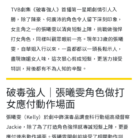
TVB劇集《破毒強人》首播第一星期劇情引人入
勝，除了陳豪、何廣沛的角色令人留下深刻印象，
女主角之一的張曦雯以清爽短髮上陣，挑戰做強悍
打女角色，同樣叫觀眾眼前一亮。現年33歲的張曦
雯，自華姐入行以來，一直都都以一頭長鬆示人，
盡現嫵媚女人味，這次狠心剪成短髮，更落力接受
特訓，背後都有不為人知的辛酸。
破毒強人｜張曦雯角色做打
女應付動作場面
張曦雯（Kelly）於劇中飾演毒品調查科行動組高級督察
Jackie，除了為了打造角色強悍感專誠短髮上陣，更要
應付連串動作場面。張曦雯開劇前接受了相關動作訓