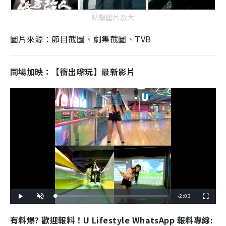
點擊圖片放大
圖片來源：節目截圖、劇集截圖、TVB
同場加映：【衝出嚟玩】最新影片
R
-
2:03
L
P
U
F
o
l
n
u
a
a
m
l
e
d
y
u
l
有料爆? 歡迎報料！U Lifestyle WhatsApp 報料專線:
e
t
s
d
e
c