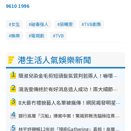
m
:
r
9610 1996
2
e
9
e
a
.
n
3
0
i
%
女生
破毒強人
張曦雯
TVB劇集
n
娛樂
電視劇
TVB
i
n
g
港生活人氣娛樂新聞
T
1
i
簡淑兒染金毛剪短頭髮氣質判若兩人！嚇壞老公麥大力都認唔出：「你做咩事？」
m
2
e
湯洛雯傳終於有好消息造人成功！兩大細節曝孕味極濃惹猜測：大肚婆先會咁！
3
8大最冇禮貌藝人名單被瘋傳！網民揭發明星真面目 一致數臭呢位係無品天花板？
4
銀行高層「沉船」爆案中案！驚揭邪教洗腦操控賣淫被吞600萬 幕後黑手講多錯多
5
林芊妤親解12年前「殘廁Gathering」真相！高層解約一句話重創尊嚴至今拒返TVB