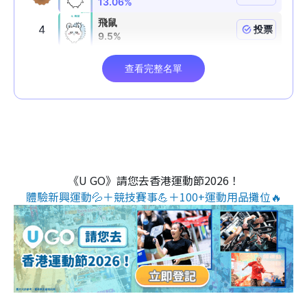
《U GO》請您去香港運動節2026！
體驗新興運動💦＋競技賽事💪＋100+運動用品攤位🔥