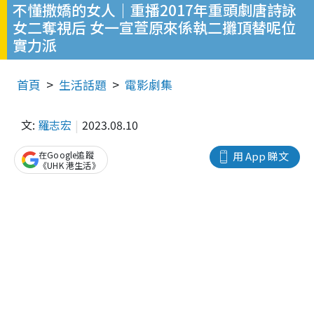
不懂撒嬌的女人｜重播2017年重頭劇唐詩詠
女二奪視后 女一宣萱原來係執二攤頂替呢位
實力派
首頁
生活話題
電影劇集
文:
羅志宏
2023.08.10
在Google追蹤
用 App 睇文
《UHK 港生活》