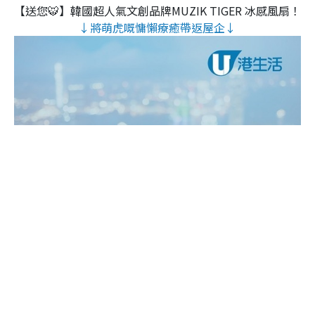
【送您🐯】韓國超人氣文創品牌MUZIK TIGER 冰感風扇！
↓將萌虎嘅慵懶療癒帶返屋企↓