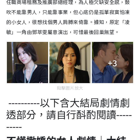
任職商場租務及推廣部總經理，為人極欠缺安全感，鼓
吹不能靠男人，只能靠事業，但心底仍是孤單寂寞怕凍
的小女人，很想找個男人肩膊來倚靠。據知，原定「凌
敏」一角由鄧萃雯屬意演出，可惜最後回巢無望。
+3
點擊圖片放大
----------以下含大結局劇情劇
透部分，請自行酙酌閱讀-----
-----