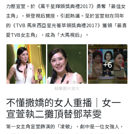
力壓宣萱，於《萬千星輝頒獎典禮2017》勇奪「最佳女
主角」，榮登視后寶座，引起熱議。至於宣萱就在同年
的《TVB 馬來西亞星光薈萃頒獎典禮2017》獲頒「最喜
愛TVB女主角」，成為「大馬視后」。
+6
點擊圖片放大
不懂撒嬌的女人重播｜女一
宣萱執二攤頂替鄧萃雯
第一女主角宣萱飾演的「凌敏」，劇中是一位女強人，