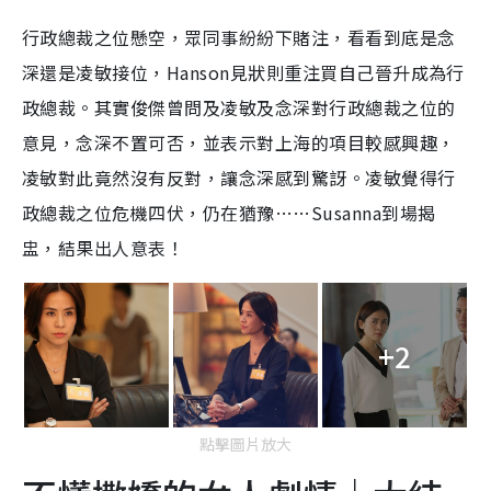
行政總裁之位懸空，眾同事紛紛下賭注，看看到底是念
深還是凌敏接位，Hanson見狀則重注買自己晉升成為行
政總裁。其實俊傑曾問及凌敏及念深對行政總裁之位的
意見，念深不置可否，並表示對上海的項目較感興趣，
凌敏對此竟然沒有反對，讓念深感到驚訝。凌敏覺得行
政總裁之位危機四伏，仍在猶豫……Susanna到場揭
盅，結果出人意表！
+2
點擊圖片放大