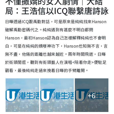
不懂撒嬌的女人劇情｜大結
局：王浩信以ICQ聯繫唐詩詠
日暉透過ICQ跟禹勤對話，可是原來是純純找來Hanson
破解禹勤密碼代之。純純遇到有甚麼不明白都問
Hanson，最初Hanson認為自己怎樣解釋純純也不會明
白，可是在純純的嬌嗲神功下，Hanson也知無不言，言
無不盡，他倆的距離也越來越近。兩年時間飛逝，日暉
於街頭閒逛，聽到有街頭藝人在演唱<陪着你走>便駐足
觀看，最後純純走過來挽着日暉的手臂離開。
+6