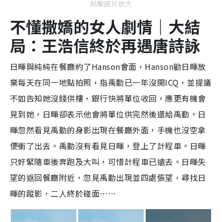
點擊圖片放大
不懂撒嬌的女人劇情｜大結
局：王浩信終於再遇唐詩詠
日暉與純純在餐廳約了Hanson會面，Hanson勸日暉放
棄每天在同一地點拍照，指禹勤已一年沒開ICQ，並提議
不如告知她沒錢供樓，銀行快將單位收回，應更有機會
見到她，日暉卻表示他會將單位供完然後還給禹勤。日
暉忽然看見禹勤的身影出現在餐廳外面，手機也沒空拿
便衝了出去。禹勤沒有看見日暉，登上了計程車。日暉
只好緊隨車後奔跑及大叫，可惜計程車已遠去。日暉失
望的返回餐廳附近，忽見禹勤出現並四處張望，尋找日
暉的蹤影，二人終於碰面……