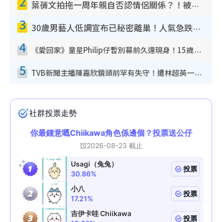
2
葉蒨文拍拖一周年親自否認情侶關係？！被質疑感情造假竟稱GM「普通同事」
3
30歲男藝人低調宣布已秘密離巢！人氣急跌變失蹤人口︰「這幾年過得並不容易」
4
《愛回家》童星Philip仔暫別幕前久違現身！15歲近況暴風長高蛻變帥氣少男
5
TVB新聞主播陳嘉欣鏡頭前罕有失守！遭林超英一句說話突襲嚇親當場大笑