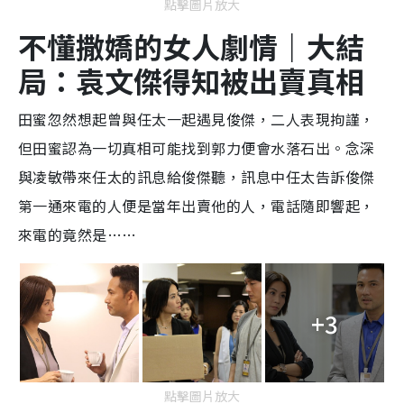
點擊圖片放大
不懂撒嬌的女人劇情｜大結
局：袁文傑得知被出賣真相
田蜜忽然想起曾與任太一起遇見俊傑，二人表現拘謹，
但田蜜認為一切真相可能找到郭力便會水落石出。念深
與凌敏帶來任太的訊息給俊傑聽，訊息中任太告訴俊傑
第一通來電的人便是當年出賣他的人，電話隨即響起，
來電的竟然是……
+3
點擊圖片放大