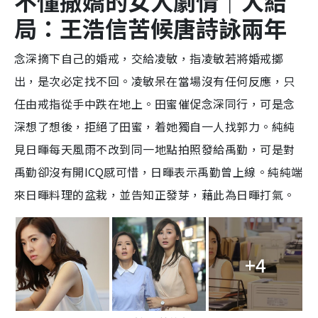
不懂撒嬌的女人劇情｜大結
局：王浩信苦候唐詩詠兩年
念深摘下自己的婚戒，交給凌敏，指凌敏若將婚戒擲
出，是次必定找不回。凌敏呆在當場沒有任何反應，只
任由戒指從手中跌在地上。田蜜催促念深同行，可是念
深想了想後，拒絕了田蜜，着她獨自一人找郭力。純純
見日暉每天風雨不改到同一地點拍照發給禹勤，可是對
禹勤卻沒有開ICQ感可惜，日暉表示禹勤曾上線。純純端
來日暉料理的盆栽，並告知正發芽，藉此為日暉打氣。
+4