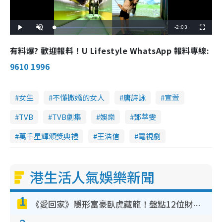
R
-
2:03
L
P
U
F
o
l
n
u
a
a
m
l
e
d
y
u
l
有料爆? 歡迎報料！U Lifestyle WhatsApp 報料專線:
e
t
s
d
e
c
m
:
r
9610 1996
2
e
9
e
a
.
n
3
0
i
%
女生
不懂撒嬌的女人
唐詩詠
宣萱
n
TVB
TVB劇集
娛樂
鄧萃雯
i
n
萬千星輝頒獎典禮
王浩信
電視劇
g
T
港生活人氣娛樂新聞
i
m
1
《愛回家》隱形富豪臥虎藏龍！盤點12位財氣逼人的有錢藝人：呢位靚女3億身家唔憂做
e