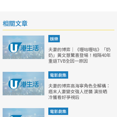
相關文章
娛樂
夫妻的博弈｜《嚦咕嚦咕》「奶
奶」黃文慧驚喜登場！相隔40年
重返TVB全因一原因
電影劇集
夫妻的博弈高海寧角色全解構：
癌末人妻變女強人逆襲 演技晒
冷獲看好爭視后
電影劇集