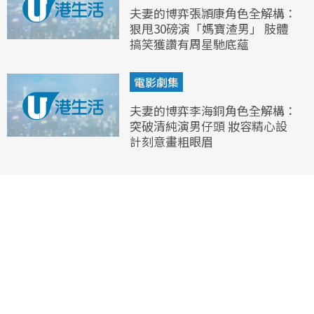
夫妻的博弈張頴康角色全解構：
狠甩30磅演「媽寶渣男」 肢體
搞笑獲讚有周星馳底蘊
電影劇集
夫妻的博弈李海銅角色全解構：
突破清純演男仔頭 妝容精心設
計刻意畫粗眼眉