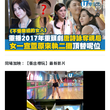
同場加映：【衝出嚟玩】最新影片