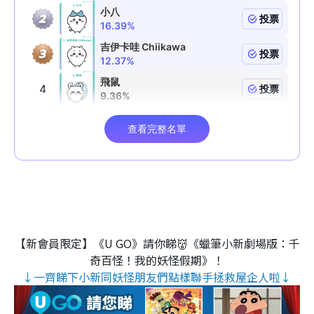
【新會員限定】《U GO》請你睇👹《蠟筆小新劇場版：千
奇百怪！我的妖怪假期》！
↓一齊睇下小新同妖怪朋友們點樣聯手拯救屋企人啦↓