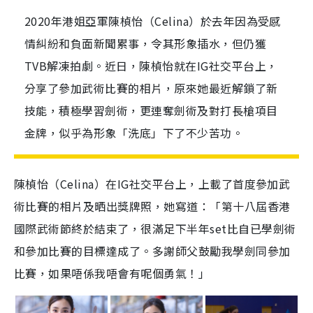
2020年港姐亞軍陳楨怡（Celina）於去年因為受感
情糾紛和負面新聞累事，令其形象插水，但仍獲
TVB解凍拍劇。近日，陳楨怡就在IG社交平台上，
分享了參加武術比賽的相片，原來她最近解鎖了新
技能，積極學習劍術，更連奪劍術及對打長槍項目
金牌，似乎為形象「洗底」下了不少苦功。
陳楨怡（Celina）在IG社交平台上，上載了首度參加武
術比賽的相片及晒出獎牌照，她寫道：「第十八屆香港
國際武術節終於結束了，很滿足下半年set比自已學劍術
和參加比賽的目標達成了。多謝師父鼓勵我學劍同參加
比賽，如果唔係我唔會有呢個勇氣！」