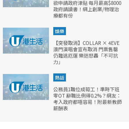
欲申請政府津貼 每月最高$8000
政府請讀書！網上創業/物理治
療都有份
娛樂
【突發取消】COLLAR × 4EVE
澳門演唱會宣布取消 門票售罄
仍難逃厄運 樂迷怒轟「不可抗
力」
熱話
公務員1職位成筍工！準時下班
零OT 辭職比例得0.2%？網友：
考入政府都唔容易！附最新教師
薪酬表