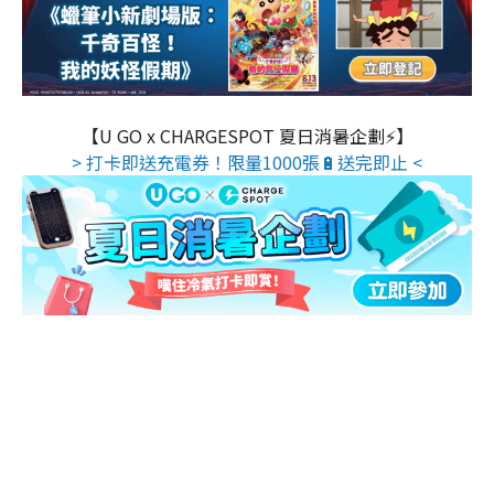
【U GO x CHARGESPOT 夏日消暑企劃⚡】
> 打卡即送充電券！限量1000張🔋送完即止 <