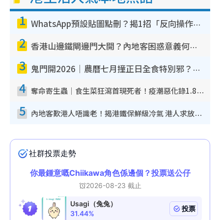
1
WhatsApp預設貼圖點刪？揭1招「反向操作」還原簡潔介面 附3步實測教學
2
香港山邊鐵閘邊門大開？內地客困惑意義何在！網民神回覆：呢種叫法理性防禦
3
鬼門開2026｜農曆七月撞正日全食特別邪？專家警告切忌做一事！揭4大禁忌+2招保平安
4
奪命寄生蟲｜食生菜狂瀉首現死者！疫潮惡化錄1.8萬宗病例 揭洗菜3大謬誤
5
內地客歎港人唔識老！揭港鐵保鮮級冷氣 港人求放過：咪投訴