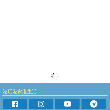
港玩港食港生活