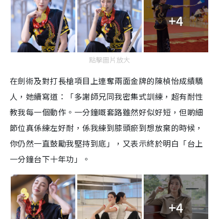
+4
點擊圖片放大
在劍術及對打長槍項目上連奪兩面金牌的陳楨怡成績驕
人，她續寫道：「多謝師兄同我密集式訓練，超有耐性
教我每一個動作。一分鐘嘅套路雖然好似好短，但啲細
節位真係練左好耐，係我練到膝頭瘀到想放棄的時候，
你仍然一直鼓勵我堅持到底」，又表示終於明白「台上
一分鐘台下十年功」。
+4