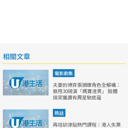
相關文章
電影劇集
夫妻的博弈張頴康角色全解構：
狠甩30磅演「媽寶渣男」 肢體
搞笑獲讚有周星馳底蘊
熱話
再培訓津貼熱門課程︱港人失業