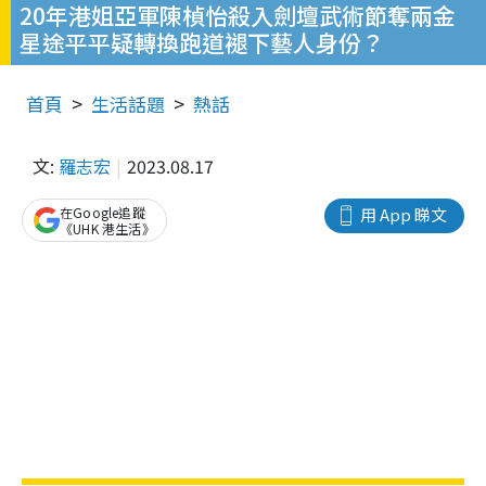
20年港姐亞軍陳楨怡殺入劍壇武術節奪兩金
星途平平疑轉換跑道褪下藝人身份？
首頁
生活話題
熱話
文:
羅志宏
2023.08.17
在Google追蹤
用 App 睇文
《UHK 港生活》