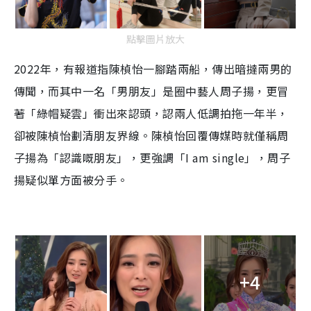
點擊圖片放大
2022年，有報道指陳楨怡一腳踏兩船，傳出暗撻兩男的
傳聞，而其中一名「男朋友」是圈中藝人周子揚，更冒
著「綠帽疑雲」衝出來認頭，認兩人低調拍拖一年半，
卻被陳楨怡劃清朋友界線。陳楨怡回覆傳媒時就僅稱周
子揚為「認識嘅朋友」，更強調「I am single」，周子
揚疑似單方面被分手。
+4