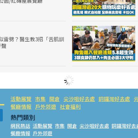
風公園/紅磚屋展覽廳
似雷劈？醫生教3招「舌肌訓
鼾聲
活動展覽
市集
開倉
尖沙咀好去處
銅鑼灣好去處
餐廳情報
戶外郊遊
社會福利
熱門類別
網民熱話
活動展覽
市集
開倉
尖沙咀好去處
銅鑼灣好去
餐廳情報
戶外郊遊