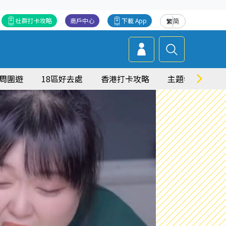
社群打卡攻略
商戶中心
下載 App
繁
简
周圍遊
18區好去處
香港打卡攻略
主題特集