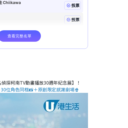
名偵探柯南TV動畫播放30週年紀念展】！
30位角色同框📸＋原創限定感謝劇場🍿