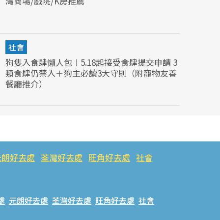
灣商場/戲院/K房推薦
社會
狗隻入食肆懶人包︱5.18起接受食肆提交申請 3
類食肆仍禁入＋狗主必讀3大守則（附寵物友善
餐廳推介）
元朗好去處
荃灣好去處
旺角好去處
社會
處
元朗好去處
荃灣好去處
旺角好去處
社會