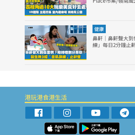
Place市集/嶺南
健康
鼻鼾｜鼻鼾聲大到
練」每日2分鐘止
港玩港食港生活