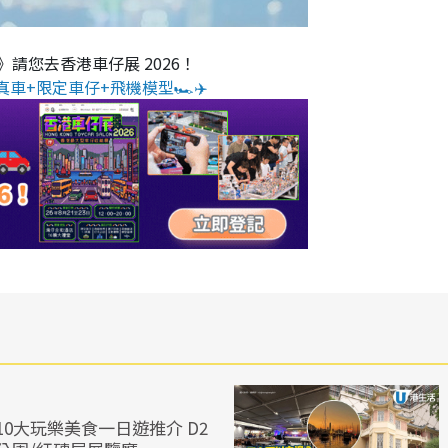
O》請您去香港車仔展 2026！
真車+限定車仔+飛機模型🏎️✈️
0大玩樂美食一日遊推介 D2