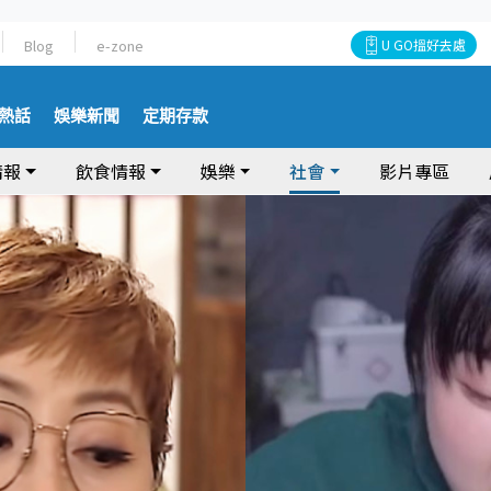
Blog
e-zone
U GO搵好去處
熱話
娛樂新聞
定期存款
情報
飲食情報
娛樂
社會
影片專區