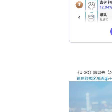
《U GO》請您去【
還原經典名場面📹＋