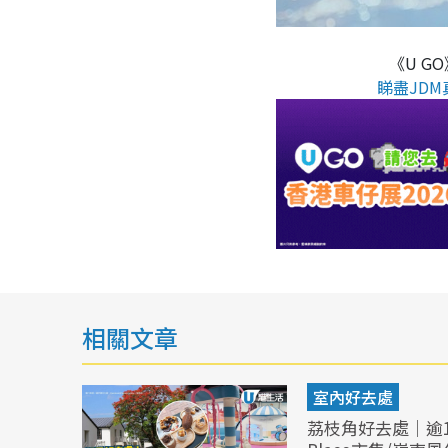
《U G
睇盡JDM
相關文章
室內好去處
荔枝角好去處｜逾1