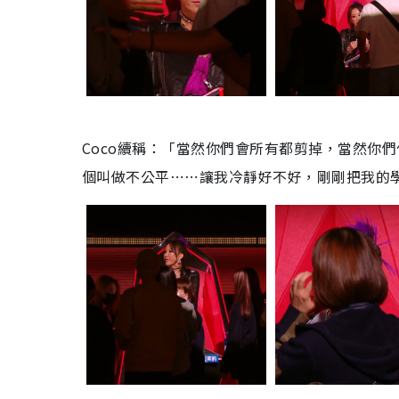
Coco續稱：「當然你們會所有都剪掉，當然你
個叫做不公平⋯⋯讓我冷靜好不好，剛剛把我的