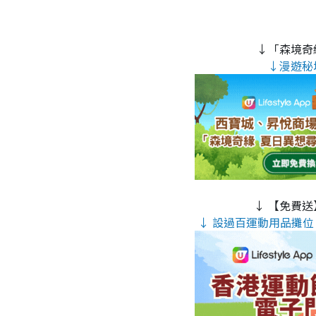
↓「森境奇
↓漫遊秘
↓ 【免費送
↓ 設過百運動用品攤位 