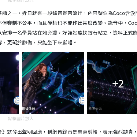
師之一，近日就有一段錄音聲帶流出，內容疑似為Coco含淚
但賽制不公平，而且導師也不能作出甚麼改變。錄音中，Coc
以安排一名學員站在她旁邊，好讓她能扶撐著站立，豈料正式
撐，更礙於腳傷，只能坐下來獻唱。
+2
點擊圖片放大
音》就發出聲明回應，稱網傳錄音是惡意剪輯，表示強烈譴責