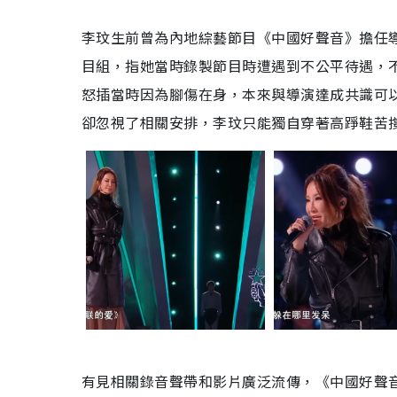
李玟生前曾為內地綜藝節目《中國好聲音》擔任導
目組，指她當時錄製節目時遭遇到不公平待遇，不
怒插當時因為腳傷在身，本來與導演達成共識可
卻忽視了相關安排，李玟只能獨自穿著高踭鞋苦
有見相關錄音聲帶和影片廣泛流傳，《中國好聲