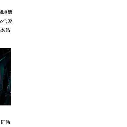
鬧爆節
o含淚
錄製時
，同時