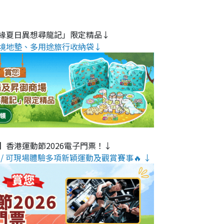
緣夏日異想尋龍記」限定精品↓
境地墊、多用途旅行收納袋↓
】香港運動節2026電子門票！↓
/ 可現場體驗多項新穎運動及觀賞賽事🔥 ↓