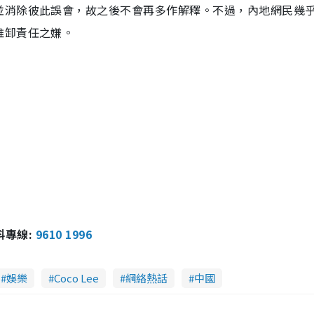
並消除彼此誤會，故之後不會再多作解釋。不過，內地網民幾
推卸責任之嫌。
報料專線:
9610 1996
娛樂
Coco Lee
網絡熱話
中國