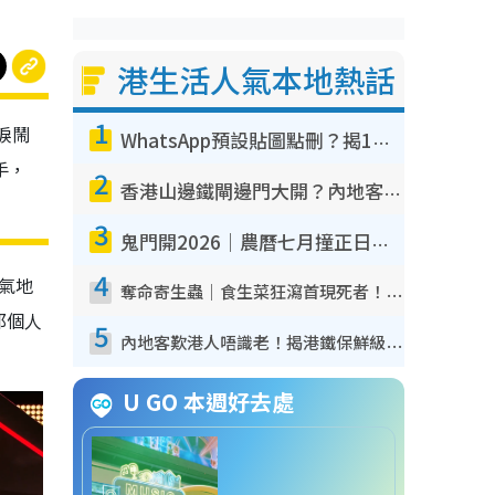
港生活人氣本地熱話
1
淚鬧
WhatsApp預設貼圖點刪？揭1招「反向操作」還原簡潔介面 附3步實測教學
手，
2
香港山邊鐵閘邊門大開？內地客困惑意義何在！網民神回覆：呢種叫法理性防禦
3
鬼門開2026｜農曆七月撞正日全食特別邪？專家警告切忌做一事！揭4大禁忌+2招保平安
4
氣地
奪命寄生蟲｜食生菜狂瀉首現死者！疫潮惡化錄1.8萬宗病例 揭洗菜3大謬誤
那個人
5
內地客歎港人唔識老！揭港鐵保鮮級冷氣 港人求放過：咪投訴
U GO 本週好去處