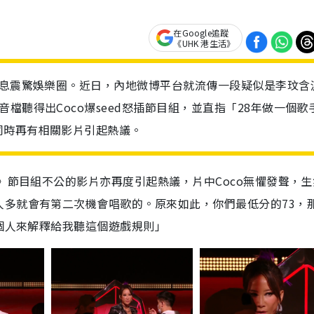
在Google追蹤
《UHK 港生活》
消息震驚娛樂圈。近日，內地微博平台就流傳一段疑似是李玟含
檔聽得出Coco爆seed怒插節目組，並直指「28年做一個歌
同時再有相關影片引起熱議。
》節目組不公的影片亦再度引起熱議，片中Coco無懼發聲，生
人多就會有第二次機會唱歌的。原來如此，你們最低分的73，
一個人來解釋給我聽這個遊戲規則」