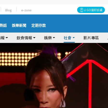
Blog
e-zone
U GO搵好去處
熱話
娛樂新聞
定期存款
情報
飲食情報
娛樂
社會
影片專區