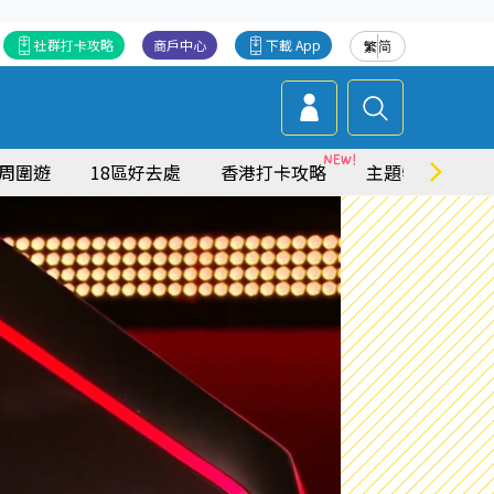
社群打卡攻略
商戶中心
下載 App
繁
简
周圍遊
18區好去處
香港打卡攻略
主題特集