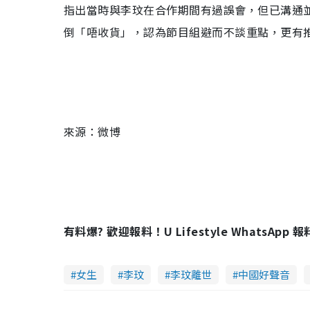
指出當時與李玟在合作期間有過誤會，但已溝通
倒「唔收貨」，認為節目組避而不談重點，更有
來源：微博
有料爆? 歡迎報料！U Lifestyle WhatsApp 
女生
李玟
李玟離世
中國好聲音