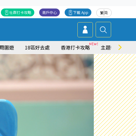
社群打卡攻略
商戶中心
下載 App
繁
简
周圍遊
18區好去處
香港打卡攻略
主題特集