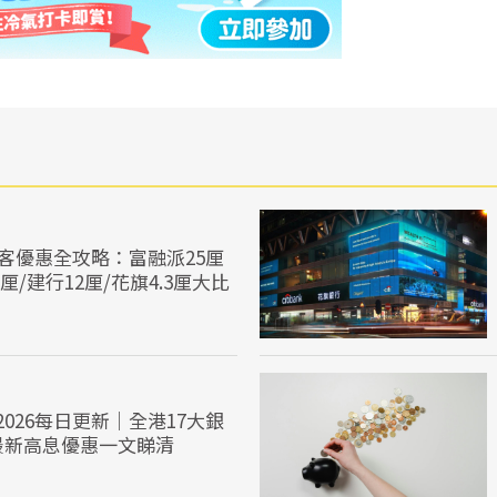
新客優惠全攻略：富融派25厘
厘/建行12厘/花旗4.3厘大比
026每日更新｜全港17大銀
最新高息優惠一文睇清