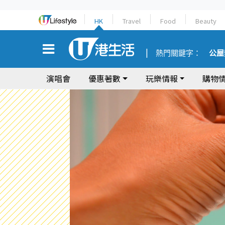
HK
Travel
Food
Beauty
熱門關鍵字：
公屋
演唱會
優惠著數
玩樂情報
購物