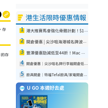
港生活限時優惠情報
1
，存
港大推賽馬會強化骨骼計劃！$100骨質密度X光檢查 完成免費運動訓練送超市禮券！附參加資格
2
開倉優惠 | 尖沙咀海港城名牌波鞋開倉低至1折！On鞋$899起／Joy&Peace鞋履$98起
3
豐澤優惠勁減低至44折！Mac mini/iPhone17Pro大減價！廚房家電$220起
月的存
4
開倉優惠｜尖沙咀名牌行李箱開倉低至4折！一連5日 American Tourister/ace./Hallmark $200起！
5
廚具開倉｜特福Tefal廚具/家電開倉低至3折！$220起買平底鍋/炒鑊/湯煲！電飯煲/吸塵機/燙斗$418起
U GO 本週好去處