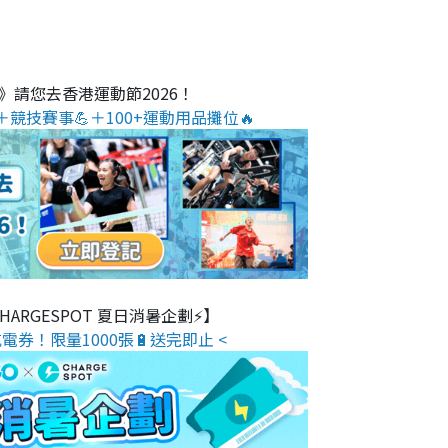
O》請您去香港運動節2026！
＋競技賽事💪＋100+運動用品攤位🔥
 CHARGESPOT 夏日消暑企劃⚡】
電券！限量1000張🔋送完即止 <