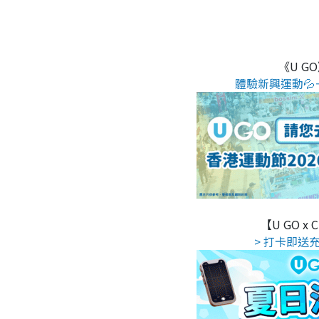
《U G
體驗新興運動💦
【U GO x
> 打卡即送充