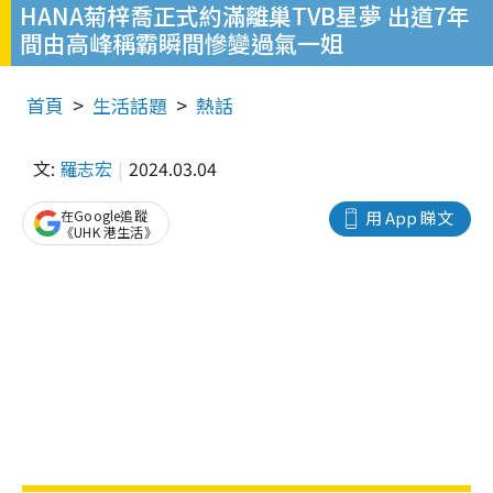
HANA菊梓喬正式約滿離巢TVB星夢 出道7年
間由高峰稱霸瞬間慘變過氣一姐
首頁
生活話題
熱話
文:
羅志宏
2024.03.04
在Google追蹤
用 App 睇文
《UHK 港生活》