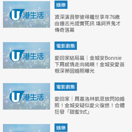
娛樂
資深演員黎彼得離世享年76歲
由鍾志光證實死訊 填詞界鬼才
傳奇落幕
電影劇集
愛回家結局篇｜金城安Bonnie
下周感情走向揭曉！金城安愛苗
根深蒂固婚照曝光
電影劇集
愛回家｜周嘉洛林凱恩放閃拍婚
照！金城安疑似愛火復燃！合體
狂發「甜蜜9式」
娛樂