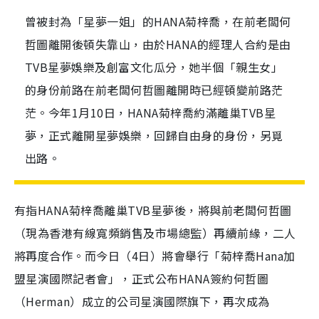
曾被封為「星夢一姐」的HANA菊梓喬，在前老闆何
哲圖離開後頓失靠山，由於HANA的經理人合約是由
TVB星夢娛樂及創富文化瓜分，她半個「親生女」
的身份前路在前老闆何哲圖離開時已經頓變前路茫
茫。今年1月10日，HANA菊梓喬約滿離巢TVB星
夢，正式離開星夢娛樂，回歸自由身的身份，另覓
出路。
有指HANA菊梓喬離巢TVB星夢後，將與前老闆何哲圖
（現為香港有線寬頻銷售及市場總監）再續前緣，二人
將再度合作。而今日（4日）將會舉行「菊梓喬Hana加
盟星演國際記者會」，正式公布HANA簽約何哲圖
（Herman）成立的公司星演國際旗下，再次成為