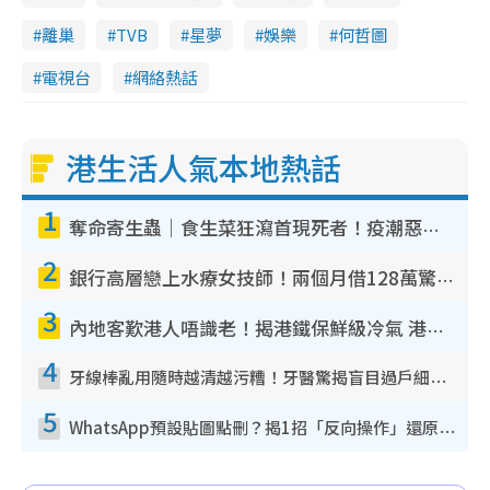
離巢
TVB
星夢
娛樂
何哲圖
電視台
網絡熱話
港生活人氣本地熱話
1
奪命寄生蟲｜食生菜狂瀉首現死者！疫潮惡化錄1.8萬宗病例 揭洗菜3大謬誤
2
銀行高層戀上水療女技師！兩個月借128萬驚覺「沉船」沉落火海 揭背後疑似邪教操控賣淫
3
內地客歎港人唔識老！揭港鐵保鮮級冷氣 港人求放過：咪投訴
4
牙線棒亂用隨時越清越污糟！牙醫驚揭盲目過戶細菌恐致蛀牙：呢種先係日常真保養
5
WhatsApp預設貼圖點刪？揭1招「反向操作」還原簡潔介面 附3步實測教學