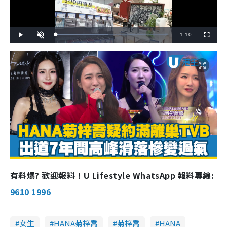
R
-
1:10
L
P
U
F
o
l
n
u
a
a
m
l
e
d
y
u
l
e
t
s
d
e
c
m
:
r
4
e
6
e
a
.
n
2
9
i
%
n
i
n
g
T
有料爆? 歡迎報料！U Lifestyle WhatsApp 報料專線:
i
9610 1996
m
e
女生
HANA菊梓喬
菊梓喬
HANA