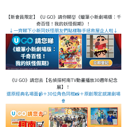
【新會員限定】《U GO》請你睇👹《蠟筆小新劇場版：千
奇百怪！我的妖怪假期》！
↓一齊睇下小新同妖怪朋友們點樣聯手拯救屋企人啦↓
《U GO》請您去【名偵探柯南TV動畫播放30週年紀念
展】！
還原經典名場面📹＋30位角色同框📸＋原創限定感謝劇場
🍿