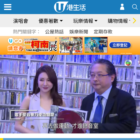
演唱會
優惠著數
玩樂情報
購物情報
熱門關鍵字：
公屋熱話
娛樂新聞
定期存款