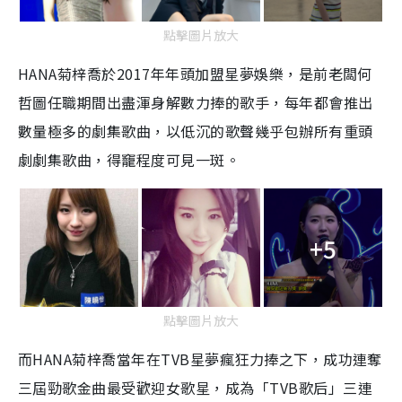
點擊圖片放大
HANA菊梓喬於2017年年頭加盟星夢娛樂，是前老闆何
哲圖任職期間出盡渾身解數力捧的歌手，每年都會推出
數量極多的劇集歌曲，以低沉的歌聲幾乎包辦所有重頭
劇劇集歌曲，得竉程度可見一斑。
+5
點擊圖片放大
而HANA菊梓喬當年在TVB星夢瘋狂力捧之下，成功連奪
三屆勁歌金曲最受歡迎女歌星，成為「TVB歌后」三連