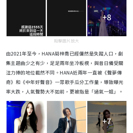
+8
點擊圖片放大
由2021年至今，HANA菊梓喬已經儼然是失蹤人口，劇
集主題曲少之有少，足足兩年坐冷板櫈，與昔日備受關
注力捧的地位截然不同。
HANA近兩年一直被《聲夢傳
奇》和《中年好聲音》一眾歌手瓜分工作量，導致曝光
率大跌，人氣聲勢大不如前，更被指是「過氣一姐」。
+7