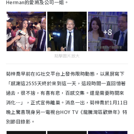
Herman的愛將及公司一姐。
+8
點擊圖片放大
菊梓喬早前在IG社交平台上發佈限時動態，以黑屏寫下
「感謝這2555天終於來到這一天，這段時間一直回憶著
過去，很不捨，有喜有悲，百感交集。還是需要時間來
消化…」，正式宣佈離巢。消息一出，菊梓喬於1月
11日
晚上
驚喜現身另一電視台HOY TV《龍騰灣區歡樂年》特
別節目錄影。