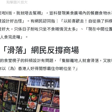
點擊圖片放大
佢咁X街，我就唔去幫襯」，豈料發現美食廣場內的餐廳食物水
櫈設計好古怪」。有網民認同指：「以前喜歡去！自從換了斜
常好大，只係日子耐咗只坐不食嘅情況太多」、「現在中間位
等人食完走囉」。
「滑落」網民反撐商場
內的食堂櫈子的斜傾設計有問題，「隻腳離地人就會滑落，又放
你以（為）香港人好得閒想霸住你啲位坐？」