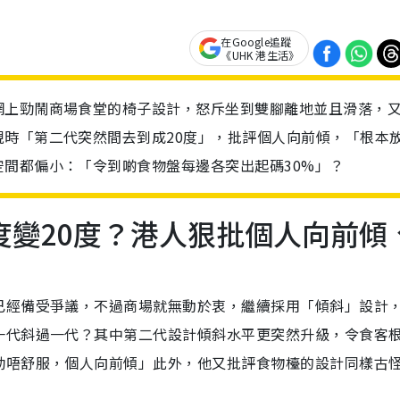
在Google追蹤
《UHK 港生活》
網上勁鬧商場食堂的椅子設計，怒斥坐到雙腳離地並且滑落，
時「第二代突然間去到成20度」，批評個人向前傾，「根本
間都偏小：「令到啲食物盤每邊各突出起碼30%」？
度變20度？港人狠批個人向前傾
已經備受爭議，不過商場就無動於衷，繼續採用「傾斜」設計
一代斜過一代？其中第二代設計傾斜水平更突然升級，令食客
勁唔舒服，個人向前傾」此外，他又批評食物檯的設計同樣古