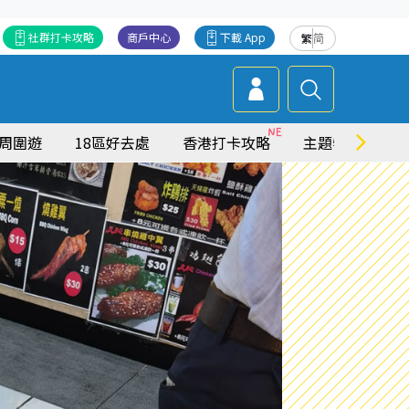
社群打卡攻略
商戶中心
下載 App
繁
简
周圍遊
18區好去處
香港打卡攻略
主題特集