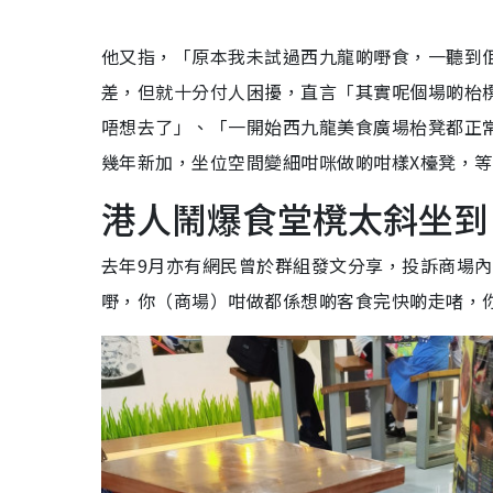
他又指，「原本我未試過西九龍啲嘢食，一聽到
差，但就十分付人困擾，直言「其實呢個場啲枱
唔想去了」、「一開始西九龍美食廣場枱凳都正
幾年新加，坐位空間變細咁咪做啲咁樣X檯凳，
港人鬧爆食堂櫈太斜坐到
去年9月亦有網民曾於群組發文分享，投訴商場
嘢，你（商場）咁做都係想啲客食完快啲走啫，