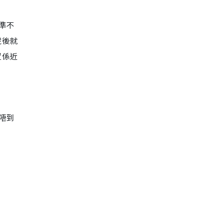
準不
櫈後就
置係近
唔到