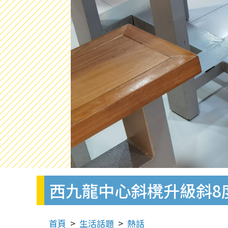
西九龍中心斜櫈升級斜8
首頁
生活話題
熱話