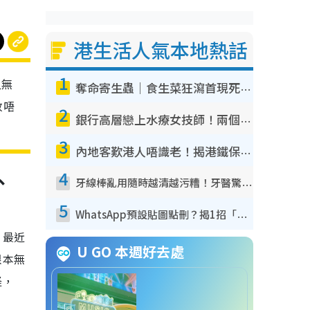
港生活人氣本地熱話
1
又無
奪命寄生蟲｜食生菜狂瀉首現死者！疫潮惡化錄1.8萬宗病例 揭洗菜3大謬誤
放唔
2
銀行高層戀上水療女技師！兩個月借128萬驚覺「沉船」沉落火海 揭背後疑似邪教操控賣淫
3
內地客歎港人唔識老！揭港鐵保鮮級冷氣 港人求放過：咪投訴
、
4
牙線棒亂用隨時越清越污糟！牙醫驚揭盲目過戶細菌恐致蛀牙：呢種先係日常真保養
5
WhatsApp預設貼圖點刪？揭1招「反向操作」還原簡潔介面 附3步實測教學
，最近
U GO 本週好去處
根本無
怪，