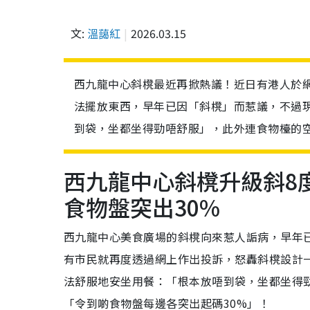
文:
溫藹紅
2026.03.15
西九龍中心斜櫈最近再掀熱議！近日有港人於
法擺放東西，早年已因「斜櫈」而惹議，不過現
到袋，坐都坐得勁唔舒服」，此外連食物檯的空
西九龍中心斜櫈升級斜8
食物盤突出30%
西九龍中心美食廣場的斜櫈向來惹人詬病，早年
有市民就再度透過網上作出投訴，怒轟斜櫈設計
法舒服地安坐用餐：「根本放唔到袋，坐都坐得
「令到啲食物盤每邊各突出起碼30%」！