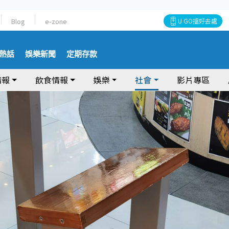
Blog
e-zone
U GO搵好去處
熱話
娛樂新聞
定期存款
情報
飲食情報
娛樂
社會
影片專區