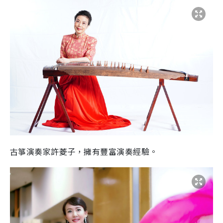
古箏演奏家許菱子，擁有豐富演奏經驗。