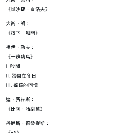
《悼沙捷．查洛夫》
大衛．朗：
《按下 鬆開》
祖伊．勒夫：
《一群幼鳥》
I. 吵鬧
II. 獨自在冬日
III. 遙遠的回憶
達．費赫斯：
《比莉．哈樂黛》
丹尼斯．德桑提斯：
《+8》