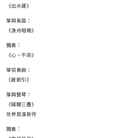
《出水蓮》
箏與長笛：
《漁舟唱晚》
獨奏：
《心‧不染》
箏協奏曲：
《蒼歌引》
箏與豎琴：
《陽關三疊》
世界首演新作
獨奏：