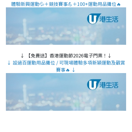
體驗新興運動💦＋競技賽事💪＋100+運動用品攤位🔥
↓ 【免費送】香港運動節2026電子門票！↓
↓ 設過百運動用品攤位 / 可現場體驗多項新穎運動及觀賞
賽事🔥 ↓