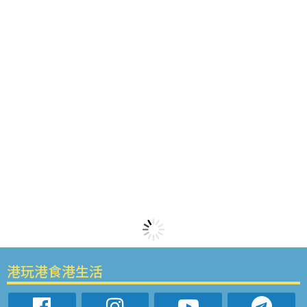
港玩港食港生活