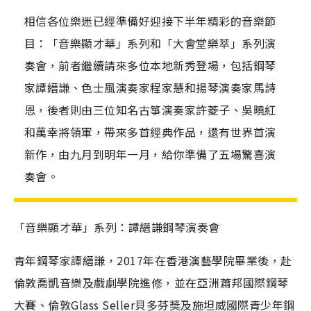
相信各位樂迷已經準備好迎接下半年精彩的音樂節
目：「音樂顯才華」系列和「大會堂樂萃」系列演
奏會，前者繼續請來多位本地新秀登場，包括鋼琴
家譚縉謙、色士風演奏家程家慧和揚琴演奏家馬詩
恩，後者則由三位知名古箏演奏家許菱子、吳曉紅
和萬幸將領軍，帶來多首經典作品，還有世界首演
新作，由九月到明年一月，給你準備了五場驚喜演
奏會。
「音樂顯才華」系列：譚縉謙鋼琴演奏會
青年鋼琴家譚縉謙，2017年在香港演藝學院畢業後，赴
倫敦喬凱音樂及戲劇學院進修，並在亞洲蕭邦國際鋼琴
大賽、倫敦Glass Seller貝多芬獎及施坦威國際青少年鋼