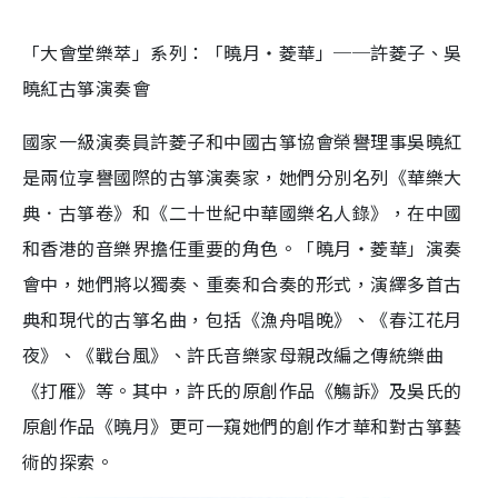
「大會堂樂萃」系列：「曉月‧菱華」──許菱子、吳
曉紅古箏演奏會
國家一級演奏員許菱子和中國古箏協會榮譽理事吳曉紅
是兩位享譽國際的古箏演奏家，她們分別名列《華樂大
典．古箏卷》和《二十世紀中華國樂名人錄》，在中國
和香港的音樂界擔任重要的角色。「曉月‧菱華」演奏
會中，她們將以獨奏、重奏和合奏的形式，演繹多首古
典和現代的古箏名曲，包括《漁舟唱晚》、《春江花月
夜》、《戰台風》、許氏音樂家母親改編之傳統樂曲
《打雁》等。其中，許氏的原創作品《觴訴》及吳氏的
原創作品《曉月》更可一窺她們的創作才華和對古箏藝
術的探索。