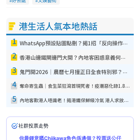
好去處
文娛藝術
港生活人氣本地熱話
1
WhatsApp預設貼圖點刪？揭1招「反向操作」還原簡潔介面 附3步實測教學
2
香港山邊鐵閘邊門大開？內地客困惑意義何在！網民神回覆：呢種叫法理性防禦
3
鬼門開2026｜農曆七月撞正日全食特別邪？專家警告切忌做一事！揭4大禁忌+2招保平安
4
奪命寄生蟲｜食生菜狂瀉首現死者！疫潮惡化錄1.8萬宗病例 揭洗菜3大謬誤
5
內地客歎港人唔識老！揭港鐵保鮮級冷氣 港人求放過：咪投訴