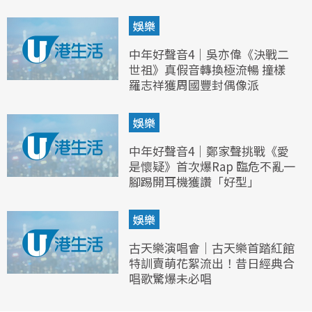
娛樂
中年好聲音4｜吳亦偉《決戰二
世祖》真假音轉換極流暢 撞樣
羅志祥獲周國豐封偶像派
娛樂
中年好聲音4｜鄭家聲挑戰《愛
是懷疑》首次爆Rap 臨危不亂一
腳踢開耳機獲讚「好型」
娛樂
古天樂演唱會｜古天樂首踏紅館
特訓賣萌花絮流出！昔日經典合
唱歌驚爆未必唱