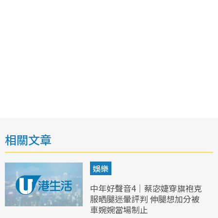
相關文章
娛樂
中年好聲音4｜蔡宓婕穿旗袍克
服晒腿迷暈評判 伸腿想加分被
車婉婉當場制止