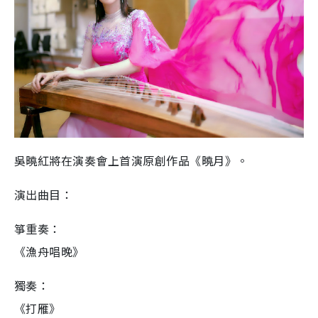
吳曉紅將在演奏會上首演原創作品《曉月》。
演出曲目：
箏重奏：
《漁舟唱晚》
獨奏：
《打雁》