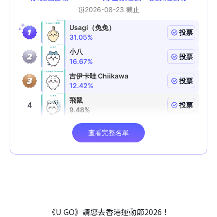
《U GO》請您去香港運動節2026！