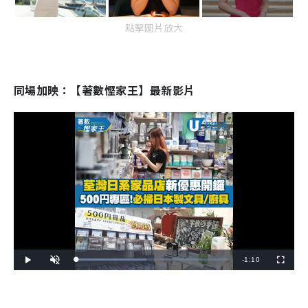
點擊圖片放大
同場加映：【著數慳家王】最新影片
R
-
1:10
L
P
U
F
o
l
n
u
a
a
m
l
e
d
y
u
l
e
t
s
d
e
c
m
:
r