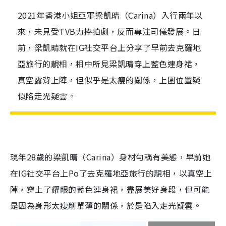
2021年香港小姐亞軍梁凱晴（Carina）入行兩年以
來，未見受TVB力捧拍劇，反而專注司儀發展。日
前，梁凱晴就在IG社交平台上分享了早前去克羅地
亞旅行的靚相，相中所見梁凱晴穿上藍色連身裙，
真空露背上陣，但似乎是太瘦的關係，上圍位置疑
似陷走光疑雲。
現年28歲的梁凱晴（Carina）身材勻稱有美態，早前她
在IG社交平台上Po了去克羅地亞旅行的靚相，以真空上
陣，穿上了耀眼的藍色連身裙，盡展美好身段，但可能
是因為身形太瘦削單薄的關係，於是陷入走光疑雲。