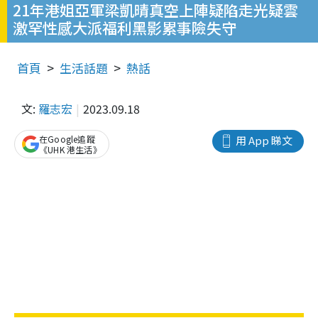
21年港姐亞軍梁凱晴真空上陣疑陷走光疑雲
激罕性感大派福利黑影累事險失守
首頁
生活話題
熱話
文:
羅志宏
2023.09.18
在Google追蹤
用 App 睇文
《UHK 港生活》