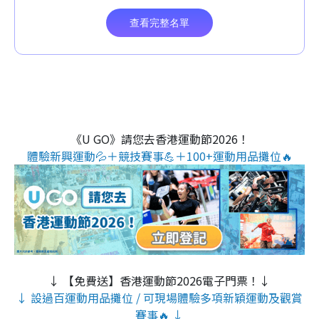
《U GO》請您去香港運動節2026！
體驗新興運動💦＋競技賽事💪＋100+運動用品攤位🔥
↓ 【免費送】香港運動節2026電子門票！↓
↓ 設過百運動用品攤位 / 可現場體驗多項新穎運動及觀賞
賽事🔥 ↓