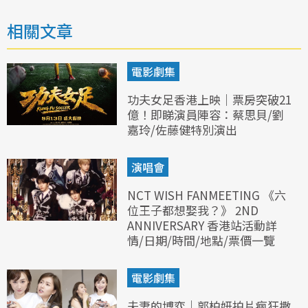
相關文章
電影劇集
功夫女足香港上映｜票房突破21
億！即睇演員陣容：蔡思貝/劉
嘉玲/佐藤健特別演出
演唱會
NCT WISH FANMEETING 《六
位王子都想娶我？》 2ND
ANNIVERSARY 香港站活動詳
情/日期/時間/地點/票價一覽
電影劇集
夫妻的博弈｜郭柏妍拍片瘋狂撒