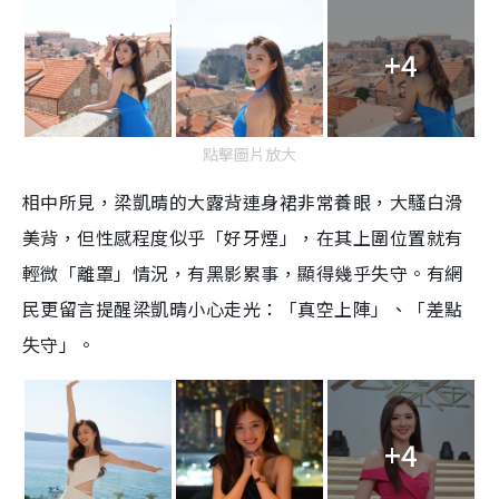
+4
點擊圖片放大
相中所見，梁凱晴的大露背連身裙非常養眼，大騷白滑
美背，但性感程度似乎「好牙煙」，在其上圍位置就有
輕微「離罩」情況，有黑影累事，顯得幾乎失守。有網
民更留言提醒梁凱晴小心走光：「真空上陣」、「差點
失守」。
+4