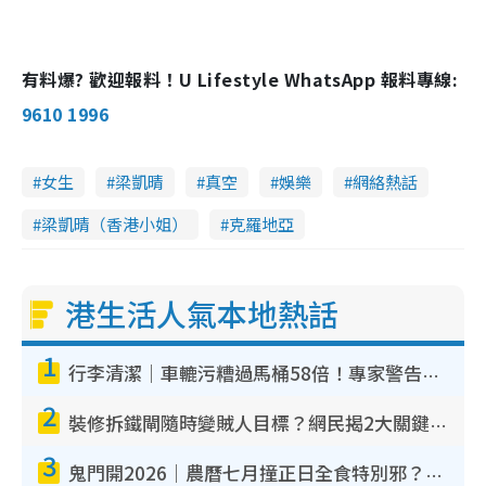
4
e
6
e
a
.
n
2
9
i
%
有料爆? 歡迎報料！U Lifestyle WhatsApp 報料專線:
n
9610 1996
i
n
女生
梁凱晴
真空
娛樂
網絡熱話
g
T
梁凱晴（香港小姐）
克羅地亞
i
m
港生活人氣本地熱話
e
1
行李清潔｜車轆污糟過馬桶58倍！專家警告忌用酒精抹 教1招免污手除菌
2
裝修拆鐵閘隨時變賊人目標？網民揭2大關鍵用途：裝新式等於白裝？附新舊鐵閘分別
3
鬼門開2026｜農曆七月撞正日全食特別邪？專家警告切忌做一事！揭4大禁忌+2招保平安