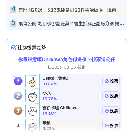
4
鬼門開2026｜8.13鬼節禁忌 22件事唔做得！燒肉、刺身要少食？半夜勿吹口哨/打呢個電話
5
網傳公院改用內地/副廠藥？醫生拆解正副廠分別 揭4類人換藥隨時出事