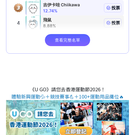
《U GO》請您去香港運動節2026！
體驗新興運動💦＋競技賽事💪＋100+運動用品攤位🔥