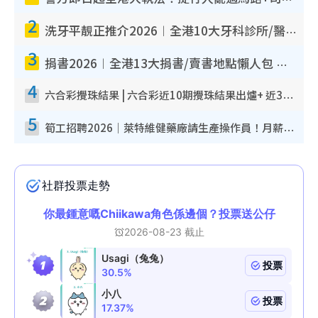
2
洗牙平靚正推介2026︱全港10大牙科診所/醫院懶人包 夜診至8點/鎮靜潔牙/醫療券適用
3
捐書2026︱全港13大捐書/賣書地點懶人包 二手課本最高$150＋舊書換免費咖啡/戲票
4
六合彩攪珠結果 | 六合彩近10期攪珠結果出爐+ 近30期最旺熱門中獎號碼
5
筍工招聘2026｜萊特維健藥廠請生產操作員！月薪高達$1.7萬 冷氣廠房/五天工作/保證雙糧