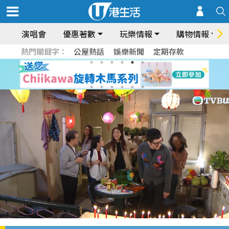
演唱會
優惠著數
玩樂情報
購物情報
熱門關鍵字：
公屋熱話
娛樂新聞
定期存款