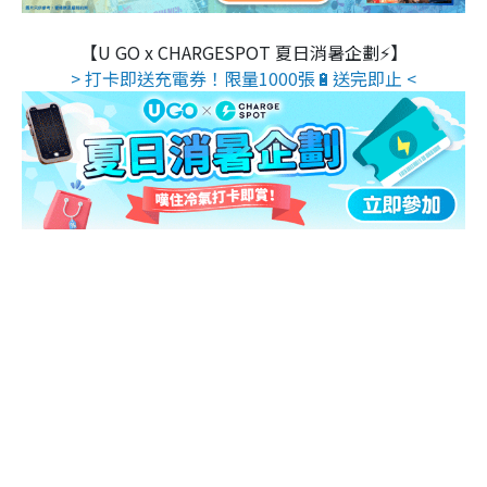
【U GO x CHARGESPOT 夏日消暑企劃⚡】
> 打卡即送充電券！限量1000張🔋送完即止 <