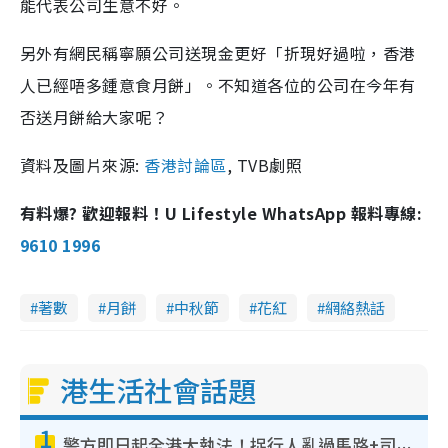
能代表公司生意不好。
另外有網民稱寧願公司送現金更好「折現好過啦，香港
人已經唔多鍾意食月餅」。不知道各位的公司在今年有
否送月餅給大家呢？
資料及圖片來源:
香港討論區
, TVB劇照
有料爆? 歡迎報料！U Lifestyle WhatsApp 報料專線:
9610 1996
著數
月餅
中秋節
花紅
網絡熱話
港生活社會話題
1
警方即日起全港大執法！捉行人亂過馬路+司機不專注駕駛！亂過馬路罰$2000