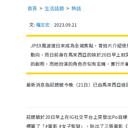
首頁
生活話題
熱話
文:
羅志宏
2023.09.21
JPEX風波連日來成為全城焦點，曾拍片介紹使
動向，而日前身在馬來西亞的妹於20日早上就
的劇照，而她扮演的角色亦似有玄機，實行示
最新消息指莊鍶敏今晚（21日）已由馬來西亞返
莊鍶敏於20日早上在IG社交平台上突發出Po
標籤了「#電影 #女子監獄」，貼出了三張電影