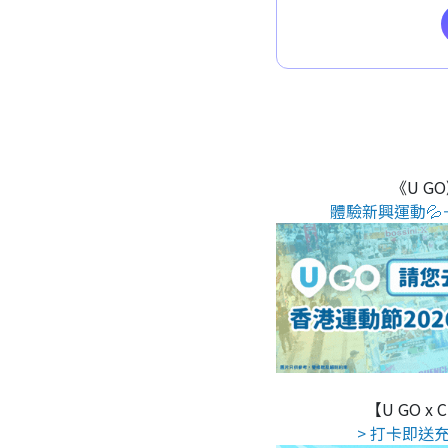
《U G
體驗新興運動💦
【U GO x
> 打卡即送充