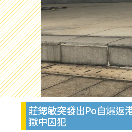
莊鍶敏突發出Po自爆返
獄中囚犯