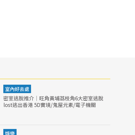
室內好去處
密室逃脫推介｜旺角黃埔荔枝角6大密室逃脫
lost逃出香港 5D實境/鬼屋元素/電子機關
娛樂