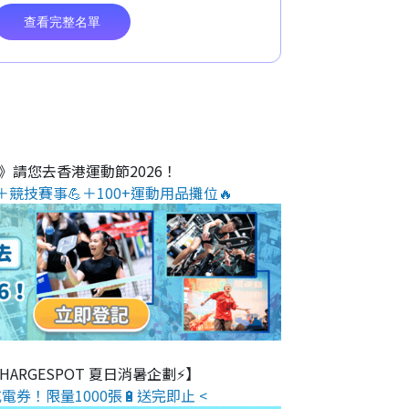
O》請您去香港運動節2026！
＋競技賽事💪＋100+運動用品攤位🔥
 CHARGESPOT 夏日消暑企劃⚡】
電券！限量1000張🔋送完即止 <