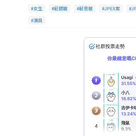
女生
莊鍶敏
莊思敏
JPEX案
J
演員