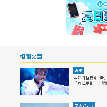
相關文章
娛樂
中年好聲音4｜尹
「燕式平衡」！肥
室內好去處