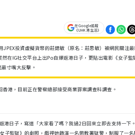
在Google追蹤
《UHK 港生活》
用JPEX投資虛擬貨幣的莊鍶敏（原名：莊思敏）被網民關注最
突然在IG社交平台上出Po自爆返港日子，更貼出電影《女子監
範最寸嘴大反擊。
回香港，目前正在警察總部接受商業罪案調查科調查。
自爆返港日子，寫道「大家看了嗎？我過2日回來立即去支持一下
《女子監獄》的劇照，戲裡她飾演一名懲教署獄警，制服了一名