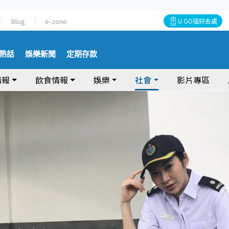
Blog
e-zone
U GO搵好去處
熱話
娛樂新聞
定期存款
情報
飲食情報
娛樂
社會
影片專區