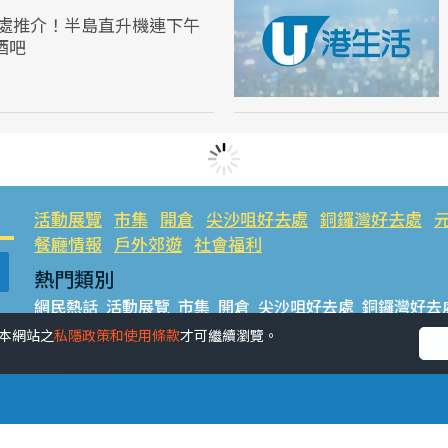
去處推介！半島直升機連下午
酒吧
活動展覽
市集
開倉
尖沙咀好去處
銅鑼灣好去處
餐廳情報
戶外郊遊
社會福利
熱門類別
網民熱話
活動展覽
市集
開倉
尖沙咀好去處
銅鑼灣好去
餐廳情報
戶外郊遊
受本網站之
私隱政策和使用條款
才可繼續瀏覽。
熱門標籤
#UGO搵好去處
#人氣活動推介
#美食社群熱話
#親子玩
#UJetso禮物放送
#ULifestyle商戶中心
#著數
#網絡熱