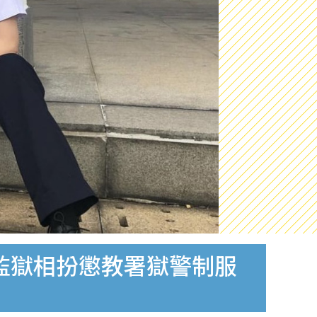
監獄相扮懲教署獄警制服