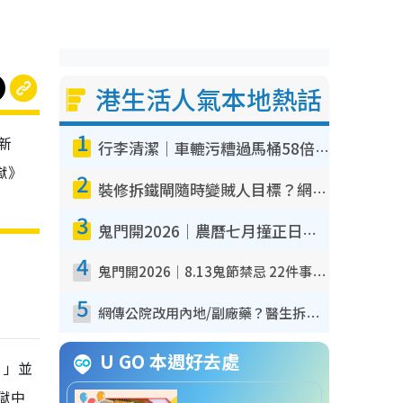
港生活人氣本地熱話
1
新
行李清潔｜車轆污糟過馬桶58倍！專家警告忌用酒精抹 教1招免污手除菌
獄》
2
裝修拆鐵閘隨時變賊人目標？網民揭2大關鍵用途：裝新式等於白裝？附新舊鐵閘分別
3
鬼門開2026｜農曆七月撞正日全食特別邪？專家警告切忌做一事！揭4大禁忌+2招保平安
4
鬼門開2026｜8.13鬼節禁忌 22件事唔做得！燒肉、刺身要少食？半夜勿吹口哨/打呢個電話
5
網傳公院改用內地/副廠藥？醫生拆解正副廠分別 揭4類人換藥隨時出事
U GO 本週好去處
。」並
獄中