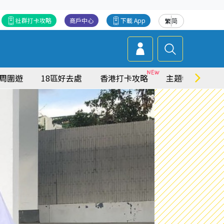
社群打卡攻略
商戶中心
下載 App
繁
简
周圍遊
18區好去處
香港打卡攻略
主題特集