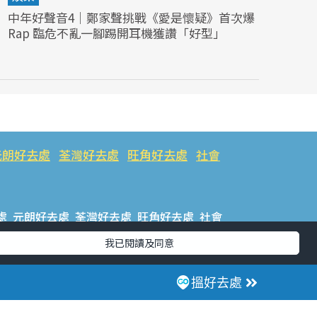
中年好聲音4｜鄭家聲挑戰《愛是懷疑》首次爆
Rap 臨危不亂一腳踢開耳機獲讚「好型」
元朗好去處
荃灣好去處
旺角好去處
社會
處
元朗好去處
荃灣好去處
旺角好去處
社會
我已閱讀及同意
樂好去處
#ULifestyle應用程式
#限時搶
搵好去處
話