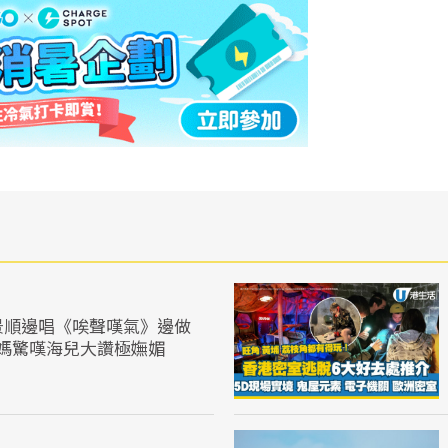
景順邊唱《唉聲嘆氣》邊做
媽驚嘆海兒大讚極嫵媚