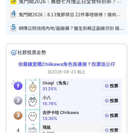
鬼門開2026｜農曆七月撞正日全食特別邪？專家警告切忌做一事！揭4大禁忌+2招保平安
4
鬼門開2026｜8.13鬼節禁忌 22件事唔做得！燒肉、刺身要少食？半夜勿吹口哨/打呢個電話
5
網傳公院改用內地/副廠藥？醫生拆解正副廠分別 揭4類人換藥隨時出事