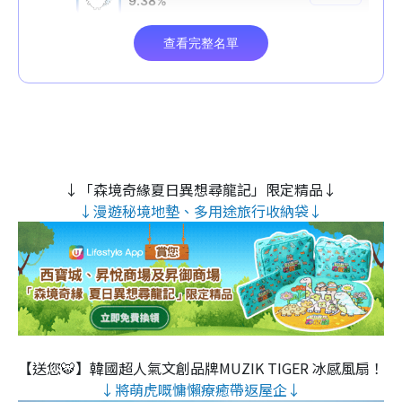
↓「森境奇緣夏日異想尋龍記」限定精品↓
↓漫遊秘境地墊、多用途旅行收納袋↓
【送您🐯】韓國超人氣文創品牌MUZIK TIGER 冰感風扇！
↓將萌虎嘅慵懶療癒帶返屋企↓