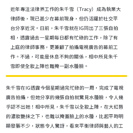
近年專注法律界工作的朱千雪（Tracy）成為執業大
律師後，現已甚少在幕前現身，但仍活躍於社交平
台分享近況。日前，朱千雪就在IG同出了三張自拍
相，透露過去一星期每日都有忙碌的工作，除了有
上庭的律師事務，更兼顧了拍攝電視廣告的幕前工
作。不過，可能是休息不夠的關係，相中所見朱千
雪即使全妝上陣也難掩一副水腫臉。
朱千雪在IG透露今個星期
過完忙碌的一周，完成了電視
廣告拍攝，但她分享的幾張自拍就驚見水腫臉，令人幾
乎認不出她！
相中所見，朱千雪以全妝上陣，在大紅唇
的濃妝艷抹之下，也難以掩蓋臉上的水腫，比起平時明
顯發脹不少，狀態令人驚訝，看來平衡律師與藝人的工