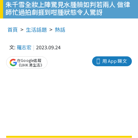
朱千雪全妝上陣驚見水腫臉如判若兩人 做律
師忙過拍劇捱到咁腫狀態令人驚訝
首頁
生活話題
熱話
文:
羅志宏
2023.09.24
在Google追蹤
用 App 睇文
《UHK 港生活》