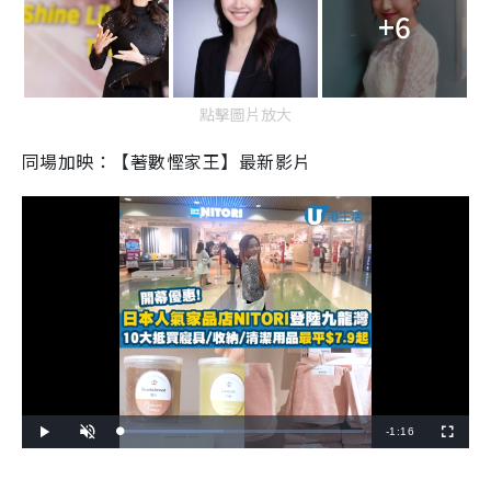
+6
點擊圖片放大
同場加映：【著數慳家王】最新影片
R
-
1:16
L
P
U
F
o
l
n
u
a
a
m
l
e
d
y
u
l
e
t
s
d