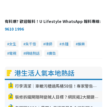
e
c
m
:
r
4
e
2
e
a
.
n
6
3
i
%
有料爆? 歡迎報料！U Lifestyle WhatsApp 報料專線:
n
9610 1996
i
n
女生
朱千雪
律師
水腫
娛樂
g
T
電視
網絡熱話
廣告
i
m
港生活人氣本地熱話
e
1
行李清潔｜車轆污糟過馬桶58倍！專家警告忌用酒精抹 教1招免污手除菌
2
裝修拆鐵閘隨時變賊人目標？網民揭2大關鍵用途：裝新式等於白裝？附新舊鐵閘分別
3