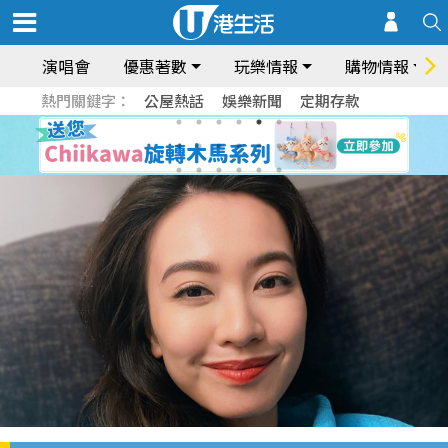
演唱會
優惠著數
玩樂情報
購物情報
熱門關鍵字：
公屋熱話
娛樂新聞
定期存款