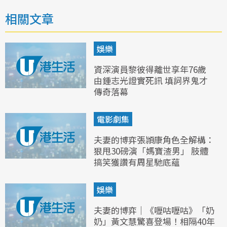
相關文章
娛樂
資深演員黎彼得離世享年76歲
由鍾志光證實死訊 填詞界鬼才
傳奇落幕
電影劇集
夫妻的博弈張頴康角色全解構：
狠甩30磅演「媽寶渣男」 肢體
搞笑獲讚有周星馳底蘊
娛樂
夫妻的博弈｜《嚦咕嚦咕》「奶
奶」黃文慧驚喜登場！相隔40年