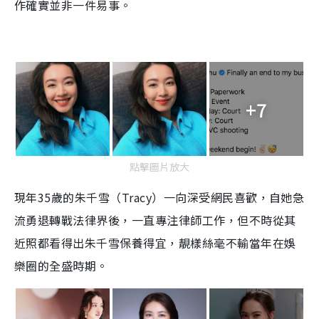
作確實並非一件易事。
+7
點擊圖片放大
現年35歲的朱千雪（Tracy）一向深受網民喜歡，自她急
流勇退轉戰法律界後，一直專注律師工作，但不時從其
近照都看得出朱千雪保養得宜，靚樣絲毫不輸當年在娛
樂圈的全盛時期。