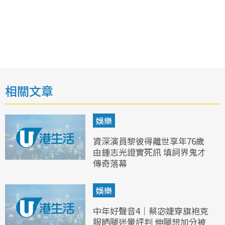
相關文章
娛樂
資深演員黎彼得離世享年76歲
由鍾志光證實死訊 填詞界鬼才
傳奇落幕
娛樂
中年好聲音4｜蔡宓婕穿旗袍克
服晒腿迷暈評判 伸腿想加分被