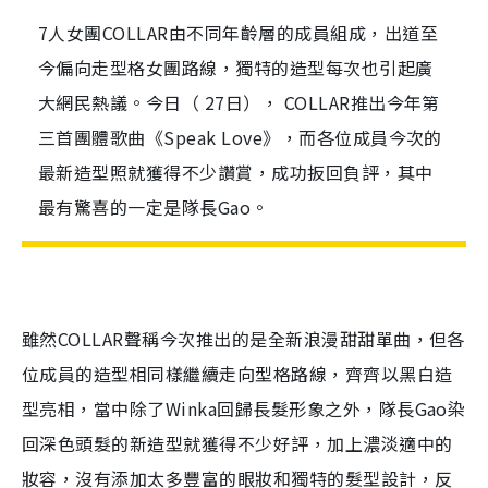
7人女團COLLAR由不同年齡層的成員組成，出道至
今偏向走型格女團路線，獨特的造型每次也引起廣
大網民熱議。今日（ 27日）， COLLAR推出今年第
三首團體歌曲《Speak Love》，而各位成員今次的
最新造型照就獲得不少讚賞，成功扳回負評，其中
最有驚喜的一定是隊長Gao。
雖然COLLAR聲稱今次推出的是全新浪漫甜甜單曲，但各
位成員的造型相同樣繼續走向型格路線，齊齊以黑白造
型亮相，當中除了Winka回歸長髮形象之外，隊長Gao染
回深色頭髮的新造型就獲得不少好評，加上濃淡適中的
妝容，沒有添加太多豐富的眼妝和獨特的髮型設計，反