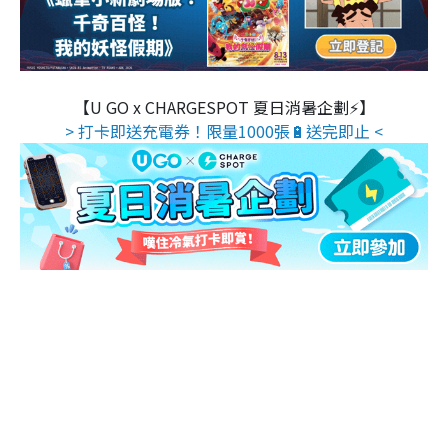
【U GO x CHARGESPOT 夏日消暑企劃⚡】
> 打卡即送充電券！限量1000張🔋送完即止 <