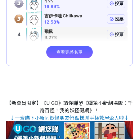
【新會員限定】《U GO》請你睇👹《蠟筆小新劇場版：千
奇百怪！我的妖怪假期》！
↓一齊睇下小新同妖怪朋友們點樣聯手拯救屋企人啦↓