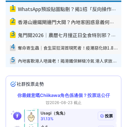
1
WhatsApp預設貼圖點刪？揭1招「反向操作」還原簡潔介面 附3步實測教學
2
香港山邊鐵閘邊門大開？內地客困惑意義何在！網民神回覆：呢種叫法理性防禦
3
鬼門開2026｜農曆七月撞正日全食特別邪？專家警告切忌做一事！揭4大禁忌+2招保平安
4
奪命寄生蟲｜食生菜狂瀉首現死者！疫潮惡化錄1.8萬宗病例 揭洗菜3大謬誤
5
內地客歎港人唔識老！揭港鐵保鮮級冷氣 港人求放過：咪投訴