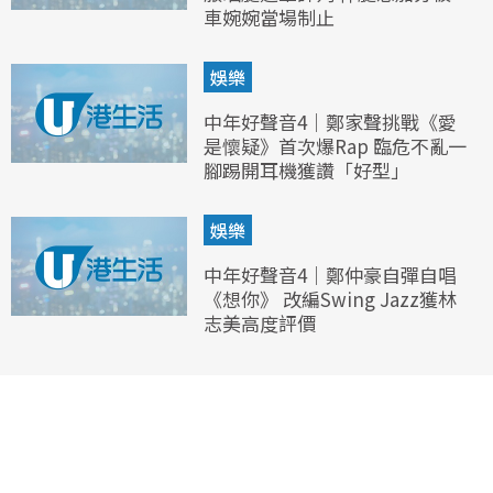
車婉婉當場制止
娛樂
中年好聲音4｜鄭家聲挑戰《愛
是懷疑》首次爆Rap 臨危不亂一
腳踢開耳機獲讚「好型」
娛樂
中年好聲音4｜鄭仲豪自彈自唱
《想你》 改編Swing Jazz獲林
志美高度評價