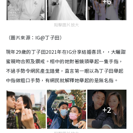
+6
點擊圖片放大
（圖片來源：IG@丁子田）
現年29歲的
丁子田2021年在IG分享結婚喜訊，，大曬甜
蜜親吻合照及鑽戒。相中的她對著鏡頭舉起一隻手指，
不過手勢令網民產生錯覺，直言第一眼以為丁子田舉起
中指做粗口手勢，有網民就解釋她舉起的是無名指。
+2