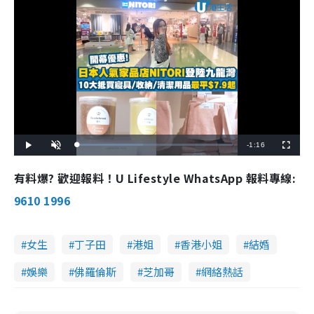
R
-
1:16
L
P
U
F
o
l
n
u
a
a
m
l
e
d
y
u
l
有料爆? 歡迎報料！U Lifestyle WhatsApp 報料專線:
e
t
s
d
e
c
m
:
r
9610 1996
4
e
2
e
a
.
n
6
3
i
%
女生
丁子田
港姐
香港小姐
結婚
n
娛樂
佛羅倫斯
芝加哥
網絡熱話
i
n
g