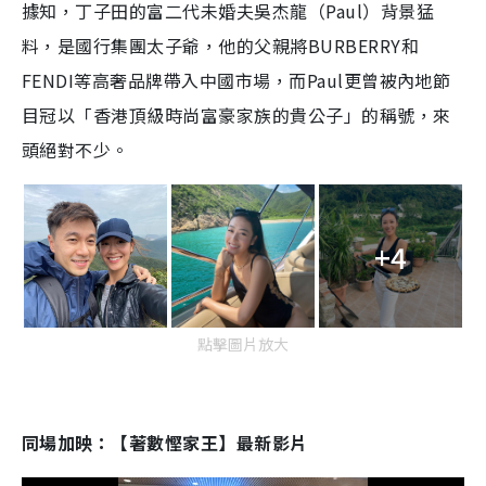
據知，丁子田的富二代未婚夫吳杰龍（Paul）背景猛
料，是國行集團太子爺，他的父親將BURBERRY和
FENDI等高奢品牌帶入中國市場，而Paul更曾被內地節
目冠以「香港頂級時尚富豪家族的貴公子」的稱號，來
頭絕對不少。
+4
點擊圖片放大
同場加映：【著數慳家王】最新影片