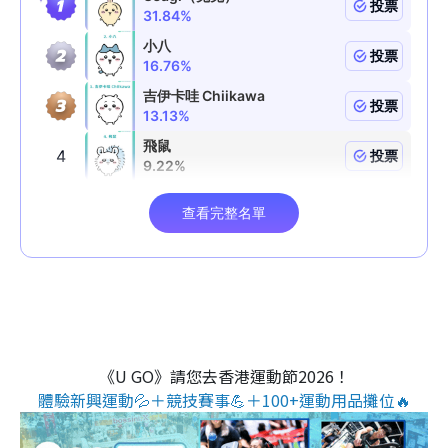
《U GO》請您去香港運動節2026！
體驗新興運動💦＋競技賽事💪＋100+運動用品攤位🔥