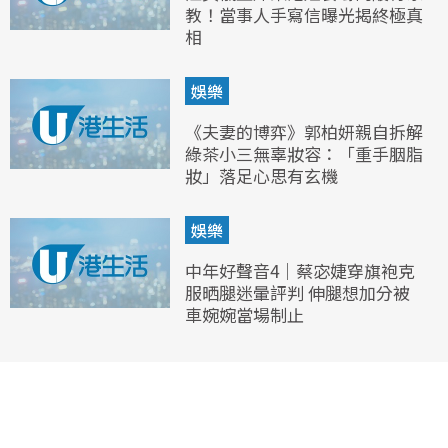
教！當事人手寫信曝光揭終極真
相
娛樂
《夫妻的博弈》郭柏妍親自拆解
綠茶小三無辜妝容：「重手胭脂
妝」落足心思有玄機
娛樂
中年好聲音4｜蔡宓婕穿旗袍克
服晒腿迷暈評判 伸腿想加分被
車婉婉當場制止