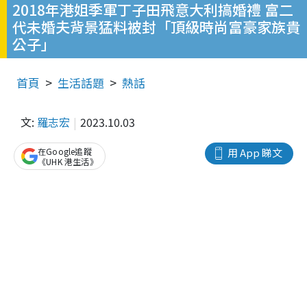
2018年港姐季軍丁子田飛意大利搞婚禮 富二
代未婚夫背景猛料被封「頂級時尚富豪家族貴
公子」
首頁
生活話題
熱話
文:
羅志宏
2023.10.03
在Google追蹤
用 App 睇文
《UHK 港生活》