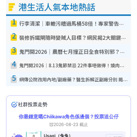
港生活人氣本地熱話
T
1
i
行李清潔｜車轆污糟過馬桶58倍！專家警告忌用酒精抹 教1招免污手除菌
m
2
e
裝修拆鐵閘隨時變賊人目標？網民揭2大關鍵用途：裝新式等於白裝？附新舊鐵閘分別
3
鬼門開2026｜農曆七月撞正日全食特別邪？專家警告切忌做一事！揭4大禁忌+2招保平安
4
鬼門開2026｜8.13鬼節禁忌 22件事唔做得！燒肉、刺身要少食？半夜勿吹口哨/打呢個電話
5
網傳公院改用內地/副廠藥？醫生拆解正副廠分別 揭4類人換藥隨時出事