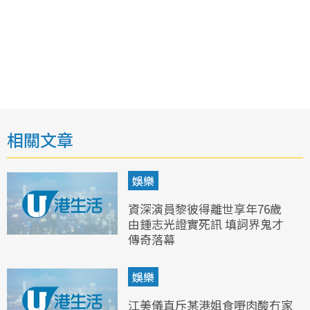
相關文章
娛樂
資深演員黎彼得離世享年76歲
由鍾志光證實死訊 填詞界鬼才
傳奇落幕
娛樂
江美儀直斥某港姐食嘢肉酸冇家