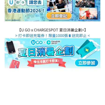
【U GO x CHARGESPOT 夏日消暑企劃⚡】
> 打卡即送充電券！限量1000張🔋送完即止 <