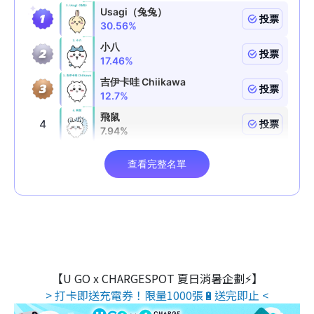
【U GO x CHARGESPOT 夏日消暑企劃⚡】
> 打卡即送充電券！限量1000張🔋送完即止 <