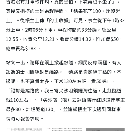
香港沒有打車軟件啊，真的害怕，下次再也不坐了」，
其後又指搭的士是為趕時間，「結果花了180，還沒趕
上」。從樓主上傳「的士收據」可見，事主從下午1時33
分上車、2時06分下車，車程時間約33分鐘，總公里
12.55、收費公里12.21、收費分鐘14.32、附加費$50，
總車費為$183。
帖文一出，隨即在網上掀起熱議，網民反應兩極，有人
認為的士司機絕對是繞路，「繞路是肯定繞了點的，不
過呢，也不算貴太多，正常130左右吧，貴50幾」、
「絕對是繞路的，我日常尖沙咀銅鑼灣往返，走紅隧道
就110左右」、「尖沙嘴（咀）去銅鑼灣行紅隧道連塞車
最多80，計埋隧道130」，並建議樓主下次遇到同樣事
情時可報警求助。