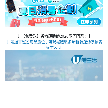
↓ 【免費送】香港運動節2026電子門票！↓
↓ 設過百運動用品攤位 / 可現場體驗多項新穎運動及觀賞
賽事🔥 ↓