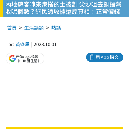
內地遊客呻來港搭的士被劏 尖沙咀去銅鑼灣
收呢個數？網民憑收據還原真相：正常價錢
首頁
生活話題
熱話
文:
黃樂恩
2023.10.01
在Google追蹤
用 App 睇文
《UHK 港生活》