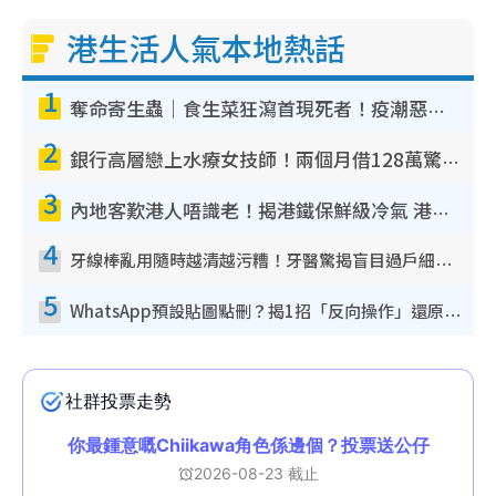
港生活人氣本地熱話
1
奪命寄生蟲｜食生菜狂瀉首現死者！疫潮惡化錄1.8萬宗病例 揭洗菜3大謬誤
2
銀行高層戀上水療女技師！兩個月借128萬驚覺「沉船」沉落火海 揭背後疑似邪教操控賣淫
3
內地客歎港人唔識老！揭港鐵保鮮級冷氣 港人求放過：咪投訴
4
牙線棒亂用隨時越清越污糟！牙醫驚揭盲目過戶細菌恐致蛀牙：呢種先係日常真保養
5
WhatsApp預設貼圖點刪？揭1招「反向操作」還原簡潔介面 附3步實測教學