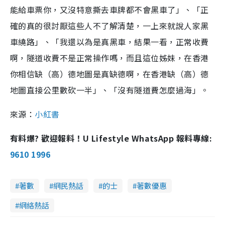
能給車票你，又沒特意撕去車牌都不會黑車了」、「正
確的真的很討厭這些人不了解清楚，一上來就說人家黑
車繞路」、「我還以為是真黑車，結果一看，正常收費
啊，隧道收費不是正常操作嗎，而且這位姊妹，在香港
你相信缺（高）德地圖是真缺德啊，在香港缺（高）德
地圖直接公里數砍一半」、「沒有隧道費怎麼過海」。
來源：
小紅書
有料爆? 歡迎報料！U Lifestyle WhatsApp 報料專線:
9610 1996
著數
網民熱話
的士
著數優惠
網絡熱話