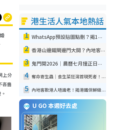
港生活人氣本地熱話
1
結婚
WhatsApp預設貼圖點刪？揭1招「反向操作」還原簡潔介面 附3步實測教學
身
2
香港山邊鐵閘邊門大開？內地客困惑意義何在！網民神回覆：呢種叫法理性防禦
3
鬼門開2026｜農曆七月撞正日全食特別邪？專家警告切忌做一事！揭4大禁忌+2招保平安
4
網上分
奪命寄生蟲｜食生菜狂瀉首現死者！疫潮惡化錄1.8萬宗病例 揭洗菜3大謬誤
不吝嗇
5
內地客歎港人唔識老！揭港鐵保鮮級冷氣 港人求放過：咪投訴
燈。
U GO 本週好去處