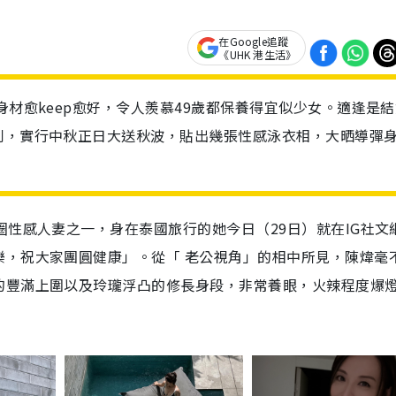
在Google追蹤
《UHK 港生活》
身材愈keep愈好，令人羨慕49歲都保養得宜似少女。適逢是
利，實行中秋正日大送秋波，貼出幾張性感泳衣相，大晒導彈
圈性感人妻之一，身在泰國旅行的她今日（29日）就在IG社文
樂，祝大家團圓健康」。從「 老公視角」的相中所見，陳煒毫
的豐滿上圍以及玲瓏浮凸的修長身段，非常養眼，火辣程度爆