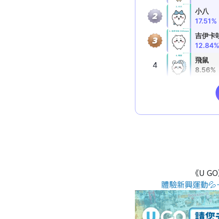
《U G
體驗新興運動💦