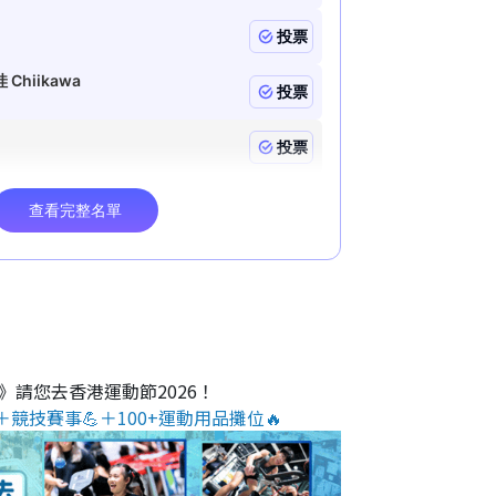
O》請您去香港運動節2026！
＋競技賽事💪＋100+運動用品攤位🔥