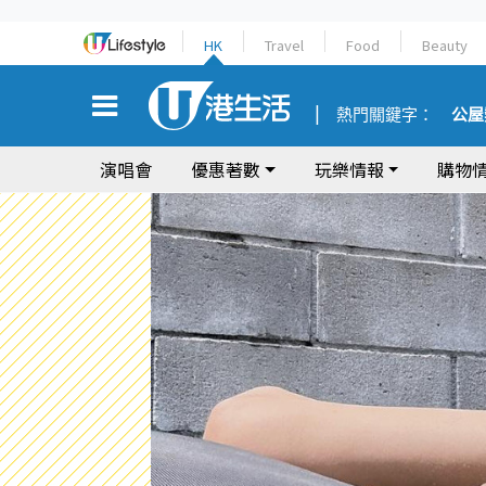
HK
Travel
Food
Beauty
熱門關鍵字：
公屋
演唱會
優惠著數
玩樂情報
購物