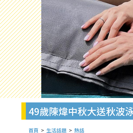
49歲陳煒中秋大送秋波
首頁
生活話題
熱話