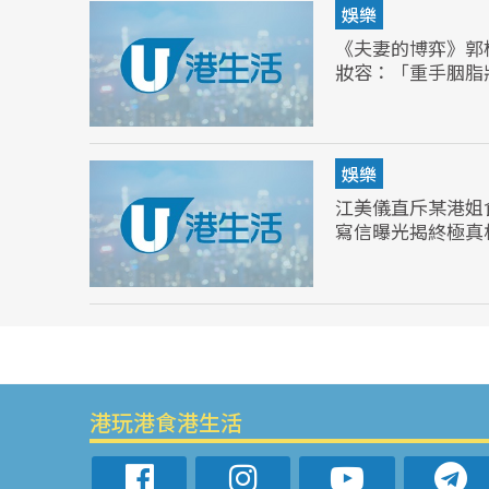
娛樂
《夫妻的博弈》郭
妝容：「重手胭脂
娛樂
江美儀直斥某港姐
寫信曝光揭終極真
港玩港食港生活