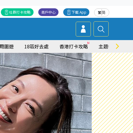
社群打卡攻略
商戶中心
下載 App
繁
简
周圍遊
18區好去處
香港打卡攻略
主題特集