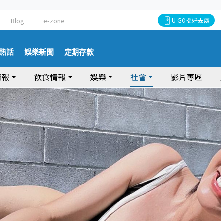
Blog
e-zone
U GO搵好去處
熱話
娛樂新聞
定期存款
情報
飲食情報
娛樂
社會
影片專區