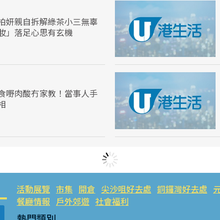
柏妍親自拆解綠茶小三無辜
妝」落足心思有玄機
食嘢肉酸冇家教！當事人手
相
活動展覽
市集
開倉
尖沙咀好去處
銅鑼灣好去處
餐廳情報
戶外郊遊
社會福利
熱門類別