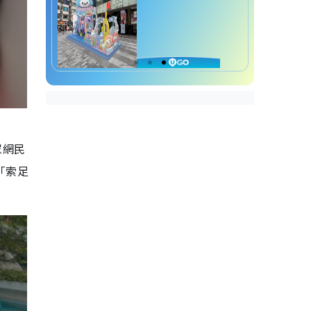
眾網民
「索足