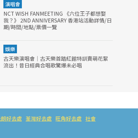
演唱會
NCT WISH FANMEETING 《六位王子都想娶
我？》 2ND ANNIVERSARY 香港站活動詳情/日
期/時間/地點/票價一覽
娛樂
古天樂演唱會｜古天樂首踏紅館特訓賣萌花絮
流出！昔日經典合唱歌驚爆未必唱
元朗好去處
荃灣好去處
旺角好去處
社會