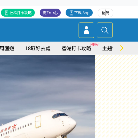
社群打卡攻略
商戶中心
下載 App
繁
简
周圍遊
18區好去處
香港打卡攻略
主題特集