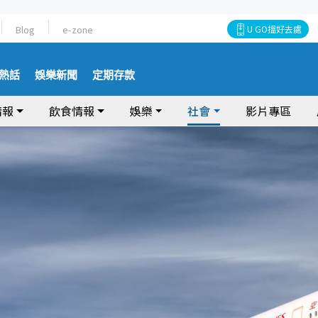
Blog
e-zone
U GO搵好去處
熱話
娛樂新聞
定期存款
情報
飲食情報
娛樂
社會
影片專區