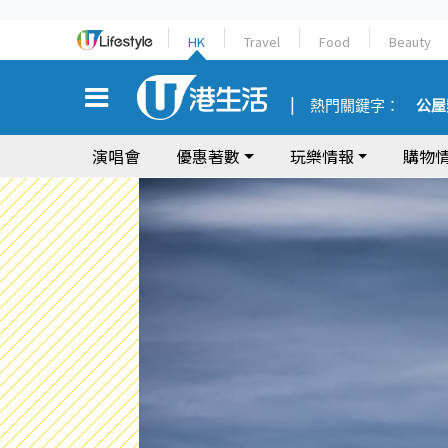
HK
Travel
Food
Beauty
熱門關鍵字：
公屋
演唱會
優惠著數
玩樂情報
購物