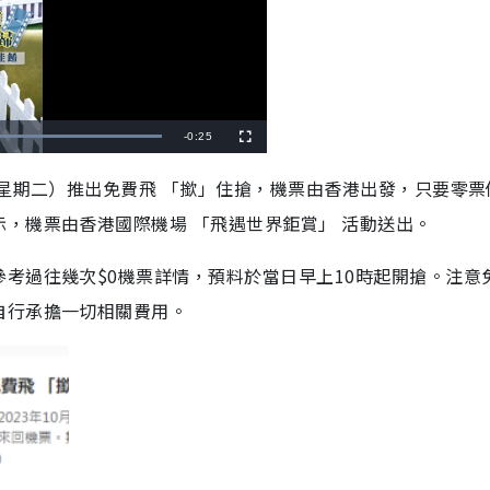
R
-
0:25
F
u
l
e
l
（星期二）推出免費飛 「撳」住搶，機票由香港出發，只要零票
s
c
m
r
，機票由香港國際機場 「飛遇世界鉅賞」 活動送出。
e
e
a
n
i
考過往幾次$0機票詳情，預料於當日早上10時起開搶。注意
n
自行承擔一切相關費用。
i
n
g
T
i