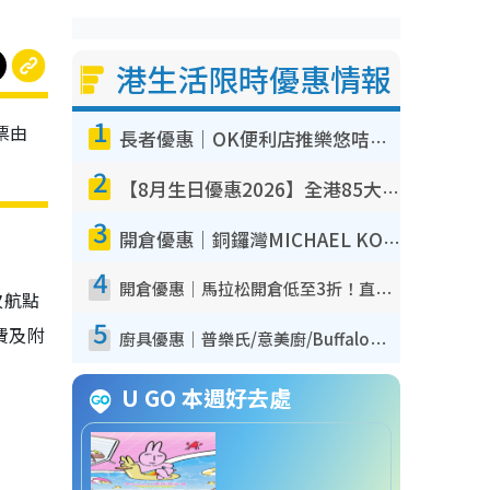
港生活限時優惠情報
1
票由
長者優惠｜OK便利店推樂悠咭優惠！買麵包/牛奶/保健品拍卡即減
2
【8月生日優惠2026】全港85大食買玩著數攻略 自助餐/火鍋放題同行免費＋誠品/DONKI送現金券
3
開倉優惠｜銅鑼灣MICHAEL KORS開倉低至17折！直擊$500起買手袋/銀包/鞋款 必買經典Jet Set系列
4
開倉優惠｜馬拉松開倉低至3折！直擊$99起買adidas／New Balance／Puma鞋款 STANLEY保溫杯劈價至$119起
次航點
5
費及附
廚具優惠｜普樂氏/意美廚/Buffalo廚具低至3折！$89起買煎鍋／炒鑊／個人鍋 同場小家電激減至$99起
U GO 本週好去處