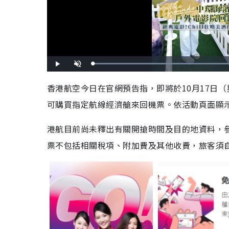
L
P
U
o
l
n
a
a
m
d
y
u
香港航空今日在官網預告指，即將於10月17日
e
t
d
e
:
可購買指定航線經濟艙來回機票。依活動頁面顯示
1
0
0
.
0
港航目前尚未釋出有關開搶時間及目的地資料，參
0
%
票不包括相關稅項、附加費及其他收費，旅客須