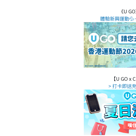
《U G
體驗新興運動💦
【U GO x
> 打卡即送充