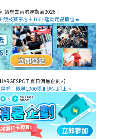
O》請您去香港運動節2026！
＋競技賽事💪＋100+運動用品攤位🔥
 CHARGESPOT 夏日消暑企劃⚡】
電券！限量1000張🔋送完即止 <