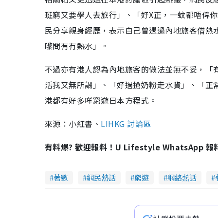
班窮又要學人去旅行」、「好X正，一蚊都唔俾你
民分享親身經歷，表示自己曾遇過內地旅客借熱
嚟問有冇熱水」。
不過亦有港人認為內地旅客的做法並無不妥，「
活我又無所謂」、「好過搶奶粉走水貨」、「正常
港都有好多咩窮遊日本方程式。
來源：小紅書、
LIHKG 討論區
有料爆? 歡迎報料！U Lifestyle WhatsApp 
著數
網民熱話
窮遊
網絡熱話