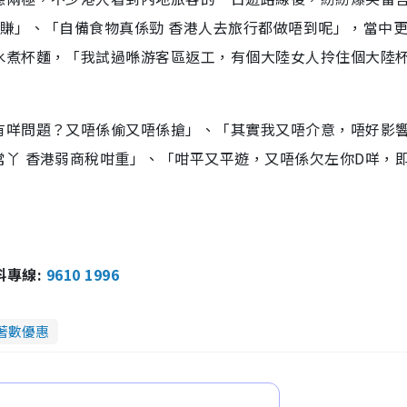
賺」、「自備食物真係勁 香港人去旅行都做唔到呢」，當中
水煮杯麵，「我試過喺游客區返工，有個大陸女人拎住個大陸
有咩問題？又唔係偷又唔係搶」、「其實我又唔介意，唔好影
丫 香港弱商稅咁重」、「咁平又平遊，又唔係欠左你D咩，
報料專線:
9610 1996
著數優惠