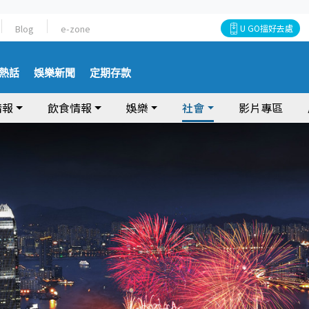
Blog
e-zone
U GO搵好去處
熱話
娛樂新聞
定期存款
情報
飲食情報
娛樂
社會
影片專區