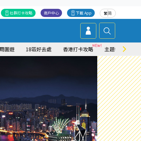
社群打卡攻略
商戶中心
下載 App
繁
简
周圍遊
18區好去處
香港打卡攻略
主題特集