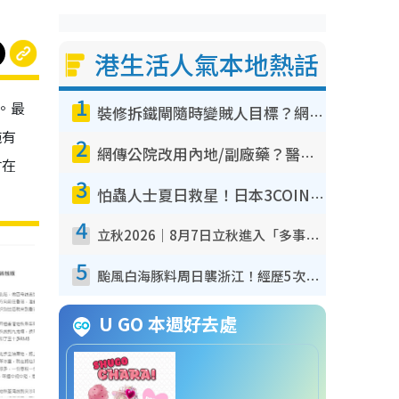
港生活人氣本地熱話
1
。最
裝修拆鐵閘隨時變賊人目標？網民揭2大關鍵用途：裝新式等於白裝？附新舊鐵閘分別
施有
2
網傳公院改用內地/副廠藥？醫生拆解正副廠分別 揭4類人換藥隨時出事
會在
3
怕蟲人士夏日救星！日本3COINS爆紅驅蟲神器$45起 1招「全程免觸碰」輕鬆搞定小強
4
立秋2026｜8月7日立秋進入「多事之秋」 3件事唔做得！專家教6招開運 清枱頭／銀包納氣接好運
5
颱風白海豚料周日襲浙江！經歷5次「眼牆置換」極罕見 成登陸內地最長途颱風
U GO 本週好去處