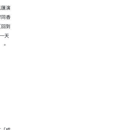
花匯演
認同香
（回到
一天
」。
言「成