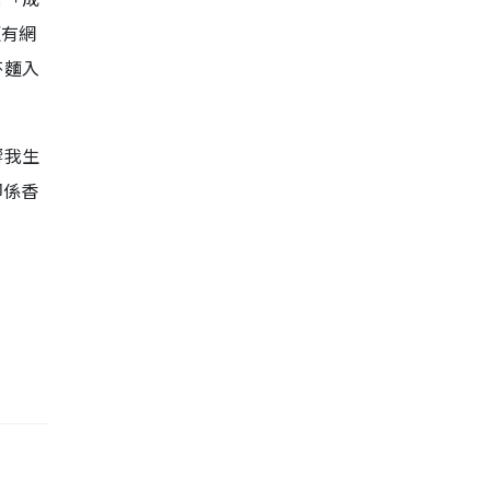
更有網
杯麵入
響我生
即係香